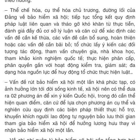
– Thể chế hóa, cụ thể hóa chủ trương, đường lối của
Đảng về bảo hiểm xã hội; tiếp tục tổng kết quy định
pháp luật liên quan và tháo gỡ khó khăn từ thực tiễn,
đánh giá đầy đủ cơ sở lý luận và căn cứ để xác định các
vấn đề cần kế thừa, các vấn đề cần bổ sung, hoàn thiện
hoặc các vấn đề cần bãi bỏ; tổ chức lấy ý kiến các đối
tượng tác động, tham vấn chuyên gia, nhà khoa học,
tham khảo kinh nghiệm quốc tế; thực hiện phân cấp,
phân quyền gắn với hoạt động kiểm tra, giám sát; đa
dạng hóa nguồn lực để huy động tổ chức thực hiện luật…
– Vấn đề rút bảo hiểm xã hội một lần khá phức tạp, có
ảnh hưởng lớn tới đời sống kinh tế, xã hội nên có thể đưa
ra 02 phương án để xin ý kiến Quốc hội, trong đó cần thể
hiện quan điểm, căn cứ để lựa chọn phương án cụ thể và
nghiên cứu quy định các biện pháp thiết thực hỗ trợ,
khuyến khích người lao động tự nguyện bảo lưu thời gian
tham gia bảo hiểm xã hội để hưởng lương hưu thay vì
nhận bảo hiểm xã hội một lần.
– Về chi phí quản lý bảo hiểm xã hội cần tổng hợp hai