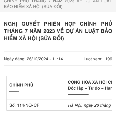
CHÍNH PHỦ THÁNG 7 NĂM 2023 VỀ DỰ ÁN LUẬT
BẢO HIỂM XÃ HỘI (SỬA ĐỔI)
NGHỊ QUYẾT PHIÊN HỌP CHÍNH PHỦ
THÁNG 7 NĂM 2023 VỀ DỰ ÁN LUẬT BẢO
HIỂM XÃ HỘI (SỬA ĐỔI)
Ngày đăng:
26/12/2024 - 11:14
Lượt xem:
196
CỘNG HÒA XÃ HỘI CH
CHÍNH PHỦ
Độc lập – Tự do – Hạnh
——-
—————
Số: 114/NQ-CP
Hà Nội, ngày 28 tháng 7