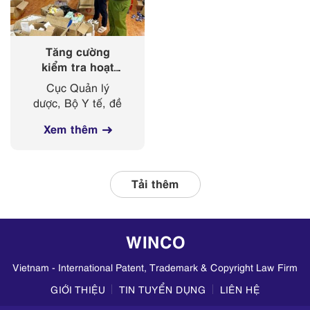
giảm thiểu rủi...
Lê Huy Anh làm
Trưởng đoàn, đã
có...
Tăng cường
kiểm tra hoạt
động kinh doanh
Cục Quản lý
mỹ phẩm trên
dược, Bộ Y tế, đề
các nền tảng
nghị Sở Y tế các
mạng xã hội
Xem thêm
tỉnh, thành phố
thường xuyên phối
hợp với các đơn vị
liên quan, tập
Tải thêm
trung kiểm tra
hoạt động kinh
doanh mỹ phẩm
WINCO
trên TikTok,
Zalo,...
Vietnam - International Patent, Trademark & Copyright Law Firm
GIỚI THIỆU
TIN TUYỂN DỤNG
LIÊN HỆ