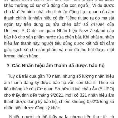
khác thường có sự chủ động của con người. Ví dụ được
cho là điển hình nhất cho tính tác động trực quan của âm
thanh chính là nhãn hiệu có tên “
tiếng rít tạo ra do ma sát
ngón tay trên dụng cụ rửa chén bát
” số 247094 của
Unilever PLC do cơ quan Nhãn hiệu New Zealand cấp
bảo hộ cho sản phẩm nước rửa chén bát. Khi phát ra nhãn
hiệu âm thanh này, người tiêu dùng được kết nối tới cảm
giác sạch sẽ cho sản phẩm và nhờ đó thu hút được một
lượng khách hàng .
Các Nhãn hiệu âm thanh đã được bảo hộ
Tuy đã trải qua gần 70 năm, nhưng số lượng nhãn hiệu
âm thanh đăng ký được bảo hộ vẫn còn khá ít. Theo số
liệu thống kê của Cơ quan Sở hữu trí tuệ châu Âu (EUIPO)
cho thấy, tính đến tháng 9/2021, mới có 321 nhãn hiệu âm
thanh được đăng ký bảo hộ, chiếm khoảng 0,02% tổng số
nhãn hiệu được đăng ký khác.
Nhiều người có thể thấy xa lạ nhưng trên thực tế, có