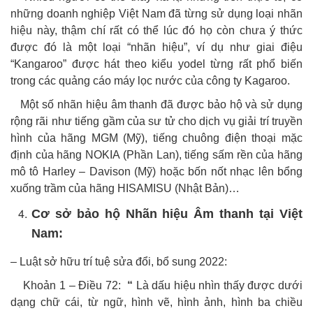
những doanh nghiệp Việt Nam đã từng sử dụng loại nhãn
hiệu này, thậm chí rất có thể lúc đó họ còn chưa ý thức
được đó là một loại “nhãn hiệu”, ví dụ như giai điệu
“Kangaroo” được hát theo kiểu yodel từng rất phổ biến
trong các quảng cáo máy lọc nước của công ty Kagaroo.
Một số nhãn hiệu âm thanh đã được bảo hộ và sử dụng
rộng rãi như tiếng gầm của sư tử cho dịch vụ giải trí truyền
hình của hãng MGM (Mỹ), tiếng chuông điện thoại mặc
định của hãng NOKIA (Phần Lan), tiếng sấm rền của hãng
mô tô Harley – Davison (Mỹ) hoặc bốn nốt nhạc lên bổng
xuống trầm của hãng HISAMISU (Nhật Bản)…
Cơ sở bảo hộ Nhãn hiệu Âm thanh tại Việt
Nam:
– Luật sở hữu trí tuệ sửa đổi, bổ sung 2022:
Khoản 1 – Điều 72:
“
Là dấu hiệu nhìn thấy được dưới
dạng chữ cái, từ ngữ, hình vẽ, hình ảnh, hình ba chiều