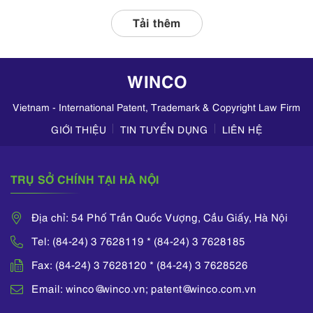
hợp với các đơn vị
liên quan, tập
Tải thêm
trung kiểm tra
hoạt động kinh
doanh mỹ phẩm
WINCO
trên TikTok,
Zalo,...
Vietnam - International Patent, Trademark & Copyright Law Firm
GIỚI THIỆU
TIN TUYỂN DỤNG
LIÊN HỆ
TRỤ SỞ CHÍNH TẠI HÀ NỘI
Địa chỉ: 54 Phố Trần Quốc Vượng, Cầu Giấy, Hà Nội
Tel: (84-24) 3 7628119 * (84-24) 3 7628185
Fax: (84-24) 3 7628120 * (84-24) 3 7628526
Email: winco@winco.vn; patent@winco.com.vn