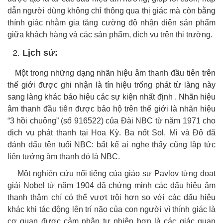
dẫn người dùng không chỉ thông qua thị giác mà còn bằng
thính giác nhằm gia tăng cường độ nhận diện sản phẩm
giữa khách hàng và các sản phẩm, dịch vụ trên thị trường.
Lịch sử:
Một trong những dạng nhãn hiệu âm thanh đầu tiên trên
thế giới được ghi nhận là tín hiệu trống phát từ làng này
sang làng khác báo hiệu các sự kiện nhất định . Nhãn hiệu
âm thanh đầu tiên được bảo hộ trên thế giới là nhãn hiệu
“
3 hồi chuông
” (số 916522) của Đài NBC từ năm 1971 cho
dịch vụ phát thanh tại Hoa Kỳ. Ba nốt Sol, Mi và Đô đã
đánh dấu tên tuổi NBC: bất kể ai nghe thấy cũng lập tức
liên tưởng âm thanh đó là NBC.
Một nghiên cứu nổi tiếng của giáo sư Pavlov từng đoạt
giải Nobel từ năm 1904 đã chứng minh các dấu hiệu âm
thanh thậm chí có thể vượt trội hơn so với các dấu hiệu
khác khi tác động lên trí não của con người vì thính giác là
cơ quan được cảm nhận tự nhiên hơn là các giác quan