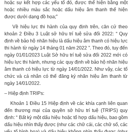
hoặc sự kết hợp các yếu tố đó, được thể hiện bằng một
hoặc nhiều màu sắc hoặc dấu hiệu âm thanh thể hiện
được dưới dạng đồ họa;”
Về hiệu lực thi hành của quy định trên, căn cứ theo
khoản 2 Điều 3 Luật sở hữu trí tuệ sửa đổi 2022: “ Quy
định về bảo hộ nhãn hiệu là dấu hiệu âm thanh có hiệu lực
thi hành từ ngày 14 tháng 01 năm 2022 ”. Theo đó, tuy đến
ngày 01/01/2023 Luật Sở hữu trí tuệ sửa đổi 2022 mới có
hiệu lực thi hành, nhưng các quy định về bảo hộ nhãn hiệu
âm thanh có hiệu lực từ ngày 14/01/2022. Như vậy, các tổ
chức và cá nhân có thể đăng ký nhãn hiệu âm thanh từ
ngày 14/01/2022.
– Hiệp định TRIPs:
Khoản 1 Điều 15 Hiệp định về các khía cạnh liên quan
đến thương mại của quyền sở hữu trí tuệ (TRIPS) quy
định: “ Bất kỳ một dấu hiệu hoặc tổ hợp dấu hiệu, bao gồm
dấu hiệu nhìn thấy được (như các chữ cái, các chữ số, các
yếu tố hình họa) và dấu hiệu không nhìn thấy được (như