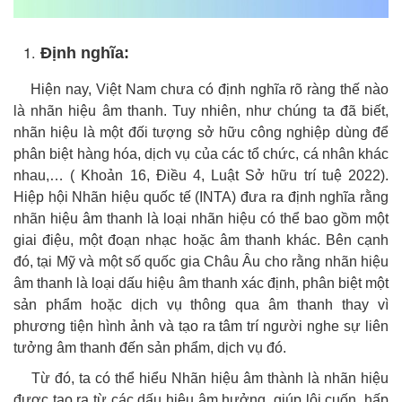
Định nghĩa:
Hiện nay, Việt Nam chưa có định nghĩa rõ ràng thế nào
là nhãn hiệu âm thanh. Tuy nhiên, như chúng ta đã biết,
nhãn hiệu là một đối tượng sở hữu công nghiệp dùng để
phân biệt hàng hóa, dịch vụ của các tổ chức, cá nhân khác
nhau,… ( Khoản 16, Điều 4, Luật Sở hữu trí tuệ 2022).
Hiệp hội Nhãn hiệu quốc tế (INTA) đưa ra định nghĩa rằng
nhãn hiệu âm thanh là loại nhãn hiệu có thể bao gồm một
giai điệu, một đoạn nhạc hoặc âm thanh khác. Bên cạnh
đó, tại Mỹ và một số quốc gia Châu Âu cho rằng nhãn hiệu
âm thanh là loại dấu hiệu âm thanh xác định, phân biệt một
sản phẩm hoặc dịch vụ thông qua âm thanh thay vì
phương tiện hình ảnh và tạo ra tâm trí người nghe sự liên
tưởng âm thanh đến sản phẩm, dịch vụ đó.
Từ đó, ta có thể hiểu Nhãn hiệu âm thành là nhãn hiệu
được tạo ra từ các dấu hiệu âm hưởng, giúp lôi cuốn, hấp