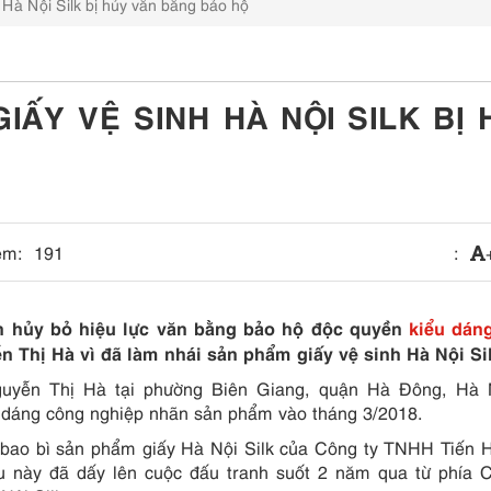
 Hà Nội Silk bị hủy văn bằng bảo hộ
IẤY VỆ SINH HÀ NỘI SILK BỊ 
em:
191
:
h hủy bỏ hiệu lực văn bằng bảo hộ độc quyền
kiểu dán
Thị Hà vì đã làm nhái sản phẩm giấy vệ sinh Hà Nội Sil
guyễn Thị Hà tại phường Biên Giang, quận Hà Đông, Hà 
u dáng công nghiệp nhãn sản phẩm vào tháng 3/2018.
 bao bì sản phẩm giấy Hà Nội Silk của Công ty TNHH Tiến 
ều này đã dấy lên cuộc đấu tranh suốt 2 năm qua từ phía 