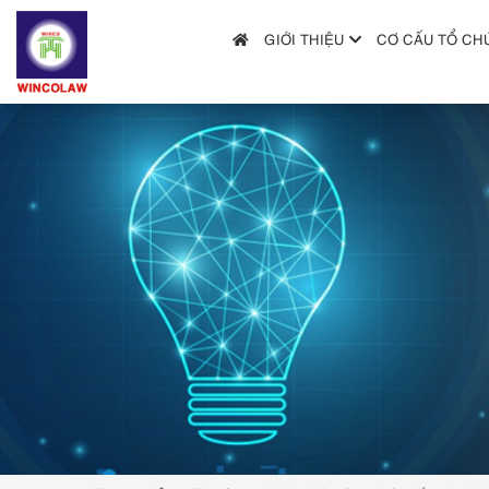
GIỚI THIỆU
CƠ CẤU TỔ CH
GIỚI THIỆU
CƠ CẤU TỔ CHỨC
DỊCH VỤ
HƯỚNG DẪN NỘP ĐƠN
TRA CỨU SỞ HỮU TRÍ TUỆ
TIN TỨC & VĂN BẢN PHÁP LUẬT
HỎI ĐÁP