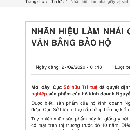
Trang chủ
Tin tức
Nhãn hiệu làm nhái giấy vệ sinh
LIÊN HỆ
NHÃN HIỆU LÀM NHÁI G
VĂN BẰNG BẢO HỘ
Ngày đăng:
27/09/2020 - 01:48
Lượt x
Mới đây, Cục
Sở hữu Trí tuệ
đã quyết địn
nghiệp
sản phẩm của hộ kinh doanh Nguyễn 
Được biết, sản phẩm của hộ kinh doanh N
được Cục Sở hữu trí tuệ cấp bằng bảo hộ kiể
Tuy nhiên nhãn sản phẩm này lại giống y hệt
có mặt trên thị trường trước đó 10 năm. Đi