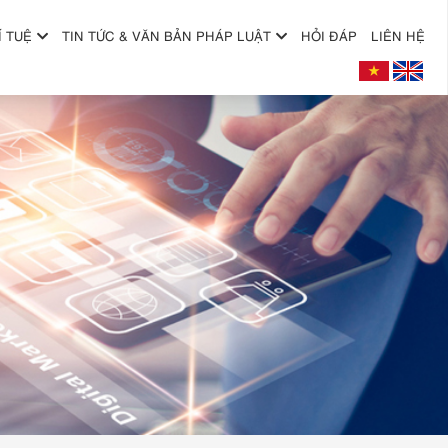
Í TUỆ
TIN TỨC & VĂN BẢN PHÁP LUẬT
HỎI ĐÁP
LIÊN HỆ
+
+
+
+
+
+