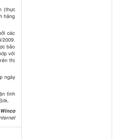
h (thực
nh hãng
bởi các
3/2009.
ược bảo
hớp với
rên thị
ấp ngày
ặn tình
ilk.
 Winco
nternet