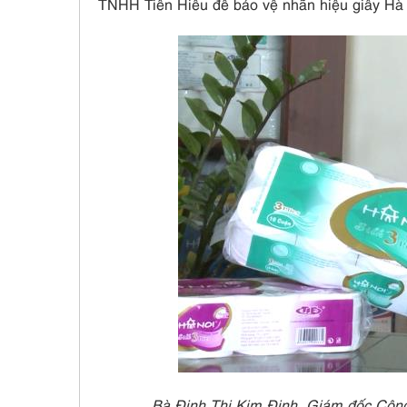
TNHH Tiến Hiếu để bảo vệ nhãn hiệu giấy Hà 
Bà Đinh Thị Kim Định, Giám đốc Công