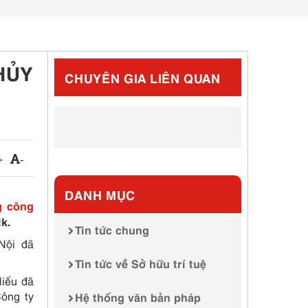
HỦY
CHUYÊN GIA LIÊN QUAN
+
-
DANH MỤC
g công
k.
Tin tức chung
Nội đã
Tin tức về Sở hữu trí tuệ
Hiếu đã
Công ty
Hệ thống văn bản pháp