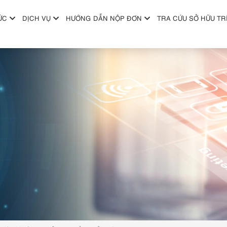
ỨC
DỊCH VỤ
HƯỚNG DẪN NỘP ĐƠN
TRA CỨU SỞ HỮU TR