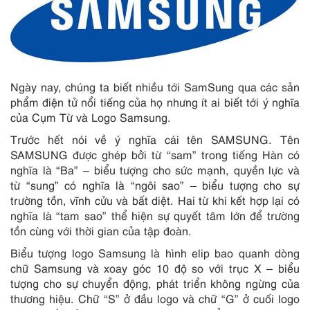
Ngày nay, chúng ta biết nhiều tới SamSung qua các sản
phẩm điện tử nổi tiếng của họ nhưng ít ai biết tới ý nghĩa
của Cụm Từ và Logo Samsung.
Trước hết nói về ý nghĩa cái tên SAMSUNG. Tên
SAMSUNG được ghép bởi từ “sam” trong tiếng Hàn có
nghĩa là “Ba” – biểu tượng cho sức mạnh, quyền lực và
từ “sung” có nghĩa là “ngôi sao” – biểu tượng cho sự
trường tồn, vĩnh cửu và bất diệt. Hai từ khi kết hợp lại có
nghĩa là “tam sao” thể hiện sự quyết tâm lớn để trường
tồn cùng với thời gian của tập đoàn.
Biểu tượng logo Samsung là hình elip bao quanh dòng
chữ Samsung và xoay góc 10 độ so với trục X – biểu
tượng cho sự chuyển động, phát triển không ngừng của
thương hiệu. Chữ “S” ở đầu logo và chữ “G” ở cuối logo