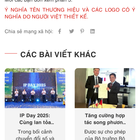
Ý NGHĨA TÊN THƯƠNG HIỆU VÀ CÁC LOGO CÓ Ý
NGHĨA DO NGƯỜI VIỆT THIẾT KẾ.
Chia sẻ mạng xã hội:
CÁC BÀI VIẾT KHÁC
IP Day 2025:
Tăng cường hợp
Cùng lan tỏa
tác song phương
‘nhịp điệu’ của
giữa Cục Sở hữu
Trong bối cảnh
Được sự cho phép
sở hữu trí tuệ
trí tuệ với Viện
chuyển đổi số và
của Bộ trưởng Bộ