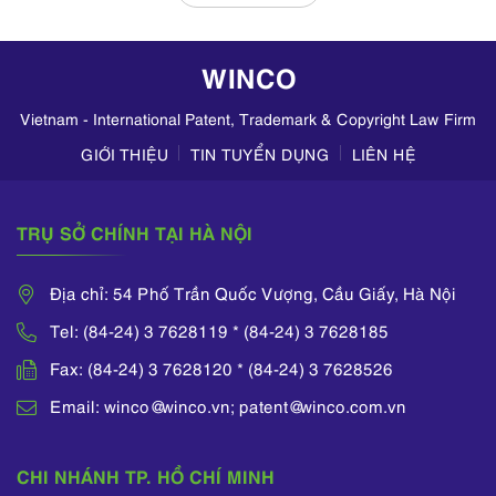
trung kiểm tra
hoạt động kinh
doanh mỹ phẩm
WINCO
trên TikTok,
Zalo,...
Vietnam - International Patent, Trademark & Copyright Law Firm
GIỚI THIỆU
TIN TUYỂN DỤNG
LIÊN HỆ
TRỤ SỞ CHÍNH TẠI HÀ NỘI
Địa chỉ: 54 Phố Trần Quốc Vượng, Cầu Giấy, Hà Nội
Tel: (84-24) 3 7628119 * (84-24) 3 7628185
Fax: (84-24) 3 7628120 * (84-24) 3 7628526
Email: winco@winco.vn; patent@winco.com.vn
CHI NHÁNH TP. HỒ CHÍ MINH