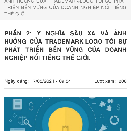
ẢNH HƯỞNG CỦA TRADEMARK-LOGO TỚI SỰ PHÁT
TRIỂN BỀN VỮNG CỦA DOANH NGHIỆP NỔI TIẾNG
THẾ GIỚI.
PHẦN 2: Ý NGHĨA SÂU XA VÀ ẢNH
HƯỞNG CỦA TRADEMARK-LOGO TỚI SỰ
PHÁT TRIỂN BỀN VỮNG CỦA DOANH
NGHIỆP NỔI TIẾNG THẾ GIỚI.
Ngày đăng:
17/05/2021 - 09:54
Lượt xem:
208