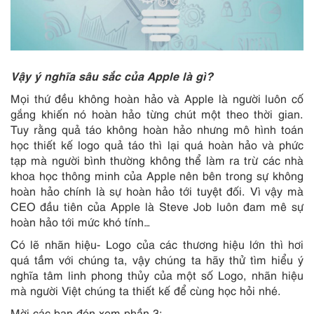
Vậy ý nghĩa sâu sắc của Apple là gì?
Mọi thứ đều không hoàn hảo và Apple là người luôn cố
gắng khiến nó hoàn hảo từng chút một theo thời gian.
Tuy rằng quả táo không hoàn hảo nhưng mô hình toán
học thiết kế logo quả táo thì lại quá hoàn hảo và phức
tạp mà người bình thường không thể làm ra trừ các nhà
khoa học thông minh của Apple nên bên trong sự không
hoàn hảo chính là sự hoàn hảo tới tuyệt đối. Vì vậy mà
CEO đầu tiên của Apple là Steve Job luôn đam mê sự
hoàn hảo tới mức khó tính…
Có lẽ nhãn hiệu- Logo của các thương hiệu lớn thì hơi
quá tầm với chúng ta, vậy chúng ta hãy thử tìm hiểu ý
nghĩa tâm linh phong thủy của một số Logo, nhãn hiệu
mà người Việt chúng ta thiết kế để cùng học hỏi nhé.
Mời các bạn đón xem phần 3: