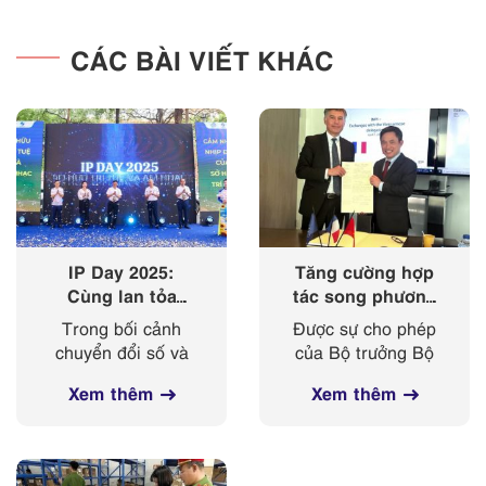
CÁC BÀI VIẾT KHÁC
IP Day 2025:
Tăng cường hợp
Cùng lan tỏa
tác song phương
‘nhịp điệu’ của
giữa Cục Sở hữu
Trong bối cảnh
Được sự cho phép
sở hữu trí tuệ
trí tuệ với Viện
chuyển đổi số và
của Bộ trưởng Bộ
trong kỷ nguyên
Sở hữu công
cách mạng công
Khoa học và
số
nghiệp Cộng
Xem thêm
Xem thêm
nghiệp 4.0 diễn ra
Công nghệ, từ
hoà Pháp
mạnh mẽ, sở hữu
ngày 03-
trí tuệ ngày càng
08/4/2025, đoàn
đóng vai trò then
công tác của Cục