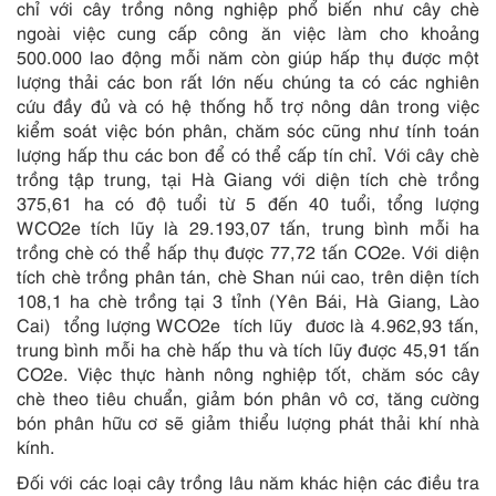
chỉ với cây trồng nông nghiệp phổ biến như cây chè
ngoài việc cung cấp công ăn việc làm cho khoảng
500.000 lao động mỗi năm còn giúp hấp thụ được một
lượng thải các bon rất lớn nếu chúng ta có các nghiên
cứu đầy đủ và có hệ thống hỗ trợ nông dân trong việc
kiểm soát việc bón phân, chăm sóc cũng như tính toán
lượng hấp thu các bon để có thể cấp tín chỉ. Với cây chè
trồng tập trung, tại Hà Giang với diện tích chè trồng
375,61 ha có độ tuổi từ 5 đến 40 tuổi, tổng lượng
WCO2e tích lũy là 29.193,07 tấn, trung bình mỗi ha
trồng chè có thể hấp thụ được 77,72 tấn CO2e. Với diện
tích chè trồng phân tán, chè Shan núi cao, trên diện tích
108,1 ha chè trồng tại 3 tỉnh (Yên Bái, Hà Giang, Lào
Cai) tổng lượng WCO2e tích lũy đươc là 4.962,93 tấn,
trung bình mỗi ha chè hấp thu và tích lũy được 45,91 tấn
CO2e. Việc thực hành nông nghiệp tốt, chăm sóc cây
chè theo tiêu chuẩn, giảm bón phân vô cơ, tăng cường
bón phân hữu cơ sẽ giảm thiểu lượng phát thải khí nhà
kính.
Đối với các loại cây trồng lâu năm khác hiện các điều tra