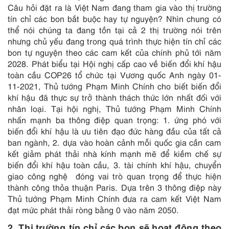
Câu hỏi đặt ra là Việt Nam đang tham gia vào thị trường
tín chỉ các bon bắt buộc hay tự nguyện? Nhìn chung có
thể nói chúng ta đang tồn tại cả 2 thị trường nói trên
nhưng chủ yếu đang trong quá trình thực hiện tín chỉ các
bon tự nguyện theo các cam kết của chính phủ tới năm
2028. Phát biểu tại Hội nghị cấp cao về biến đổi khí hậu
toàn cầu COP26 tổ chức tại Vương quốc Anh ngày 01-
11-2021, Thủ tướng Phạm Minh Chính cho biết biến đổi
khí hậu đã thực sự trở thành thách thức lớn nhất đối với
nhân loại. Tại hội nghị, Thủ tướng Phạm Minh Chính
nhấn mạnh ba thông điệp quan trọng: 1. ứng phó với
biến đổi khí hậu là ưu tiên đạo đức hàng đầu của tất cả
ban ngành, 2. dựa vào hoàn cảnh mỗi quốc gia cần cam
kết giảm phát thải nhà kính mạnh mẽ để kiềm chế sự
biến đổi khí hậu toàn cầu, 3. tài chính khí hậu, chuyển
giao công nghệ đóng vai trò quan trọng để thực hiện
thành công thỏa thuận Paris. Dựa trên 3 thông điệp này
Thủ tướng Phạm Minh Chính đưa ra cam kết Việt Nam
đạt mức phát thải ròng bằng 0 vào năm 2050.
2. Thị trường tín chỉ các bon sẽ hoạt động theo