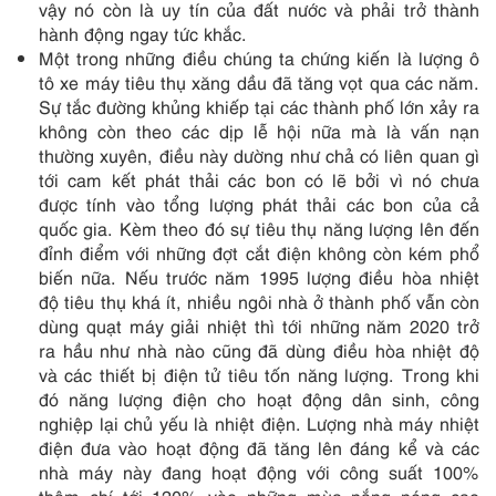
vậy nó còn là uy tín của đất nước và phải trở thành
hành động ngay tức khắc.
Một trong những điều chúng ta chứng kiến là lượng ô
tô xe máy tiêu thụ xăng dầu đã tăng vọt qua các năm.
Sự tắc đường khủng khiếp tại các thành phố lớn xảy ra
không còn theo các dịp lễ hội nữa mà là vấn nạn
thường xuyên, điều này dường như chả có liên quan gì
tới cam kết phát thải các bon có lẽ bởi vì nó chưa
được tính vào tổng lượng phát thải các bon của cả
quốc gia. Kèm theo đó sự tiêu thụ năng lượng lên đến
đỉnh điểm với những đợt cắt điện không còn kém phổ
biến nữa. Nếu trước năm 1995 lượng điều hòa nhiệt
độ tiêu thụ khá ít, nhiều ngôi nhà ở thành phố vẫn còn
dùng quạt máy giải nhiệt thì tới những năm 2020 trở
ra hầu như nhà nào cũng đã dùng điều hòa nhiệt độ
và các thiết bị điện tử tiêu tốn năng lượng. Trong khi
đó năng lượng điện cho hoạt động dân sinh, công
nghiệp lại chủ yếu là nhiệt điện. Lượng nhà máy nhiệt
điện đưa vào hoạt động đã tăng lên đáng kể và các
nhà máy này đang hoạt động với công suất 100%
thậm chí tới 120% vào những mùa nắng nóng cao