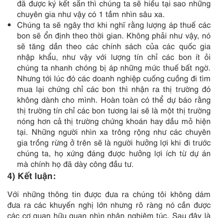
đã được ký kết sẵn thì chúng ta sẽ hiểu tại sao những
chuyên gia như vậy có 1 tầm nhìn sâu xa.
Chúng ta sẽ ngây thơ khi nghĩ rằng lượng áp thuế các
bon sẽ ổn định theo thời gian. Không phải như vậy, nó
sẽ tăng dần theo các chính sách của các quốc gia
nhập khẩu, như vậy với lượng tín chỉ các bon ít ỏi
chúng ta nhanh chóng bị áp những mức thuế bất ngờ.
Nhưng tới lúc đó các doanh nghiệp cuống cuồng đi tìm
mua lại chứng chỉ các bon thì nhận ra thị trường đó
không dành cho mình. Hoàn toàn có thể dự báo rằng
thị trường tín chỉ các bon tương lai sẽ là một thị trường
nóng hơn cả thị trường chứng khoán hay dầu mỏ hiện
tại. Những người nhìn xa trông rộng như các chuyên
gia trồng rừng ở trên sẽ là người hưởng lợi khi đi trước
chúng ta, họ xứng đáng được hưởng lợi ích từ dự án
mà chính họ đã dày công đầu tư.
4) Kết luận
:
Với những thông tin được đưa ra chúng tôi không dám
đưa ra các khuyến nghị lớn nhưng rõ ràng nó cần được
các cơ quan hữu quan nhìn nhận nghiêm túc. Sau đây là