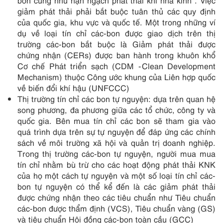
bon cũng như hạn ngạch phát thải khí nhà kính . Việc
giảm phát thải phải bắt buộc tuân thủ các quy định
của quốc gia, khu vực và quốc tế. Một trong những ví
dụ về loại tín chỉ các-bon được giao dịch trên thị
trường các-bon bắt buộc là Giảm phát thải được
chứng nhận (CERs) được ban hành trong khuôn khổ
Cơ chế Phát triển sạch (CDM -Clean Development
Mechanism) thuộc Công ước khung của Liên hợp quốc
về biến đổi khí hậu (UNFCCC)
Thị trường tín chỉ các bon tự nguyện: dựa trên quan hệ
song phương, đa phương giữa các tổ chức, công ty và
quốc gia. Bên mua tín chỉ các bon sẽ tham gia vào
quá trình dựa trên sự tự nguyện để đáp ứng các chính
sách về môi trường xã hội và quản trị doanh nghiệp.
Trong thị trường các-bon tự nguyện, người mua mua
tín chỉ nhằm bù trừ cho các hoạt động phát thải KNK
của họ một cách tự nguyện và một số loại tín chỉ các-
bon tự nguyện có thể kể đến là các giảm phát thải
được chứng nhận theo các tiêu chuẩn như Tiêu chuẩn
các-bon được thẩm định (VCS), Tiêu chuẩn vàng (GS)
và tiêu chuẩn Hội đồng các-bon toàn cầu (GCC)