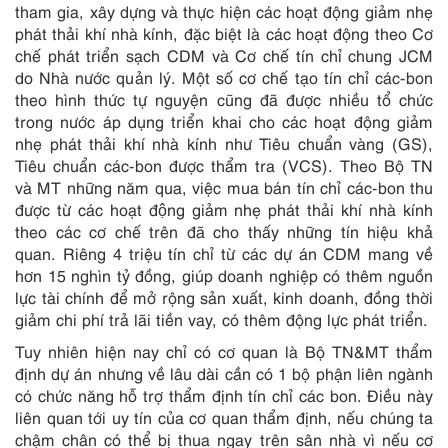
tham gia, xây dựng và thực hiện các hoạt động giảm nhẹ
phát thải khí nhà kính, đặc biệt là các hoạt động theo Cơ
chế phát triển sạch CDM và Cơ chế tín chỉ chung JCM
do Nhà nước quản lý. Một số cơ chế tạo tín chỉ các-bon
theo hình thức tự nguyện cũng đã được nhiều tổ chức
trong nước áp dụng triển khai cho các hoạt động giảm
nhẹ phát thải khí nhà kính như Tiêu chuẩn vàng (GS),
Tiêu chuẩn các-bon được thẩm tra (VCS). Theo Bộ TN
và MT những năm qua, việc mua bán tín chỉ các-bon thu
được từ các hoạt động giảm nhẹ phát thải khí nhà kính
theo các cơ chế trên đã cho thấy những tín hiệu khả
quan. Riêng 4 triệu tín chỉ từ các dự án CDM mang về
hơn 15 nghìn tỷ đồng, giúp doanh nghiệp có thêm nguồn
lực tài chính để mở rộng sản xuất, kinh doanh, đồng thời
giảm chi phí trả lãi tiền vay, có thêm động lực phát triển.
Tuy nhiên hiện nay chỉ có cơ quan là Bộ TN&MT thẩm
định dự án nhưng về lâu dài cần có 1 bộ phận liên ngành
có chức năng hỗ trợ thẩm định tín chỉ các bon. Điều này
liên quan tới uy tín của cơ quan thẩm định, nếu chúng ta
chậm chân có thể bị thua ngay trên sân nhà vì nếu cơ