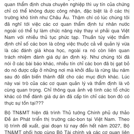
quan thẩm định chưa chuyên nghiệp thì uy tín của chứng
chỉ có thể không được công nhận, đặc biệt là ở các thị
trường khó tính như Châu Âu. Thậm chí có lúc chúng tôi
đã nghĩ tới việc các cơ quan thẩm định tư nhân nước
ngoài có thể tự làm chức năng này thay vì phải qua Việt
Nam với nhiều thủ tục phức tạp. Thuần túy việc thẩm
định chỉ số các bon là công việc thuộc cả về quản lý vừa
là các đánh giá khoa học, ngoài ra nó còn liên quan
trách nhiệm đánh giá dự án định kỳ. Như chúng tôi đã
nói ở các bài báo khác, nhiều tín chỉ các bon đã bị gạt bỏ
do nó được cấp ở những nơi mà khởi đầu là rừng lâu năm
sau đó dần biến thành đất cho các mục đích khác. Lúc
này vai trò của các cơ quan quản lý và thẩm định là vô
cùng quan trọng. Chỉ thông qua ảnh vệ tinh các tổ chức
khác có thể đánh giá dự án đã cấp tín chỉ các bon đó có
thực sự tồn tại???
Bộ TN&MT hiện đã trình Thủ tướng Chính phủ dự thảo
Đề án Phát triển thị trường các-bon tại Việt Nam. Theo
lộ trình đề xuất, giai đoạn từ nay đến hết năm 2027, Bộ
TN&MT phối hợp cùng Bộ Tài chính và các cơ quan liên