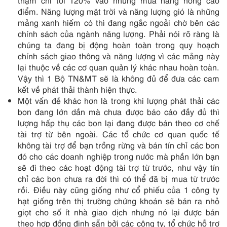
điểm. Năng lượng mặt trời và năng lượng gió là những
mảng xanh hiếm có thì đang ngắc ngoải chờ bên các
chính sách của ngành năng lượng. Phải nói rõ ràng là
chúng ta đang bị động hoàn toàn trong quy hoạch
chính sách giao thông và năng lượng vì các mảng này
lại thuộc về các cơ quan quản lý khác nhau hoàn toàn.
Vậy thì 1 Bộ TN&MT sẽ là không đủ để đưa các cam
kết về phát thải thành hiện thực.
Một vấn đề khác hơn là trong khi lượng phát thải các
bon đang lớn dần mà chưa được báo cáo đầy đủ thì
lượng hấp thụ các bon lại đang được bán theo cơ chế
tài trợ từ bên ngoài. Các tổ chức cơ quan quốc tế
không tài trợ để bạn trồng rừng và bán tín chỉ các bon
đó cho các doanh nghiệp trong nước mà phần lớn bạn
sẽ đi theo các hoạt động tài trợ từ trước, như vậy tín
chỉ các bon chưa ra đời thì có thể đã bị mua từ trước
rồi. Điều này cũng giống như cổ phiếu của 1 công ty
hạt giống trên thị trường chứng khoán sẽ bán ra nhỏ
giọt cho số ít nhà giao dịch nhưng nó lại được bán
theo hợp đồng định sẵn bởi các công ty, tổ chức hỗ trợ