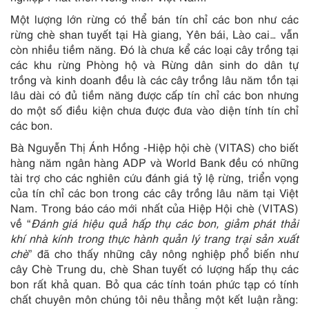
Một lượng lớn rừng có thể bán tín chỉ các bon như các
rừng chè shan tuyết tại Hà giang, Yên bái, Lào cai… vẫn
còn nhiều tiềm năng. Đó là chưa kể các loại cây trồng tại
các khu rừng Phòng hộ và Rừng dân sinh do dân tự
trồng và kinh doanh đều là các cây trồng lâu năm tồn tại
lâu dài có đủ tiềm năng được cấp tín chỉ các bon nhưng
do một số điều kiện chưa được đưa vào diện tính tín chỉ
các bon.
Bà Nguyễn Thị Ánh Hồng -Hiệp hội chè (VITAS) cho biết
hàng năm ngân hàng ADP và World Bank đều có những
tài trợ cho các nghiên cứu đánh giá tỷ lệ rừng, triển vọng
của tín chỉ các bon trong các cây trồng lâu năm tại Việt
Nam. Trong báo cáo mới nhất của Hiệp Hội chè (VITAS)
về “
Đánh giá hiệu quả hấp thụ các bon, giảm phát thải
khí nhà kính trong thực hành quản lý trang trại sản xuất
chè
” đã cho thấy những cây nông nghiệp phổ biến như
cây Chè Trung du, chè Shan tuyết có lượng hấp thụ các
bon rất khả quan. Bỏ qua các tính toán phức tạp có tính
chất chuyên môn chúng tôi nêu thẳng một kết luận rằng: