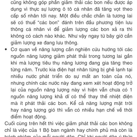
cũng không góp phần giảm thải các bon nếu được áp
dụng vì thực sự lượng ô tô cá nhân đã tăng vọt theo
cấp số nhân tới nay. Một điều chắc chắn là tương lai
sẽ có thuế “các bon” đánh trên đầu phương tiện lưu
thông cá nhân vì để giảm lượng các bon xả ra thì
không có cách nào khác. Như vậy ngay từ bây giờ cần
giảm lượng xe đang lưu thông.
Cơ quan về năng lượng cần nghiên cứu hướng tới các
nguồn năng lượng giảm phát thải trong tương lai gần
khi mà lượng tiêu thụ năng lương đang gia tăng theo
từng năm. Trước kia điện hạt nhân từng bị ghẻ lạnh tại
nhiều nước phát triển do sự mất an toàn của nó,
nhưng chính các nước này đang xem xét hoạt động trở
lại của nguồn năng lượng này vì hiện vẫn chưa có 1
nguồn năng lượng khả dĩ có thể thay thế nhiệt điện
mà ít phát thải các bon. Kể cả năng lượng mặt trời
hay năng lượng gió thì vẫn có nhiều hạn chế về thời
điểm hoạt động.
Cuối cùng trên hết thì việc giảm phát thải các bon không
chỉ là việc của 1 Bộ ban ngành hay chính phủ mà còn là
trách nhiệm của mỗi người dân. Chỉ khi người dân ý thức