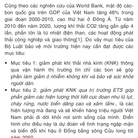
Cũng theo các nghiên cứu của World Bank, mật độ các-
bon quốc gia trên GDP của Việt Nam tăng 48% trong
giai đoạn 2000-2010, cao thứ hai ở Đông Á. Từ năm
2010 đến năm 2020, lượng khí thải CO2 tăng gần gấp 4
lần, phần lớn là từ nhiệt điện than, các hoạt động phát
thải công nghiệp và giao thông[1]. Do vậy mục tiêu của
Bộ Luật bảo vệ môi trường hiện nay cần đạt được các
mục tiêu:
Mục tiêu 1: giảm phát khí thải nhà kính (KNK) thông
qua vận hành thị trường tín chỉ các bon sẽ góp
phần
làm giảm ô nhiễm không khí và bảo vệ sức khỏe
người dân.
Mục tiêu 2:
giảm phát KNK qua trị trường ETS góp
phần giảm các hiện tượng thời tiết cực đoan như lũ lụt,
cháy rừng, nước biển dâng cao và xâm lấn
v… là các
hiện tượng mà đang và sẽ khiến hàng triệu người Việt
Nam phải di dời khỏi nơi sinh sống của mình. Điển
hình cho điều này là dự đoán về tình trạng ngập mặn
và biến đổi khí hậu ở Đồng bằng sông Cửu long tới
năm 2050.