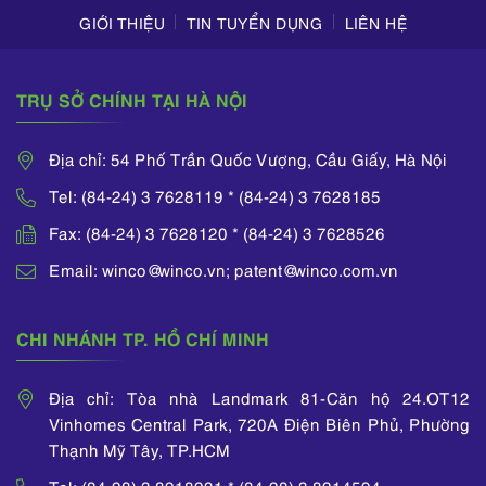
GIỚI THIỆU
TIN TUYỂN DỤNG
LIÊN HỆ
TRỤ SỞ CHÍNH TẠI HÀ NỘI
Địa chỉ: 54 Phố Trần Quốc Vượng, Cầu Giấy, Hà Nội
Tel: (84-24) 3 7628119 * (84-24) 3 7628185
Fax: (84-24) 3 7628120 * (84-24) 3 7628526
Email: winco@winco.vn; patent@winco.com.vn
CHI NHÁNH TP. HỒ CHÍ MINH
Địa chỉ: Tòa nhà Landmark 81-Căn hộ 24.OT12
Vinhomes Central Park, 720A Điện Biên Phủ, Phường
Thạnh Mỹ Tây, TP.HCM
Tel: (84-28) 3 8218291 * (84-28) 3 8214594