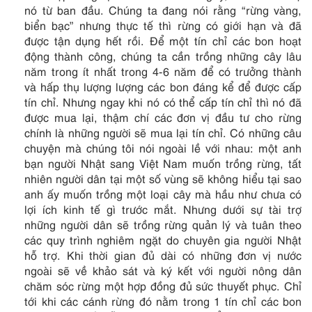
nó từ ban đầu. Chúng ta đang nói rằng “rừng vàng,
biển bạc” nhưng thực tế thì rừng có giới hạn và đã
được tận dụng hết rồi. Để một tín chỉ các bon hoạt
động thành công, chúng ta cần trồng những cây lâu
năm trong ít nhất trong 4-6 năm để có trưởng thành
và hấp thụ lượng lượng các bon đáng kể để được cấp
tín chỉ. Nhưng ngay khi nó có thể cấp tín chỉ thì nó đã
được mua lại, thậm chí các đơn vị đầu tư cho rừng
chính là những người sẽ mua lại tín chỉ. Có những câu
chuyện mà chúng tôi nói ngoài lề với nhau: một anh
bạn người Nhật sang Việt Nam muốn trồng rừng, tất
nhiên người dân tại một số vùng sẽ không hiểu tại sao
anh ấy muốn trồng một loại cây mà hầu như chưa có
lợi ích kinh tế gì trước mắt. Nhưng dưới sự tài trợ
những người dân sẽ trồng rừng quản lý và tuân theo
các quy trình nghiêm ngặt do chuyên gia người Nhật
hỗ trợ. Khi thời gian đủ dài có những đơn vị nước
ngoài sẽ về khảo sát và ký kết với người nông dân
chăm sóc rừng một hợp đồng đủ sức thuyết phục. Chỉ
tới khi các cánh rừng đó nằm trong 1 tín chỉ các bon