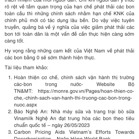
rõ rệt về tầm quan trọng của hạn chế phát thải các bon
toàn cầu thì những chính sách nhằm hạn chế KNK của
chính phủ mới có tác dụng lâu bền. Do vậy việc tuyên
truyền, quảng bá về ý nghĩa của việc giảm phát thải các
bon tới toàn dân là một vấn đề cần thực hiện càng sớm
càng tốt.
Hy vọng rằng những cam kết của Việt Nam về phát thải
các bon bằng 0 sẽ sớm thành hiện thực.
Tài liệu tham khảo:
Hoàn thiện cơ chế, chính sách vận hành thị trường
các-bon trong nước- Website Bộ
TN&MT:
https://monre.gov.vn/Pages/hoan-thien-co-
che,-chinh-sach-van-hanh-thi-truong-cac-bon-trong-
nuoc.aspx
Báo Nghệ An: Nhà máy sữa và trang trại bò sữa
Vinamilk Nghệ An đạt trung hòa các bon theo tiêu
chuẩn quốc tế – ngày 26/05/2023
Carbon Pricing Aids Vietnam’s Efforts Towards
Decarbonization – Ngân Hàng World Bank