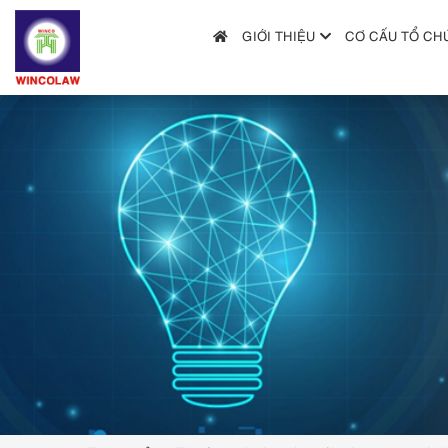
GIỚI THIỆU
CƠ CẤU TỔ CH
GIỚI THIỆU
CƠ CẤU TỔ CHỨC
DỊCH VỤ
HƯỚNG DẪN NỘP ĐƠN
TRA CỨU SỞ HỮU TRÍ TUỆ
TIN TỨC & VĂN BẢN PHÁP LUẬT
HỎI ĐÁP