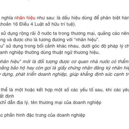
h nghĩa
nhãn hiệu
như sau: là dấu hiệu dùng để phân biệt hà
hoản 16 Điều 4 Luật sở hữu trí tuệ).
 sử dụng rộng rãi ở nước ta trong thương mại, quảng cáo nên
ng và được cho là tương đương với “nhãn hiệu”.
ệu” sử dụng trong bối cảnh khác nhau, dưới góc độ pháp lý c
oanh nghiệp thường dùng thuật ngữ thương hiệu.
“nhãn hiệu” mới là đối tượng được cơ quan nhà nước có thẩ
bằng bảo hộ hay còn gọi là giấy chứng nhận đăng ký nhãn hi
y dựng, phát triển doanh nghiệp, giúp khẳng định sức cạnh t
thể là một hoặc kết hợp một số các yếu tố sau, khi các yê
ất định
 chỉ dẫn địa lý, tên thương mại của doanh nghiệp
oặc phần hình đặc trưng của doanh nghiệp