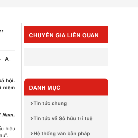
”
CHUYÊN GIA LIÊN QUAN
+
-
ã hội.
DANH MỤC
i niệm
Tin tức chung
t Nam,
Tin tức về Sở hữu trí tuệ
ấu hiệu
Hệ thống văn bản pháp
au”.