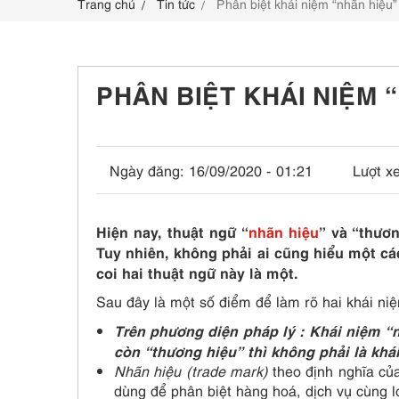
Trang chủ
Tin tức
Phân biệt khái niệm “nhãn hiệu”
LIÊN HỆ
PHÂN BIỆT KHÁI NIỆM 
Ngày đăng:
16/09/2020 - 01:21
Lượt x
Hiện nay, thuật ngữ “
nhãn hiệu
” và “thươn
Tuy nhiên, không phải ai cũng hiểu một cá
coi hai thuật ngữ này là một.
Sau đây là một số điểm để làm rõ hai khái ni
Trên phương diện pháp lý : Khái niệm “
còn “thương hiệu” thì không phải là khá
Nhãn hiệu (trade mark)
theo định nghĩa của
dùng để phân biệt hàng hoá, dịch vụ cùng l