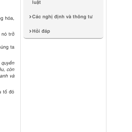
luật
Các nghị định và thông tư
ng hóa,
Hỏi đáp
 nó trở
húng ta
m quyền
ệu, còn
ranh và
u tố đó