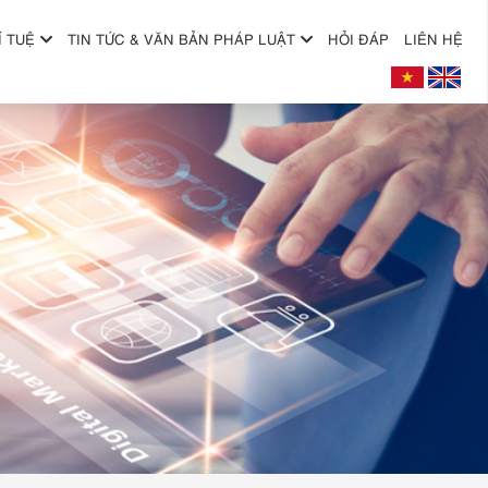
Í TUỆ
TIN TỨC & VĂN BẢN PHÁP LUẬT
HỎI ĐÁP
LIÊN HỆ
+
+
+
+
+
+