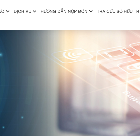
ỨC
DỊCH VỤ
HƯỚNG DẪN NỘP ĐƠN
TRA CỨU SỞ HỮU TR