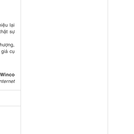
iệu lại
thật sự
nhượng,
 giá cụ
 Winco
nternet