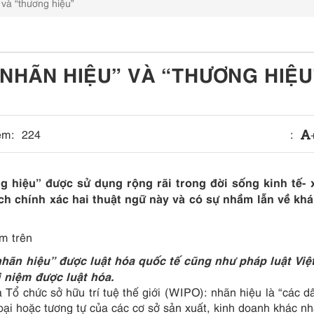
 và “thương hiệu”
“NHÃN HIỆU” VÀ “THƯƠNG HIỆU
em:
224
:
g hiệu” được sử dụng rộng rãi trong đời sống kinh tế- x
ch chính xác hai thuật ngữ này và có sự nhầm lẫn về khá
ệm trên
nhãn hiệu” được luật hóa quốc tế cũng như pháp luật Việ
i niệm được luật hóa.
 Tổ chức sở hữu trí tuệ thế giới (WIPO): nhãn hiệu là “các d
oại hoặc tương tự của các cơ sở sản xuất, kinh doanh khác nh