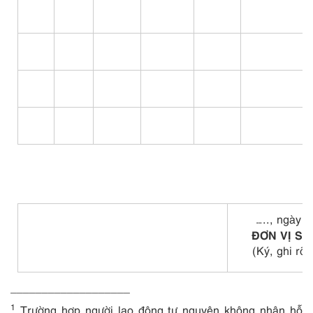
…..
, ngày 
ĐƠN VỊ S
(Ký, ghi rõ
___________________
1
Trường hợp người lao động tự nguyện không nhận hỗ