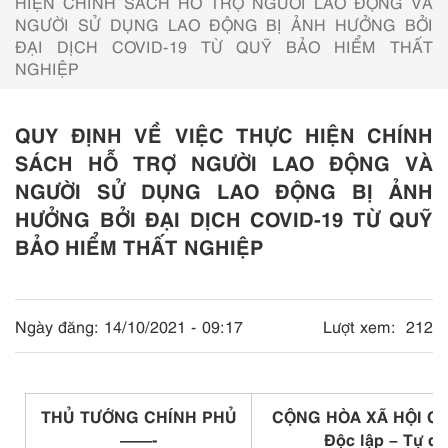
HIỆN CHÍNH SÁCH HỖ TRỢ NGƯỜI LAO ĐỘNG VÀ
NGƯỜI SỬ DỤNG LAO ĐỘNG BỊ ẢNH HƯỞNG BỞI
ĐẠI DỊCH COVID-19 TỪ QUỸ BẢO HIỂM THẤT
NGHIỆP
QUY ĐỊNH VỀ VIỆC THỰC HIỆN CHÍNH
SÁCH HỖ TRỢ NGƯỜI LAO ĐỘNG VÀ
NGƯỜI SỬ DỤNG LAO ĐỘNG BỊ ẢNH
HƯỞNG BỞI ĐẠI DỊCH COVID-19 TỪ QUỸ
BẢO HIỂM THẤT NGHIỆP
Ngày đăng:
14/10/2021 - 09:17
Lượt xem:
212
THỦ TƯỚNG CHÍNH PHỦ
CỘNG HÒA XÃ HỘI CH
——-
Độc lập – Tự d