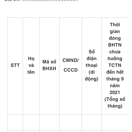
Thời
gian
đóng
BHTN
Số
chưa
Họ
điện
hưởng
CMND/
Mã số
STT
và
thoại
TCTN
BHXH
CCCD
tên
(di
đến hết
động)
tháng 9
năm
2021
(Tổng số
tháng)