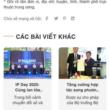
3
Ghi rõ tên đơn vị, địa chỉ: huyện, tỉnh, thành phố trực
thuộc trung ương.
Chia sẻ mạng xã hội:
CÁC BÀI VIẾT KHÁC
IP Day 2025:
Tăng cường hợp
Cùng lan tỏa
tác song phương
‘nhịp điệu’ của
giữa Cục Sở hữu
Trong bối cảnh
Được sự cho phép
sở hữu trí tuệ
trí tuệ với Viện
chuyển đổi số và
của Bộ trưởng Bộ
trong kỷ nguyên
Sở hữu công
cách mạng công
Khoa học và