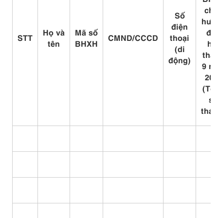
chư
Số
hưở
điện
H
ọ
và
Mã số
đế
STT
CMND/CCCD
thoại
tên
BHXH
hế
(di
thá
động)
9 n
202
(Tổ
số
thán