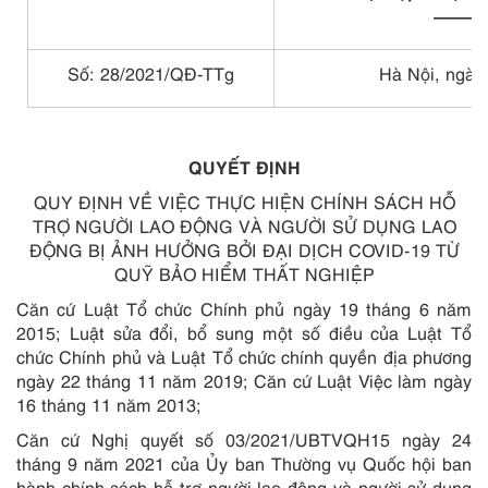
———
Số: 28/2021/QĐ-TTg
Hà Nội, ngày
QUYẾT ĐỊNH
QUY ĐỊNH VỀ VIỆC THỰC HIỆN CHÍNH SÁCH HỖ
TRỢ NGƯỜI LAO ĐỘNG VÀ NGƯỜI SỬ DỤNG LAO
ĐỘNG BỊ ẢNH HƯỞNG BỞI ĐẠI DỊCH COVID-19 TỪ
QUỸ BẢO HIỂM THẤT NGHIỆP
Căn cứ Luật Tổ chức Chính phủ ngày 19 tháng 6 năm
2015; Luật sửa đổi, bổ sung một số điều của Luật Tổ
chức Chính phủ và Luật Tổ chức chính quyền địa phương
ngày 22 tháng 11 năm 2019;
Căn cứ Luật Việc làm ngày
16 tháng 11 năm 2013;
Căn cứ Nghị quyết số 03/2021/UBTVQH15 ngày 24
tháng 9 năm 2021 của Ủy ban Thường vụ Quốc hội ban
hành chính sách hỗ trợ người lao động và người sử dụng