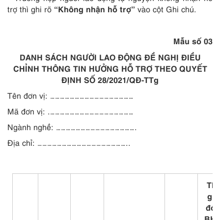
“Không nhận hỗ trợ”
trợ thì ghi rõ
vào cột Ghi chú.
Mẫu số 03
DANH SÁCH NGƯỜI LAO ĐỘNG ĐỀ NGHỊ ĐIỀU
CHỈNH THÔNG TIN HƯỞNG HỖ TRỢ THEO QUYẾT
ĐỊNH SỐ 28/2021/QĐ-TTg
Tên đơn vị: ……………………………………………
Mã đơn vị: .……………………………………………
Ngành nghề: ………………………………………….
Địa chỉ: ………………………………………………..
Thờ
gia
đó
BH