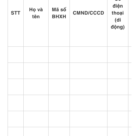
c
điện
H
ọ
và
Mã số
STT
CMND/CCCD
thoại
tên
BHXH
h
(di
động)
2