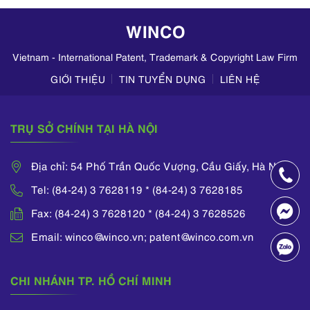
doanh mỹ phẩm
WINCO
trên TikTok,
Zalo,...
Vietnam - International Patent, Trademark & Copyright Law Firm
GIỚI THIỆU
TIN TUYỂN DỤNG
LIÊN HỆ
TRỤ SỞ CHÍNH TẠI HÀ NỘI
Địa chỉ: 54 Phố Trần Quốc Vượng, Cầu Giấy, Hà Nội
Tel: (84-24) 3 7628119 * (84-24) 3 7628185
Fax: (84-24) 3 7628120 * (84-24) 3 7628526
Email: winco@winco.vn; patent@winco.com.vn
CHI NHÁNH TP. HỒ CHÍ MINH