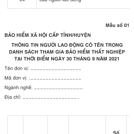
Mẫu số 01
BẢO HIỂM XÃ HỘI CẤP TỈNH/HUYỆN
THÔNG TIN NGƯỜI LAO ĐỘNG CÓ TÊN TRONG
DANH SÁCH THAM GIA BẢO HIỂM THẤT NGHIỆP
TẠI THỜI ĐIỂM NGÀY 30 THÁNG 9 NĂM 2021
Tên đơn vị: ……………………………………………
Mã đơn vị: .……………………………………………
Ngành nghề: ………………………………………….
Địa chỉ:
………………………………………………..
đ
Số