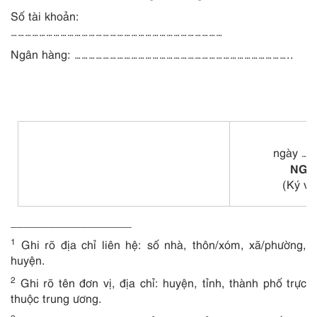
Số tài khoản:
………………………………………………………………………………
Ngân hàng: …………………………………………………………………………
……..
ngày ….
NGƯ
(Ký và
___________________
1
Ghi rõ địa chỉ liên hệ: số nhà, thôn/xóm, xã/phường,
huyện.
2
Ghi rõ tên đơn vị, địa chỉ: huyện, tỉnh, thành phố trực
thuộc trung ương.