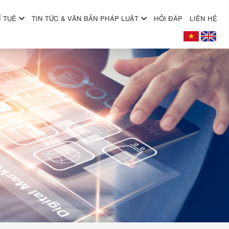
Í TUỆ
TIN TỨC & VĂN BẢN PHÁP LUẬT
HỎI ĐÁP
LIÊN HỆ
+
+
+
+
+
+