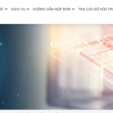
ỨC
DỊCH VỤ
HƯỚNG DẪN NỘP ĐƠN
TRA CỨU SỞ HỮU TR