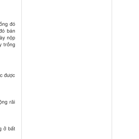
rồng đó
 đó bán
gày nộp
y trồng
ác được
ộng rãi
g ở bất