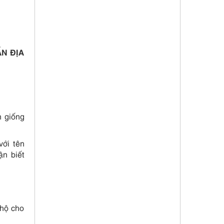
N ĐỊA
n giống
với tên
ận biết
 hộ cho