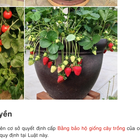
uyền
rên cơ sở quyết định cấp
Bằng bảo hộ giống cây trồng
của c
uy định tại Luật này.