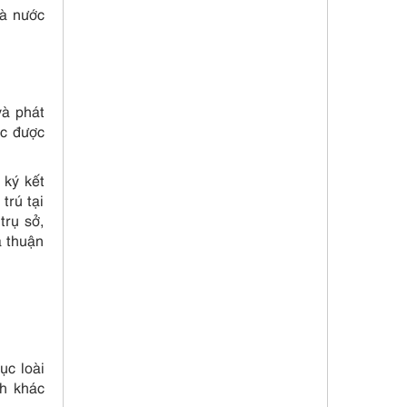
hà nước
và phát
ặc được
 ký kết
trú tại
trụ sở,
ả thuận
ục loài
nh khác