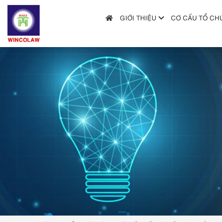
GIỚI THIỆU
CƠ CẤU TỔ CH
GIỚI THIỆU
CƠ CẤU TỔ CHỨC
DỊCH VỤ
HƯỚNG DẪN NỘP ĐƠN
TRA CỨU SỞ HỮU TRÍ TUỆ
TIN TỨC & VĂN BẢN PHÁP LUẬT
HỎI ĐÁP