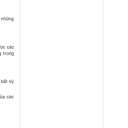
ừ những
ược các
g trong
 bất kỳ
của các