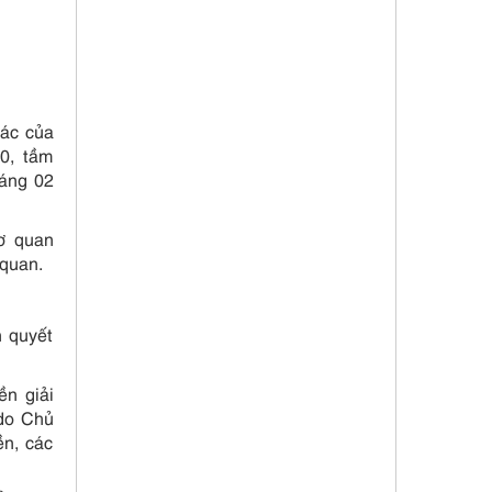
tác của
30, tầm
áng 02
ơ quan
 quan.
n quyết
ền giải
 do Chủ
ền, các