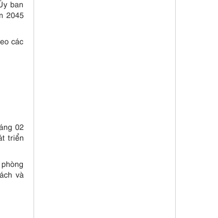
 Ủy ban
ăm 2045
heo các
áng 02
t triển
n phòng
bách và