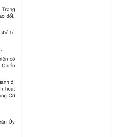
. Trong
ao đổi,
chủ trì
.
hiện có
n Chiến
gành đi
ch hoạt
hòng Cơ
toàn Ủy