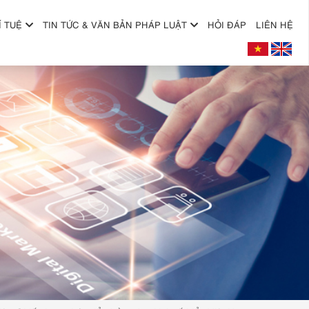
Í TUỆ
TIN TỨC & VĂN BẢN PHÁP LUẬT
HỎI ĐÁP
LIÊN HỆ
+
+
+
+
+
+