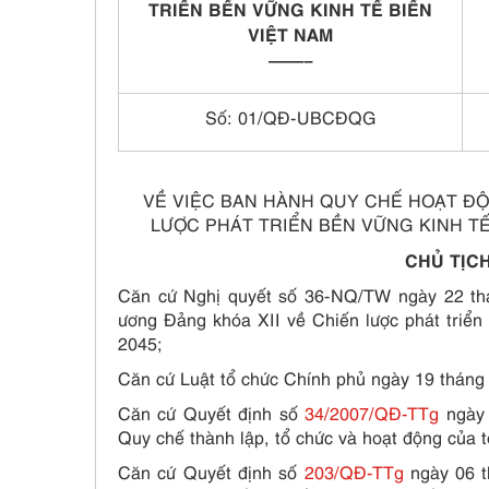
TRIỂN BỀN VỮNG KINH TẾ BIỂN
VIỆT NAM
——–
Số: 01/QĐ-UBCĐQG
VỀ VIỆC BAN HÀNH QUY CHẾ HOẠT ĐỘ
LƯỢC PHÁT TRIỂN BỀN VỮNG KINH TẾ
CHỦ TỊC
Căn cứ Nghị quyết số 36-NQ/TW ngày 22 th
ương Đảng khóa XII về Chiến lược phát triể
2045;
Căn cứ Luật tổ chức Chính phủ ngày 19 tháng
Căn cứ Quyết định số
34/2007/QĐ-TTg
ngày 
Quy chế thành lập, tổ chức và hoạt động của t
Căn cứ Quyết định số
203/QĐ-TTg
ngày 06 t