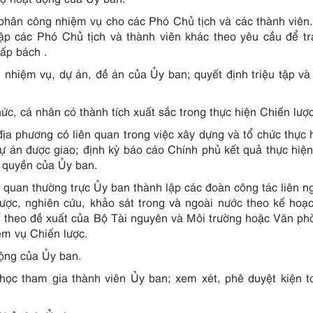
 phân công nhiệm vụ cho các Phó Chủ tịch và các thành viên
tập các Phó Chủ tịch và thành viên khác theo yêu cầu để tr
cấp bách .
 nhiệm vụ, dự án, đề án của Ủy ban; quyết định triệu tập và 
c, cá nhân có thành tích xuất sắc trong thực hiện Chiến lược
địa phương có liên quan trong việc xây dựng và tổ chức thực 
dự án được giao; định kỳ báo cáo Chính phủ kết quả thực hiệ
m quyền của Ủy ban.
 quan thường trực Ủy ban thành lập các đoàn công tác liên n
 lược, nghiên cứu, khảo sát trong và ngoài nước theo kế hoạ
tế theo đề xuất của Bộ Tài nguyên và Môi trường hoặc Văn p
ệm vụ Chiến lược.
động của Ủy ban.
học tham gia thành viên Ủy ban; xem xét, phê duyệt kiện 