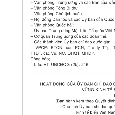
– Văn phòng Trung ương và các Ban của Đả
– Văn phòng Tổng Bí thư;
– Văn phòng Chủ tịch nước;
– Hội đồng Dân tộc và các Ủy ban của Quốc 
– Văn phòng Quốc hội;
– Ủy ban Trung ương Mặt trận Tổ quốc Việt
– Cơ quan Trung ương của các đoàn thể;
– Các thành viên Ủy ban chỉ đạo quốc gia;
– VPCP: BTCN, các PCN, Trợ lý TTg,
TTĐT, các Vụ: NC, QHQT, QHĐP,
Công báo;
– Lưu: VT, UBCĐQG (2b). 216
HOẠT ĐỘNG CỦA ỦY BAN CHỈ ĐẠO 
VỮNG KINH TẾ 
(Ban hành kèm theo Quyết đị
Chủ tịch Ủy ban chỉ đạo quố
kinh tế biển Việt N