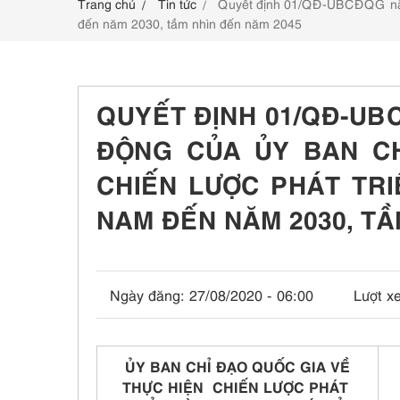
Trang chủ
Tin tức
Quyết định 01/QĐ-UBCĐQG năm 2
LIÊN HỆ
đến năm 2030, tầm nhìn đến năm 2045
QUYẾT ĐỊNH 01/QĐ-UB
ĐỘNG CỦA ỦY BAN CH
CHIẾN LƯỢC PHÁT TRI
NAM ĐẾN NĂM 2030, TẦ
Ngày đăng:
27/08/2020 - 06:00
Lượt x
ỦY BAN CHỈ ĐẠO QUỐC GIA VỀ
THỰC HIỆN CHIẾN LƯỢC PHÁT