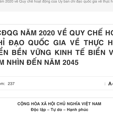
020 về Quy chế hoạt động của Ủy ban chỉ đạo quốc gia về thực hiện
CĐQG NĂM 2020 VỀ QUY CHẾ H
Ỉ ĐẠO QUỐC GIA VỀ THỰC H
ỂN BỀN VỮNG KINH TẾ BIỂN V
M NHÌN ĐẾN NĂM 2045
em:
237
:
CỘNG HÒA XÃ HỘI CHỦ NGHĨA VIỆT NAM
Độc lập – Tự do – Hạnh phúc