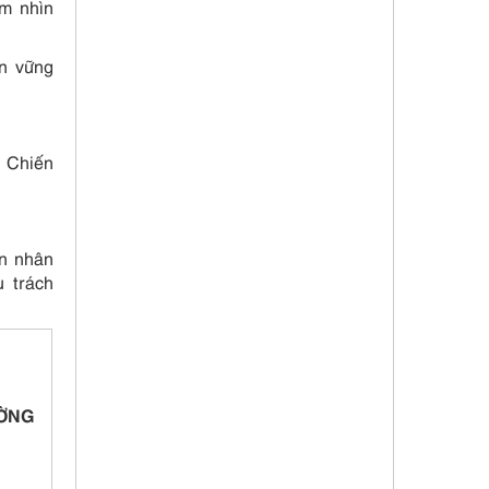
ầm nhìn
ền vững
n Chiến
an nhân
u trách
ƯỜNG