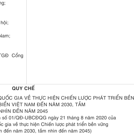
ng;
hội;
 Nam;
 TGĐ Cổng
QUY CHẾ
QUỐC GIA VỀ THỰC HIỆN CHIẾN LƯỢC PHÁT TRIỂN BỀ
BIỂN VIỆT NAM ĐẾN NĂM 2030, TẦM
NHÌN ĐẾN NĂM 2045
nh số 01/QĐ-UBCĐQG ngày 21 tháng 8 năm 2020 của
c gia về thực hiện Chiến lược phát triển bền vững
am đến năm 2030, tầm nhìn đến năm 2045)