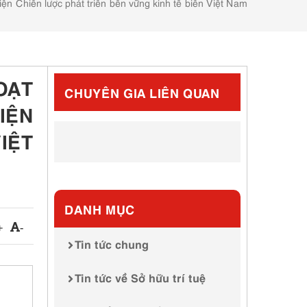
 Chiến lược phát triển bền vững kinh tế biển Việt Nam
OẠT
CHUYÊN GIA LIÊN QUAN
IỆN
IỆT
DANH MỤC
+
-
Tin tức chung
Tin tức về Sở hữu trí tuệ