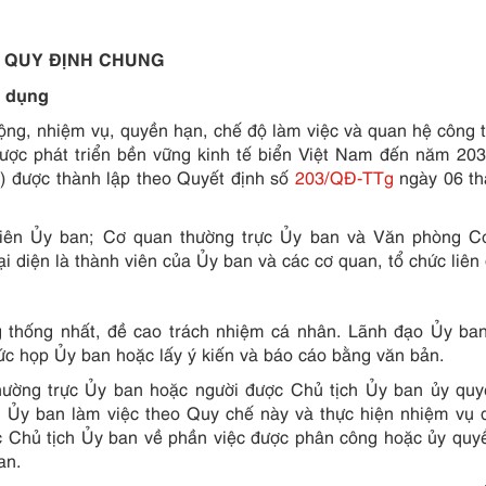
QUY ĐỊNH CHUNG
p dụng
ộng, nhiệm vụ, quyền hạn, chế độ làm việc và quan hệ công 
lược phát triển bền vững kinh tế biển Việt Nam đến năm 20
n) được thành lập theo Quyết định số
203/QĐ-TTg
ngày 06 th
viên Ủy ban; Cơ quan thường trực Ủy ban và Văn phòng C
ại diện là thành viên của Ủy ban và các cơ quan, tổ chức liên
g thống nhất, đề cao trách nhiệm cá nhân. Lãnh đạo Ủy ba
hức họp Ủy ban hoặc lấy ý kiến và báo cáo bằng văn bản.
hường trực Ủy ban hoặc người được Chủ tịch Ủy ban ủy quy
n Ủy ban làm việc theo Quy chế này và thực hiện nhiệm vụ
ớc Chủ tịch Ủy ban về phần việc được phân công hoặc ủy quy
an.