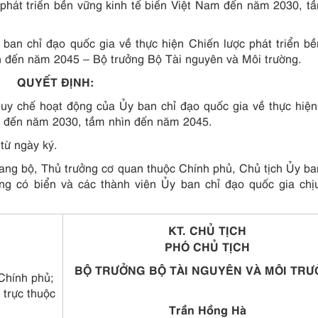
 phát triển bền vững kinh tế biển Việt Nam đến năm 2030, t
 ban chỉ đạo quốc gia về thực hiện Chiến lược phát triển b
n đến năm 2045 – Bộ trưởng Bộ Tài nguyên và Môi trường.
QUYẾT ĐỊNH:
y chế hoạt động của Ủy ban chỉ đạo quốc gia về thực hiệ
am đến năm 2030, tầm nhìn đến năm 2045.
 từ ngày ký.
ang bộ, Thủ trưởng cơ quan thuộc Chính phủ, Chủ tịch Ủy b
ng có biển và các thành viên Ủy ban chỉ đạo quốc gia chị
KT. CHỦ TỊCH
PHÓ CHỦ TỊCH
BỘ TRƯỞNG
BỘ TÀI NGUYÊN VÀ MÔI TR
Chính phủ;
trực thuộc
Trần Hồng Hà