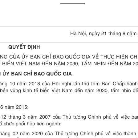
—————
Hà Nội, ngày 21 tháng 8 năm
QUYẾT ĐỊNH
NG CỦA ỦY BAN CHỈ ĐẠO QUỐC GIA VỀ THỰC HIỆN CH
 BIỂN VIỆT NAM ĐẾN NĂM 2030, TẦM NHÌN ĐẾN NĂM 20
H ỦY BAN CHỈ ĐẠO QUỐC GIA
áng 10 năm 2018 của Hội nghị lần thứ tám Ban Chấp hành
n bền vững kinh tế biển Việt Nam đến năm 2030, tầm nhìn 
 6 năm 2015;
12 tháng 3 năm 2007 của Thủ tướng Chính phủ về việc ba
ổ chức phối hợp liên ngành;
háng 02 năm 2020 của Thủ tướng Chính phủ về việc thành 