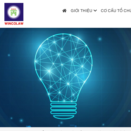
GIỚI THIỆU
CƠ CẤU TỔ CH
GIỚI THIỆU
CƠ CẤU TỔ CHỨC
DỊCH VỤ
HƯỚNG DẪN NỘP ĐƠN
TRA CỨU SỞ HỮU TRÍ TUỆ
TIN TỨC & VĂN BẢN PHÁP LUẬT
HỎI ĐÁP