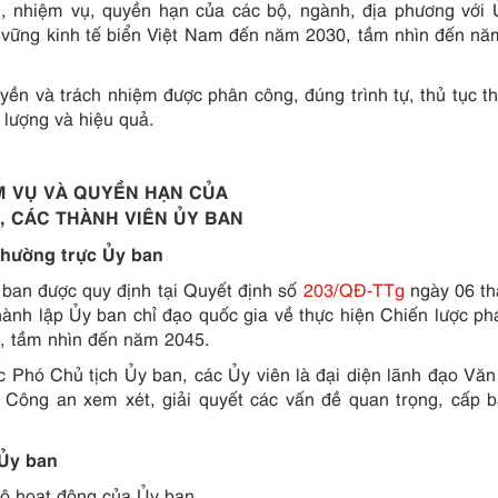
, nhiệm vụ, quyền hạn của các bộ, ngành, địa phương với
ền vững kinh tế biển Việt Nam đến năm 2030, tầm nhìn đến n
yền và trách nhiệm được phân công, đúng trình tự, thủ tục t
 lượng và hiệu quả.
M VỤ VÀ QUYỀN HẠN CỦA
, CÁC THÀNH VIÊN ỦY BAN
Thường trực Ủy ban
ban được quy định tại Quyết định số
203/QĐ-TTg
ngày 06 th
nh lập Ủy ban chỉ đạo quốc gia về thực hiện Chiến lược phá
, tầm nhìn đến năm 2045.
c Phó Chủ tịch Ủy ban, các Ủy viên là đại diện lãnh đạo Vă
 Công an xem xét, giải quyết các vấn đề quan trọng, cấp 
 Ủy ban
bộ hoạt động của Ủy ban.