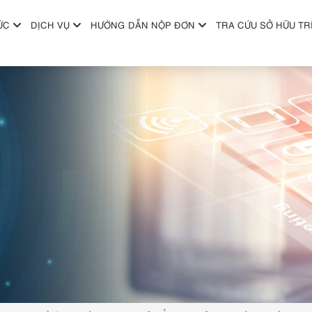
ỨC
DỊCH VỤ
HƯỚNG DẪN NỘP ĐƠN
TRA CỨU SỞ HỮU TR