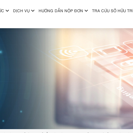
ỨC
DỊCH VỤ
HƯỚNG DẪN NỘP ĐƠN
TRA CỨU SỞ HỮU TR