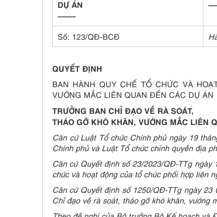
DỰ ÁN
—
——-
Số: 123/QĐ-BCĐ
Hà
QUYẾT ĐỊNH
BAN HÀNH QUY CHẾ TỔ CHỨC VÀ HOẠT
VƯỚNG MẮC LIÊN QUAN ĐẾN CÁC DỰ ÁN
TRƯỞNG BAN CHỈ ĐẠO VỀ RÀ SOÁT,
THÁO GỠ KHÓ KHĂN, VƯỚNG MẮC LIÊN 
Căn cứ Luật Tổ chức Chính phủ ngày 19 tháng
Chính phủ và Luật Tổ chức chính quyền địa p
Căn cứ Quyết định số 23/2023/QĐ-TTg ngày 18
chức và hoạt động của tổ chức phối hợp liên 
Căn cứ Quyết định số 1250/QĐ-TTg ngày 23 t
Chỉ đạo về rà soát, tháo gỡ khó khăn, vướng 
Theo đề nghị của Bộ trưởng Bộ Kế hoạch và Đ