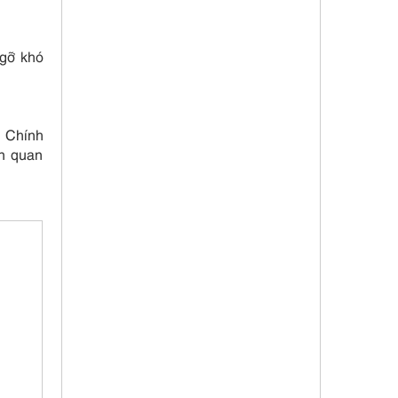
 gỡ khó
c Chính
ên quan