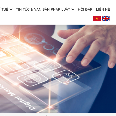
Í TUỆ
TIN TỨC & VĂN BẢN PHÁP LUẬT
HỎI ĐÁP
LIÊN HỆ
+
+
+
+
+
+