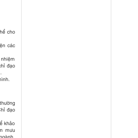
thể cho
iện các
o nhiệm
chỉ đạo
.
mình.
 thường
Chỉ đạo
để khảo
am mưu
 ngành,