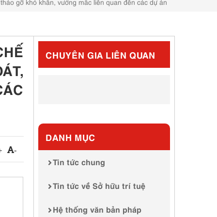
tháo gỡ khó khăn, vướng mắc liên quan đến các dự án
CHẾ
CHUYÊN GIA LIÊN QUAN
ÁT,
CÁC
DANH MỤC
+
-
Tin tức chung
Tin tức về Sở hữu trí tuệ
Hệ thống văn bản pháp