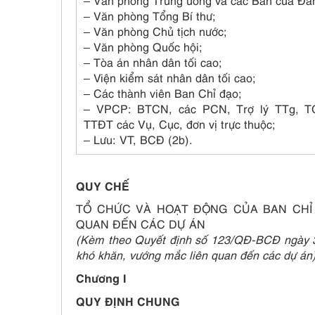
– Văn phòng Trung ương và các Ban của Đả
– Văn phòng Tổng Bí thư;
– Văn phòng Chủ tịch nước;
– Văn phòng Quốc hội;
– Tòa án nhân dân tối cao;
– Viện kiểm sát nhân dân tối cao;
– Các thành viên Ban Chỉ đạo;
– VPCP: BTCN, các PCN, Trợ lý TTg, 
TTĐT các Vụ, Cục, đơn vị trực thuộc;
– Lưu: VT, BCĐ (2b).
QUY CHẾ
TỔ CHỨC VÀ HOẠT ĐỘNG CỦA BAN CHỈ
QUAN ĐẾN CÁC DỰ ÁN
(Kèm theo Quyết định số 123/QĐ-BCĐ ngày 3
khó khăn, vướng mắc liên quan đến các dự án
Chương I
QUY ĐỊNH CHUNG