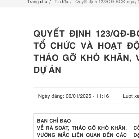
Trang chủ
Tin tức
Quyết định 123/QĐ-BCĐ ngày 30
LIÊN HỆ
QUYẾT ĐỊNH 123/QĐ-B
TỔ CHỨC VÀ HOẠT ĐỘ
THÁO GỠ KHÓ KHĂN, 
DỰ ÁN
Ngày đăng:
06/01/2025 - 11:16
Lượt x
BAN CHỈ ĐẠO
VỀ RÀ SOÁT, THÁO GỠ KHÓ KHĂN,
C
VƯỚNG MẮC LIÊN QUAN ĐẾN CÁC
Độ