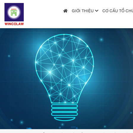
GIỚI THIỆU
CƠ CẤU TỔ CH
GIỚI THIỆU
CƠ CẤU TỔ CHỨC
DỊCH VỤ
HƯỚNG DẪN NỘP ĐƠN
TRA CỨU SỞ HỮU TRÍ TUỆ
TIN TỨC & VĂN BẢN PHÁP LUẬT
HỎI ĐÁP