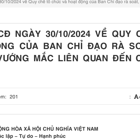
/10/2024 về Quy chế tổ chức và hoạt động của Ban Chỉ đạo rà soát, 
CĐ NGÀY 30/10/2024 VỀ QUY 
NG CỦA BAN CHỈ ĐẠO RÀ SO
VƯỚNG MẮC LIÊN QUAN ĐẾN 
em:
201
:
ỘNG HÒA XÃ HỘI CHỦ NGHĨA VIỆT NAM
c lập – Tự do – Hạnh phúc