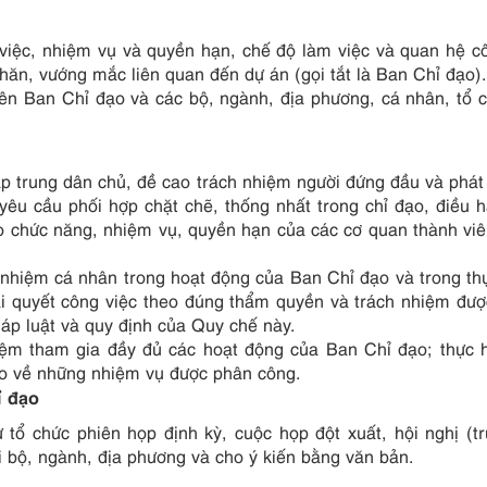
việc, nhiệm vụ và quyền hạn, chế độ làm việc và quan hệ c
hăn, vướng mắc liên quan đến dự án (gọi tắt là Ban Chỉ đạo).
iên Ban Chỉ đạo và các bộ, ngành, địa phương, cá nhân, tổ 
p trung dân chủ, đề cao trách nhiệm người đứng đầu và phát 
yêu cầu phối hợp chặt chẽ, thống nhất trong chỉ đạo, điều 
heo chức năng, nhiệm vụ, quyền hạn của các cơ quan thành vi
 nhiệm cá nhân trong hoạt động của Ban Chỉ đạo và trong th
i quyết công việc theo đúng thẩm quyền và trách nhiệm đượ
háp luật và quy định của Quy chế này.
iệm tham gia đầy đủ các hoạt động của Ban Chỉ đạo; thực 
ạo về những nhiệm vụ được phân công.
ỉ đạo
tổ chức phiên họp định kỳ, cuộc họp đột xuất, hội nghị (tr
ại bộ, ngành, địa phương và cho ý kiến bằng văn bản.