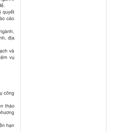
đề.
ị quyết
báo cáo
 ngành,
nh, địa
oạch và
hiệm vụ
vụ công
ện tháo
 phương
yền hạn