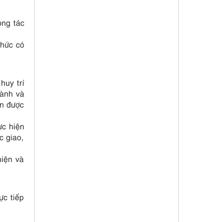
ông tác
chức có
huy trí
hành và
ên được
ực hiện
c giao,
hiện và
ực tiếp