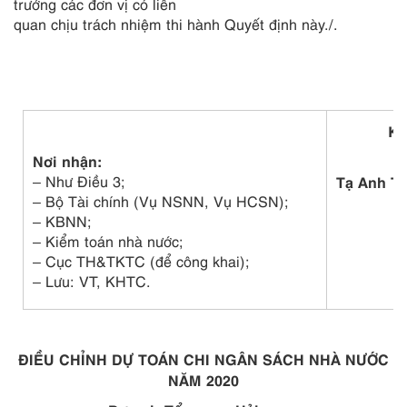
trưởng các đơn vị có liên
quan chịu trách nhiệm thi hành Quyết định này./.
KT
T
Nơi nhận:
– Như Điều 3;
Tạ Anh T
– Bộ Tài chính (Vụ NSNN, Vụ HCSN);
– KBNN;
– Kiểm toán nhà nước;
– Cục TH&TKTC (để công khai);
– Lưu: VT, KHTC.
ĐIỀU CHỈNH DỰ TOÁN CHI NGÂN SÁCH NHÀ NƯỚC
NĂM 2020