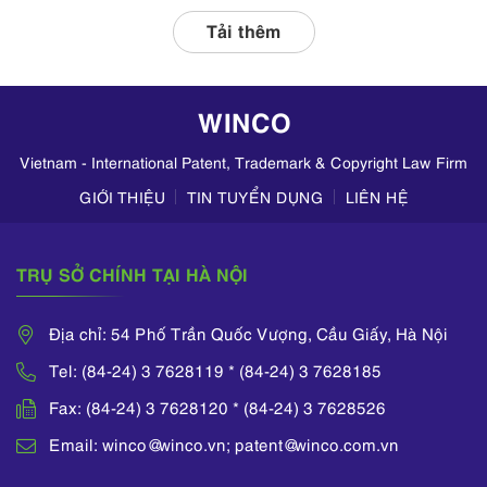
liên quan, tập
Tải thêm
trung kiểm tra
hoạt động kinh
doanh mỹ phẩm
WINCO
trên TikTok,
Zalo,...
Vietnam - International Patent, Trademark & Copyright Law Firm
GIỚI THIỆU
TIN TUYỂN DỤNG
LIÊN HỆ
TRỤ SỞ CHÍNH TẠI HÀ NỘI
Địa chỉ: 54 Phố Trần Quốc Vượng, Cầu Giấy, Hà Nội
Tel: (84-24) 3 7628119 * (84-24) 3 7628185
Fax: (84-24) 3 7628120 * (84-24) 3 7628526
Email: winco@winco.vn; patent@winco.com.vn