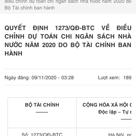
điều chỉnh dự toán chi ngân sách nhà nước năm 2020 do
Bộ Tài chính ban hành
QUYẾT ĐỊNH 1273/QĐ-BTC VỀ ĐIỀU
CHỈNH DỰ TOÁN CHI NGÂN SÁCH NHÀ
NƯỚC NĂM 2020 DO BỘ TÀI CHÍNH BAN
HÀNH
Ngày đăng:
09/11/2020 - 03:28
Lượt xem:
189
BỘ TÀI CHÍNH
CỘNG HÒA XÃ HỘI CH
——–
Độc lập – Tự d
———
Số: 1273/QĐ-BTC
Hà Nội, ngà