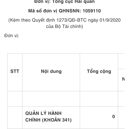
Đơn vị: Tổng cục Hải quan
Mã số đơn vị QHNSNN: 1059110
(Kèm theo Quyết định 1273/QĐ-BTC ngày 01/9/2020
của Bộ Tài chính)
Đơn vị:
STT
Nội dung
Tổng cộng
Ng
QUẢN LÝ HÀNH
0
CHÍNH (KHOẢN 341)