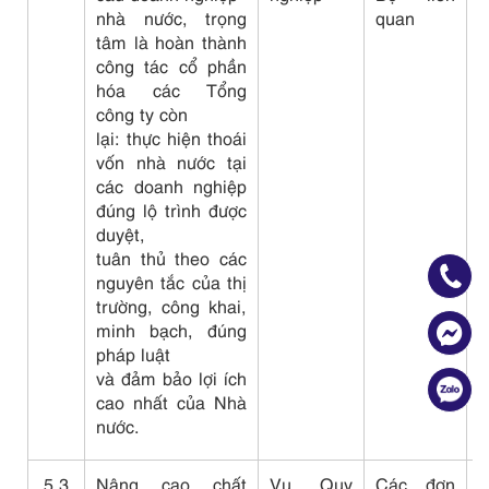
nhà nước, trọng
quan
tâm là hoàn thành
công tác cổ phần
hóa các Tổng
công ty còn
lại: thực hiện thoái
vốn nhà nước tại
các doanh nghiệp
đúng lộ trình được
duyệt,
tuân thủ theo các
nguyên tắc của thị
trường, công khai,
minh bạch, đúng
pháp luật
và đảm bảo lợi ích
cao nhất của Nhà
nước.
5.3
Nâng cao chất
Vụ Quy
Các đơn
C