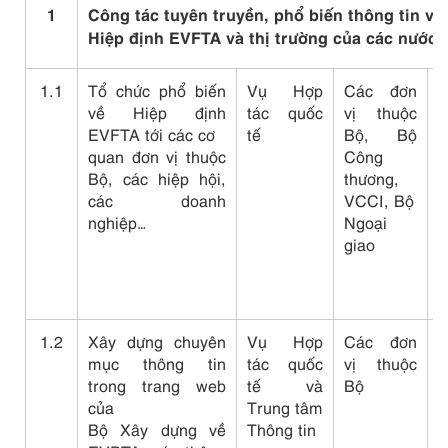
1
Công tác tuyên truyền, phổ biến thông tin về
Hiệp định EVFTA và thị trường của các nước 
1.1
Tổ chức phổ biến
Vụ Hợp
Các đơn
C
về Hiệp định
tác quốc
vị thuộc
h
EVFTA tới các cơ
tế
Bộ, Bộ
t
quan đơn vị thuộc
Công
k
Bộ, các hiệp hội,
thương,
đ
các doanh
VCCI, Bộ
t
nghiệp…
Ngoại
t
giao
t
k
v
1.2
Xây dựng chuyên
Vụ Hợp
Các đơn
T
mục thông tin
tác quốc
vị thuộc
t
trong trang web
tế và
Bộ
t
của
Trung tâm
đ
Bộ Xây dựng về
Thông tin
c