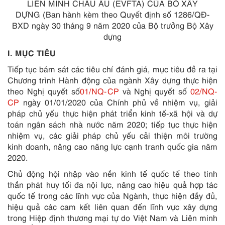
LIÊN MINH CHÂU ÂU (EVFTA) CỦA BÔ XÂY
DỰNG
(Ban hành kèm theo Quyết định số 1286/QĐ-
BXD ngày 30 tháng 9 năm 2020 của Bộ trưởng Bộ Xây
dựng
I. MỤC TIÊU
Tiếp tục bám sát các tiêu chí đánh giá, mục tiêu đề ra tại
Chương trình Hành động của ngành Xây dựng thực hiện
theo Nghị quyết số
01/NQ-CP
và Nghị quyết số
02/NQ-
CP
ngày 01/01/2020 của Chính phủ về nhiệm vụ, giải
pháp chủ yếu thực hiện phát triển kinh tế-xã hội và dự
toán ngân sách nhà nước năm 2020; tiếp tục thực hiện
nhiệm vụ, các giải pháp chủ yếu cải thiện môi trường
kinh doanh, nâng cao năng lực cạnh tranh quốc gia năm
2020.
Chủ động hội nhập vào nền kinh tế quốc tế theo tinh
thần phát huy tối đa nội lực, nâng cao hiệu quả hợp tác
quốc tế trong các lĩnh vực của Ngành, thực hiện đầy đủ,
hiệu quả các cam kết liên quan đến lĩnh vực xây dựng
trong Hiệp định thương mại tự do Việt Nam và Liên minh