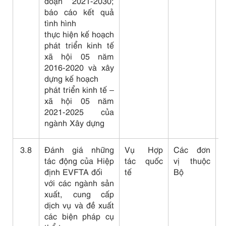
đoạn 2021-2030;
C
báo cáo kết quả
l
tình hình
thực hiện kế hoạch
phát triển kinh tế
xã hội 05 năm
2016-2020 và xây
dựng kế hoạch
phát triển kinh tế –
xã hội 05 năm
2021-2025 của
ngành Xây dựng
3.8
Đánh giá những
Vụ Hợp
Các đơn
tác động của Hiệp
tác quốc
vị thuộc
c
định EVFTA đối
tế
Bộ
với các ngành sản
xuất, cung cấp
dịch vụ và đề xuất
các biện pháp cụ