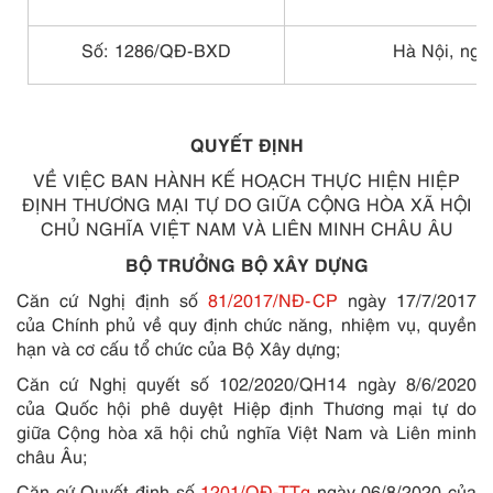
Số:
1286
/Q
Đ
-BXD
Hà Nội, ngà
QUYẾT ĐỊNH
VỀ VIỆC BAN HÀNH KẾ HOẠCH THỰC HIỆN HIỆP
ĐỊNH THƯƠNG MẠI TỰ DO GIỮA CỘNG HÒA XÃ HỘI
CHỦ NGHĨA VIỆT NAM VÀ LIÊN MINH CHÂU ÂU
BỘ TRƯỞNG BỘ XÂY DỰNG
Căn cứ Nghị định số
81/2017/NĐ-CP
ngày 17/7/2017
của Chính phủ về quy định chức năng, nhiệm vụ, quyền
hạn và cơ cấu tổ chức của Bộ Xây dựng;
Căn cứ Nghị quyết số 102/2020/QH14 ngày 8/6/2020
của Quốc hội phê duyệt Hiệp định Thương mại tự do
giữa Cộng hòa xã hội chủ nghĩa Việt Nam và Liên minh
châu Âu;
Căn cứ Quyết định số
1201/QĐ-TTg
ngày 06/8/2020 của