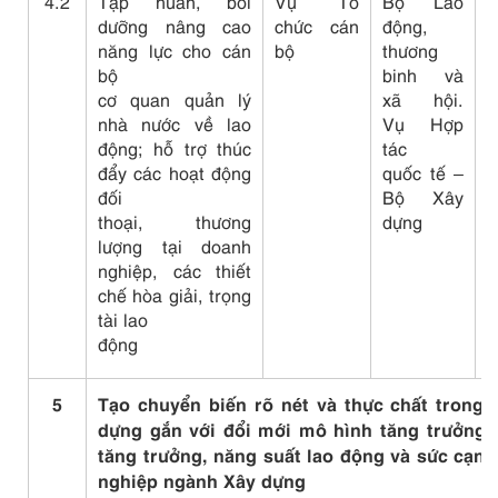
4.2
Tập huấn, bồi
Vụ Tổ
Bộ Lao
C
dưỡng nâng cao
chức cán
động,
l
năng lực cho cán
bộ
thương
h
bộ
binh và
cơ quan quản lý
xã hội.
nhà nước về lao
Vụ Hợp
động; hỗ trợ thúc
tác
đẩy các hoạt động
quốc tế –
đối
Bộ Xây
thoại, thương
dựng
lượng tại doanh
nghiệp, các thiết
chế hòa giải, trọng
tài lao
động
5
Tạo chuyển biến rõ nét và thực chất trong 
dựng gắn với đổi mới mô hình tăng trưởng,
tăng trưởng, năng suất lao động và sức cạnh
nghiệp ngành Xây dựng