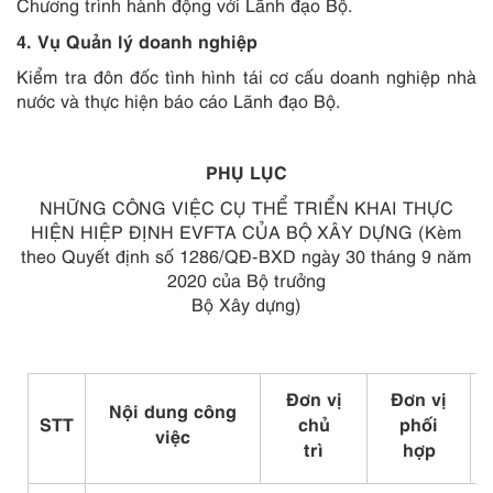
Chương trình hành động với Lãnh đạo Bộ.
4. Vụ Quản lý doanh nghiệp
Kiểm tra đôn đốc tình hình tái cơ cấu doanh nghiệp nhà
nước và thực hiện báo cáo Lãnh đạo Bộ.
PHỤ LỤC
NHỮNG CÔNG VIỆC CỤ THỂ TRIỂN KHAI THỰC
HIỆN HIỆP ĐỊNH EVFTA CỦA BỘ XÂY DỰNG
(Kèm
theo Quyết định số 1286/QĐ-BXD ngày 30 tháng 9 năm
2020 của Bộ trưởng
Bộ Xây dựng)
Đ
ơn
vị
Đ
ơn
vị
Nội dung công
STT
ch
ủ
ph
ố
i
việc
trì
h
ợ
p