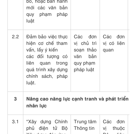
bỏ, hoặc ban hành
T
mới các văn bản
t
quy phạm pháp
C
luật
p
2.2
Đảm bảo việc thực
Các đơn
Các đơn
C
hiện cơ chế tham
vị chủ trì
vị có liên
v
vấn, lấy ý kiến
soạn thảo
quan
b
các đối tượng có
văn bản
c
liên quan trong
quy phạm
s
quá trình xây dựng
pháp luật
p
chính sách, pháp
l
luật.
3
Nâng cao năng lực cạnh tranh và phát triển 
nhân lực
3.1
“Xây dựng Chính
Trung
tâ
m
Các đơn
C
phủ điện tử Bộ
Thông tin
vị thuộc
t