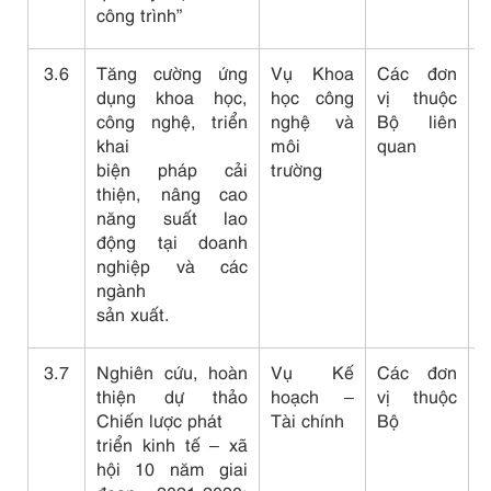
công trình”
3.6
Tăng cường ứng
Vụ Khoa
Các đơn
C
dụng khoa học,
học công
vị thuộc
b
công nghệ, triển
nghệ và
Bộ liên
c
khai
môi
quan
biện pháp cải
trường
thiện, nâng cao
năng suất lao
động tại doanh
nghiệp và các
ngành
sản xuất.
3.7
Nghiên cứu, hoàn
Vụ Kế
Các đơn
C
thiện dự thảo
hoạch –
vị thuộc
b
Chiến lược phát
Tài chính
Bộ
c
triển kinh tế – xã
d
hội 10 năm giai
t