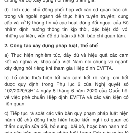
d) Tích cực, chủ động phối hợp với các cơ quan báo chí
trong và ngoài ngành để thực hiện tuyên truyền; cung
cấp và xử lý thông tin về các hoạt động đối ngoại của Bộ
nhằm định hướng thông tin kịp thời, đặc biệt đối với
những sự kiện, vấn đề dư luận xã hội, báo chí quan tâm.
2. Công tác xây dựng pháp luật, thể chế
a) Thực hiện nghiêm túc, đầy đủ và hiệu quả các cam
kết và nghĩa vụ khác của Việt Nam nói chung và ngành
xây dựng nói riêng khi tham gia Hiệp định EVFTA.
b) Tổ chức thực hiện tốt các cam kết rõ ràng, chi tiết
được quy định trong Phụ lục 2 của Nghị quyết số
102/2020/QH14 ngày 8 tháng 6 năm 2020 của Quốc hội
về việc phê chuẩn Hiệp định EVFTA và các văn kiện có
liên quan.
c) Tiếp tục rà soát các văn bản quy phạm pháp luật hiện
hành để chủ động thực hiện hoặc kiến nghị cơ quan có
thẩm quyền sửa đổi, bổ sung, bãi bỏ, hoặc ban hành mới
các văn bản quy phạm pháp luật trong lĩnh vực quản lý