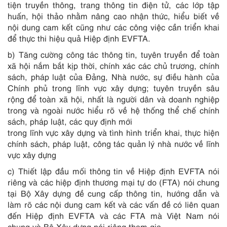
tiện truyền thông, trang thông tin điện tử, các lớp tập
huấn, hội thảo nhằm nâng cao nhận thức, hiểu biết về
nội dung cam kết cũng như các công việc cần triển khai
để thực thi hiệu quả Hiệp định EVFTA.
b) Tăng cường công tác thông tin, tuyên truyền để toàn
xã hội nắm bắt kịp thời, chính xác các chủ trương, chính
sách, pháp luật của Đảng, Nhà nước, sự điều hành của
Chính phủ trong lĩnh vực xây dựng; tuyên truyền sâu
rộng để toàn xã hội, nhất là người dân và doanh nghiệp
trong và ngoài nước hiểu rõ về hệ thống thể chế chính
sách, pháp luật, các quy định mới
trong lĩnh vực xây dựng và tình hình triển khai, thực hiện
chính sách, pháp luật, công tác quản lý nhà nước về lĩnh
vực xây dựng
c) Thiết lập đầu mối thông tin về Hiệp định EVFTA nói
riêng và các hiệp định thương mại tự do (FTA) nói chung
tại Bộ Xây dựng đề cung cấp thông tin, hướng dẫn và
làm rõ các nội dung cam kết và các vấn đề có liên quan
đến Hiệp định EVFTA và các FTA mà Việt Nam nói
chung và Bộ Xây dựng nói riêng tham gia.