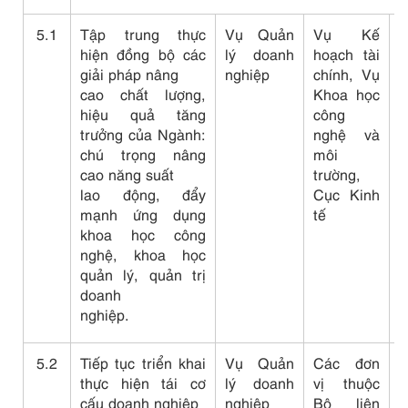
5.1
Tập trung thực
Vụ Quản
Vụ Kế
C
hiện đồng bộ các
lý doanh
hoạch tài
b
giải pháp nâng
nghiệp
chính, Vụ
c
cao chất lượng,
Khoa học
hiệu quả tăng
công
trưởng của Ngành:
nghệ và
chú trọng nâng
môi
cao năng suất
trường,
lao động, đẩy
Cục Kinh
mạnh ứng dụng
tế
khoa học công
nghệ, khoa học
quản lý, quản trị
doanh
nghiệp.
5.2
Tiếp tục triển khai
Vụ Quản
Các đơn
C
thực hiện tái cơ
lý doanh
vị thuộc
b
cấu doanh nghiệp
nghiệp
Bộ liên
c