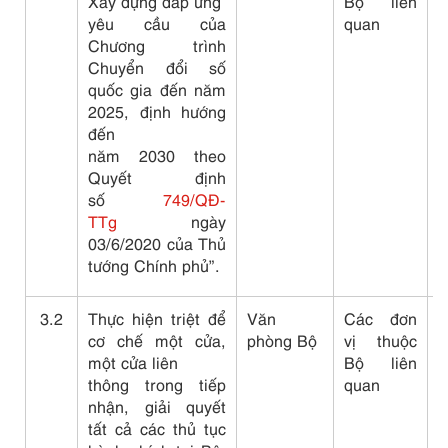
Xây dựng đáp ứng
Bộ liên
t
yêu cầu của
quan
d
Chương trình
c
Chuyển đổi số
B
quốc gia đến năm
X
2025, định hướng
d
đến
năm 2030 theo
Quyết định
số
749/QĐ-
TTg
ngày
03/6/2020 của Thủ
tướng Chính phủ”.
3.2
Thực hiện triệt để
Văn
Các đơn
cơ chế một cửa,
phòng Bộ
vị thuộc
một cửa liên
Bộ liên
thông trong tiếp
quan
nhận, giải quyết
tất cả các thủ tục