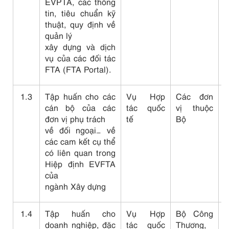
EVPTA, các thông
X
tin, tiêu chuẩn kỹ
d
thuật, quy định về
v
quản lý
xây dựng và dịch
vụ của các đối tác
FTA (FTA Portal).
1.3
Tập huấn cho các
Vụ Hợp
Các đơn
C
cán bộ của các
tác quốc
vị thuộc
h
đơn vị phụ trách
tế
Bộ
t
về đối ngoại… về
k
các cam kết cụ thể
t
có liên quan trong
h
Hiệp định EVFTA
của
ngành Xây dựng
1.4
Tập huấn cho
Vụ Hợp
Bộ Công
C
doanh nghiệp, đặc
tác quốc
Thương,
h