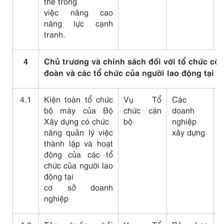
thể trong
việc nâng cao
năng lực cạnh
tranh.
4
Chủ trương và chính sách đối với tổ chức cô
đoàn và các tổ chức của người lao động tại 
4.1
Kiện toàn tổ chức
Vụ Tổ
Các
C
bộ máy của Bộ
chức cán
doanh
q
Xây dựng có chức
bộ
nghiệp
đ
năng quản lý việc
xây dựng
q
thành lập và hoạt
c
động của các tổ
chức của người lao
động tại
cơ sở doanh
nghiệp