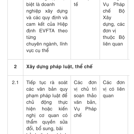
biệt là doanh
tế
Vụ Pháp
t
nghiệp xây dựng
chế Bộ
k
và các quy định và
Xây
đ
cam kết của Hiệp
dựng, các
t
định EVFTA theo
đơn vị
từng
thuộc Bộ
chuyên ngành, lĩnh
liên quan
vực cụ thể
2
Xây dựng pháp luật, thể chế
2.1
Tiếp tục rà soát
Các đơn
Các đơn
N
các văn bản quy
vị chủ trì
vị có liên
đ
phạm pháp luật để
soạn thảo
quan
c
chủ động thực
văn bản,
C
hiện hoặc kiến
Vụ Pháp
p
nghị cơ quan có
chế
Q
thẩm quyền sửa
đ
đổi, bổ sung, bãi
c