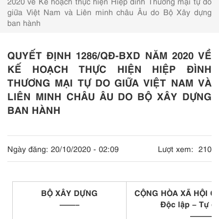
2020 về Kế hoạch thực hiện Hiệp đình Thương mại tự do
giữa Việt Nam và Liên minh châu Âu do Bộ Xây dựng
ban hành
QUYẾT ĐỊNH 1286/QĐ-BXD NĂM 2020 VỀ
KẾ HOẠCH THỰC HIỆN HIỆP ĐÌNH
THƯƠNG MẠI TỰ DO GIỮA VIỆT NAM VÀ
LIÊN MINH CHÂU ÂU DO BỘ XÂY DỰNG
BAN HÀNH
Ngày đăng:
20/10/2020 - 02:09
Lượt xem:
210
BỘ XÂY DỰNG
CỘNG HÒA XÃ HỘI C
——–
Độc lập – Tự d
———