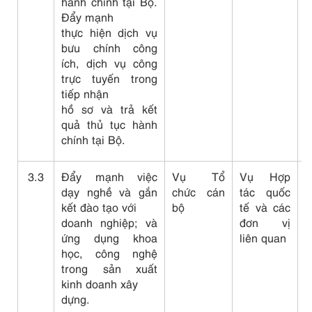
hành chính tại Bộ.
Đẩy mạnh
thực hiện dịch vụ
bưu chính công
ích, dịch vụ công
trực tuyến trong
tiếp nhận
hồ sơ và trả kết
quả thủ tục hành
chính tại Bộ.
3.3
Đẩy mạnh việc
Vụ Tổ
Vụ Hợp
C
dạy nghề và gắn
chức cán
tác quốc
k
kết đào tạo với
bộ
tế và các
d
doanh nghiệp; và
đơn vị
n
ứng dụng khoa
liên quan
t
học, công nghệ
h
trong sản xuất
kinh doanh xây
dựng.