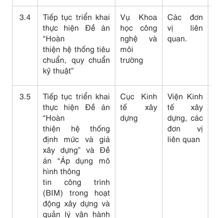
3.4
Tiếp tục triển khai
Vụ Khoa
Các đơn
Đ
thực hiện Đề án
học công
vị liên
C
“Hoàn
nghệ và
quan.
b
thiện hệ thống tiêu
môi
c
chuẩn, quy chuẩn
trường
kỹ thuật”
3.5
Tiếp tục triển khai
Cục Kinh
Viện Kinh
Đ
thực hiện Đề án
tế xây
tế xây
C
“Hoàn
dựng
dựng, các
b
thiện hệ thống
đơn vị
c
định mức và giá
liên quan
xây dựng” và Đề
án “Áp dụng mô
hình thông
tin công trình
(BIM) trong hoạt
động xây dựng và
quản lý vận hành