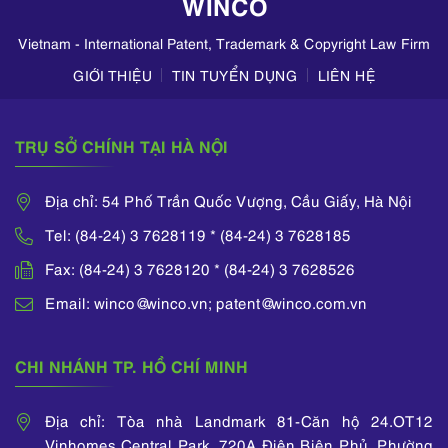
WINCO
trên TikTok,
Zalo,...
Vietnam - International Patent, Trademark & Copyright Law Firm
GIỚI THIỆU
TIN TUYỂN DỤNG
LIÊN HỆ
TRỤ SỞ CHÍNH TẠI HÀ NỘI
Địa chỉ: 54 Phố Trần Quốc Vượng, Cầu Giấy, Hà Nội
Tel: (84-24) 3 7628119 * (84-24) 3 7628185
Fax: (84-24) 3 7628120 * (84-24) 3 7628526
Email: winco@winco.vn; patent@winco.com.vn
CHI NHÁNH TP. HỒ CHÍ MINH
Địa chỉ: Tòa nhà Landmark 81-Căn hộ 24.OT12
Vinhomes Central Park, 720A Điện Biên Phủ, Phường