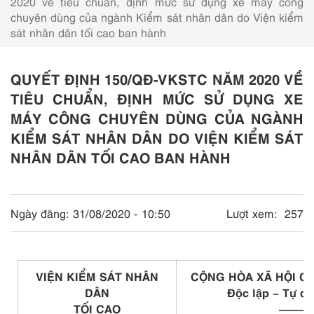
2020 về tiêu chuẩn, định mức sử dụng xe máy công
chuyên dùng của ngành Kiểm sát nhân dân do Viện kiểm
sát nhân dân tối cao ban hành
QUYẾT ĐỊNH 150/QĐ-VKSTC NĂM 2020 VỀ
TIÊU CHUẨN, ĐỊNH MỨC SỬ DỤNG XE
MÁY CÔNG CHUYÊN DÙNG CỦA NGÀNH
KIỂM SÁT NHÂN DÂN DO VIỆN KIỂM SÁT
NHÂN DÂN TỐI CAO BAN HÀNH
Ngày đăng:
31/08/2020 - 10:50
Lượt xem:
257
VIỆN KIỂM SÁT NHÂN
CỘNG HÒA XÃ HỘI CH
DÂN
Độc lập – Tự d
TỐI CAO
———