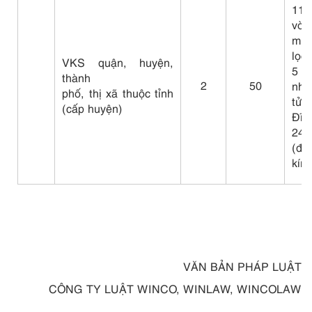
11,
vòn
máy 
lọc 
VKS quận, huyện,
5 c
thành
2
50
nhi
phố, thị xã thuộc tỉnh
tử 
(cấp huyện)
Đĩa
245
(đư
kín
VĂN BẢN PHÁP LUẬT
CÔNG TY LUẬT WINCO, WINLAW, WINCOLAW