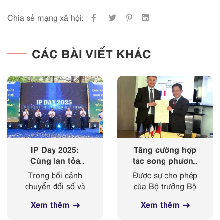
Chia sẻ mạng xã hội:
CÁC BÀI VIẾT KHÁC
IP Day 2025:
Tăng cường hợp
Cùng lan tỏa
tác song phương
‘nhịp điệu’ của
giữa Cục Sở hữu
Trong bối cảnh
Được sự cho phép
sở hữu trí tuệ
trí tuệ với Viện
chuyển đổi số và
của Bộ trưởng Bộ
trong kỷ nguyên
Sở hữu công
cách mạng công
Khoa học và
số
nghiệp Cộng
Xem thêm
Xem thêm
nghiệp 4.0 diễn ra
Công nghệ, từ
hoà Pháp
mạnh mẽ, sở hữu
ngày 03-