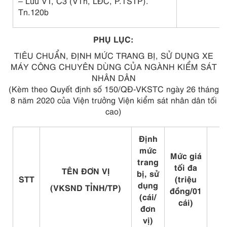
– Lưu VT, C3 (VTh, LĐC, P.TSTP).
Tn.120b
PHỤ LỤC:
TIÊU CHUẨN, ĐỊNH MỨC TRANG BỊ, SỬ DỤNG XE
MÁY CÔNG CHUYÊN DÙNG CỦA NGÀNH KIỂM SÁT
NHÂN DÂN
(Kèm theo Quyết định số 150/QĐ-VKSTC ngày 26 tháng
8 năm 2020 của Viện trưởng Viện kiểm sát nhân dân tối
cao)
Định
mức
Mức giá
trang
tối đa
TÊN ĐƠN VỊ
bị, sử
T
STT
(triệu
dụng
(VKSND TỈNH/TP)
đồng/01
(cái/
cái)
đơn
vị)