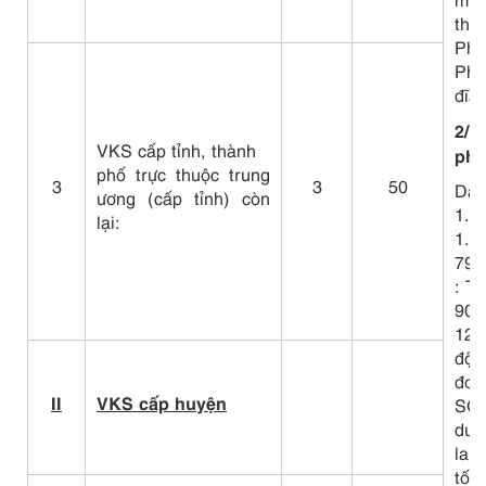
thố
Phu
Pha
đĩa
2/ 
VKS cấp tỉnh, thành
phi
phố trực thuộc trung
3
3
50
Dài
ương (cấp tỉnh) còn
1.
lại:
1.1
795
: Tr
90/
120
độn
đơn
II
VKS cấp huyện
SO
dun
lan
tối 