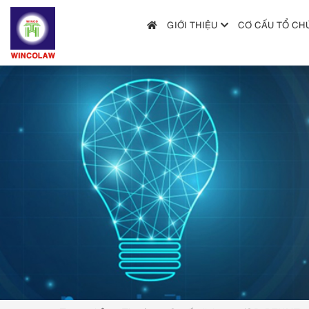
GIỚI THIỆU
CƠ CẤU TỔ CH
GIỚI THIỆU
CƠ CẤU TỔ CHỨC
DỊCH VỤ
HƯỚNG DẪN NỘP ĐƠN
TRA CỨU SỞ HỮU TRÍ TUỆ
TIN TỨC & VĂN BẢN PHÁP LUẬT
HỎI ĐÁP