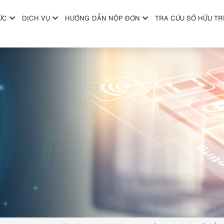
ỨC
DỊCH VỤ
HƯỚNG DẪN NỘP ĐƠN
TRA CỨU SỞ HỮU TR