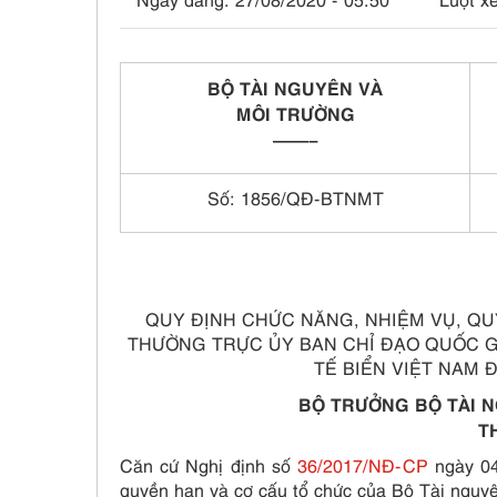
BỘ TÀI NGUYÊN VÀ
MÔI TRƯỜNG
——–
Số: 1856/QĐ-BTNMT
QUY ĐỊNH CHỨC NĂNG, NHIỆM VỤ, Q
THƯỜNG TRỰC ỦY BAN CHỈ ĐẠO QUỐC GI
TẾ BIỂN VIỆT NAM 
BỘ TRƯỞNG BỘ TÀI N
T
Căn cứ Nghị định số
36/2017/NĐ-CP
ngày 04
quyền hạn và cơ cấu tổ chức của Bộ Tài nguyê