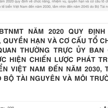
 2020 quy định về chức năng, nhiệm vụ, quyền hạn và cơ cấu tổ c
inh tế biển Việt Nam đến năm 2030, tầm nhìn đến năm 2045 do Bộ Tài 
-BTNMT NĂM 2020 QUY ĐỊNH
, QUYỀN HẠN VÀ CƠ CẤU TỔ C
QUAN THƯỜNG TRỰC ỦY BAN 
C HIỆN CHIẾN LƯỢC PHÁT TR
ỂN VIỆT NAM ĐẾN NĂM 2030, 
O BỘ TÀI NGUYÊN VÀ MÔI TRƯ
em:
220
: