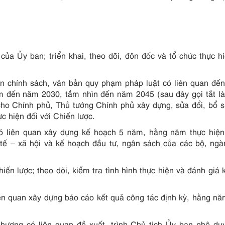
của Ủy ban; triển khai, theo dõi, đôn đốc và tổ chức thực h
n chính sách, văn bản quy phạm pháp luật có liên quan đế
Nam đến năm 2030, tầm nhìn đến năm 2045 (sau đây gọi tắt l
ho Chính phủ, Thủ tướng Chính phủ xây dựng, sửa đổi, bổ 
ực hiện đối với Chiến lược.
có liên quan xây dựng kế hoạch 5 năm, hằng năm thực hiệ
 tế – xã hội và kế hoạch đầu tư, ngân sách của các bộ, ngà
iến lược; theo dõi, kiểm tra tình hình thực hiện và đánh giá 
liên quan xây dựng báo cáo kết quả công tác định kỳ, hằng n
 phương có liên quan đề xuất, trình Chủ tịch Ủy ban phê du