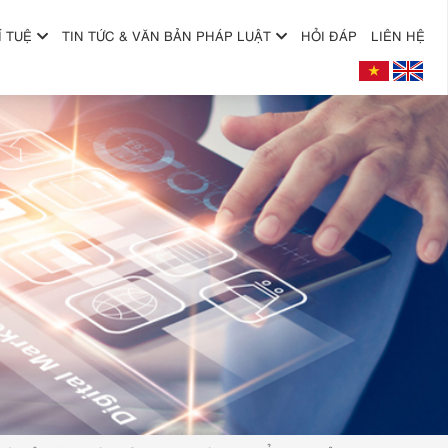
Í TUỆ
TIN TỨC & VĂN BẢN PHÁP LUẬT
HỎI ĐÁP
LIÊN HỆ
+
+
+
+
+
+