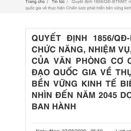
Trang chủ
Tin tức
Quyết định 1856/QĐ-BTNMT năm
LIÊN HỆ
quốc gia về thực hiện Chiến lược phát triển bền vững k
QUYẾT ĐỊNH 1856/QĐ
CHỨC NĂNG, NHIỆM VỤ
CỦA VĂN PHÒNG CƠ 
ĐẠO QUỐC GIA VỀ THỰ
BỀN VỮNG KINH TẾ BI
NHÌN ĐẾN NĂM 2045 D
BAN HÀNH
Ngày đăng:
27/08/2020 - 05:50
Lượt x