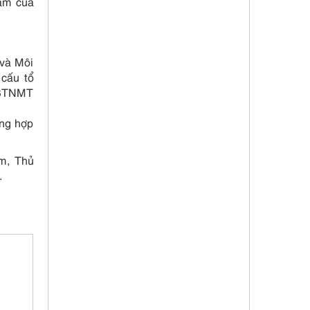
năm của
 và Môi
cấu tổ
Đ-BTNMT
ổng hợp
m, Thủ
.