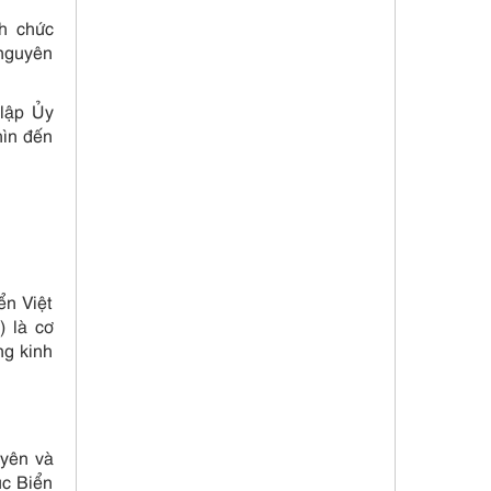
h chức
 nguyên
lập Ủy
hìn đến
ển Việt
 là cơ
ng kinh
uyên và
ục Biển