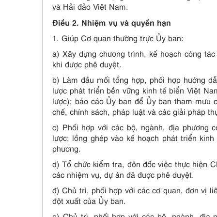
và Hải đảo Việt Nam.
Điều 2. Nhiệm vụ và quyền hạn
1. Giúp Cơ quan thường trực Ủy ban:
a) Xây dựng chương trình, kế hoạch công tác 
khi được phê duyệt.
b) Làm đầu mối tổng hợp, phối hợp hướng dẫ
lược phát triển bền vững kinh tế biển Việt 
lược); báo cáo Ủy ban để Ủy ban tham mưu c
chế, chính sách, pháp luật và các giải pháp th
c) Phối hợp với các bộ, ngành, địa phương 
lược; lồng ghép vào kế hoạch phát triển kinh
phương.
d) Tổ chức kiểm tra, đôn đốc việc thực hiện Ch
các nhiệm vụ, dự án đã được phê duyệt.
đ) Chủ trì, phối hợp với các cơ quan, đơn vị 
đột xuất của Ủy ban.
e) Chủ trì, phối hợp với các bộ, ngành, địa