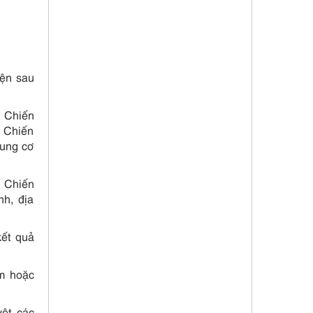
iện sau
n Chiến
à Chiến
sung cơ
n Chiến
nh, địa
kết quả
ăm hoặc
yệt các