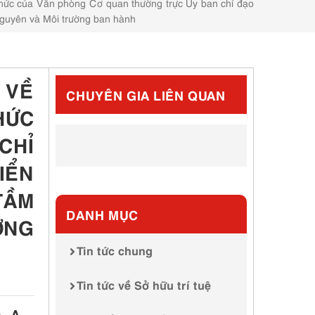
hức của Văn phòng Cơ quan thường trực Ủy ban chỉ đạo
nguyên và Môi trường ban hành
 VỀ
CHUYÊN GIA LIÊN QUAN
HỨC
CHỈ
IỂN
TẦM
DANH MỤC
ỜNG
Tin tức chung
Tin tức về Sở hữu trí tuệ
+