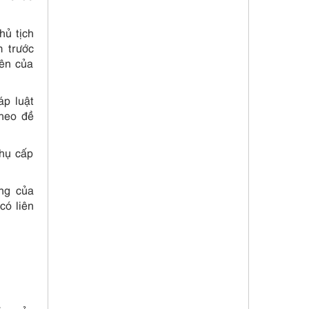
hủ tịch
m trước
iên của
p luật
heo đề
hụ cấp
ộng của
có liên