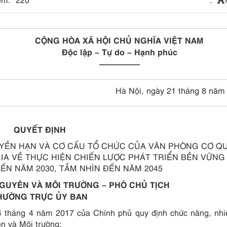
CỘNG HÒA XÃ HỘI CHỦ NGHĨA VIỆT NAM
Độc lập – Tự do – Hạnh phúc
—————
Hà Nội, ngày 21 tháng 8 năm
QUYẾT ĐỊNH
UYỀN HẠN VÀ CƠ CẤU TỔ CHỨC CỦA VĂN PHÒNG CƠ Q
A VỀ THỰC HIỆN CHIẾN LƯỢC PHÁT TRIỂN BỀN VỮNG
ĐẾN NĂM 2030, TẦM NHÌN ĐẾN NĂM 2045
GUYÊN VÀ MÔI TRƯỜNG – PHÓ CHỦ TỊCH
HƯỜNG TRỰC ỦY BAN
 tháng 4 năm 2017 của Chính phủ quy định chức năng, nhi
n và Môi trường;