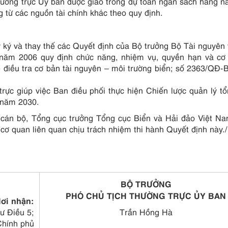
ường trực Ủy ban được giao trong dự toán ngân sách hằng 
 từ các nguồn tài chính khác theo quy định.
y ký và thay thế các Quyết định của Bộ trưởng Bộ Tài nguyên
ăm 2006 quy định chức năng, nhiệm vụ, quyền hạn và cơ 
 điều tra cơ bản tài nguyên – môi trường biển; số 2363/Q
rực giúp việc Ban điều phối thực hiện Chiến lược quản lý t
 năm 2030.
cán bộ, Tổng cục trưởng Tổng cục Biển và Hải đảo Việt Na
 cơ quan liên quan chịu trách nhiệm thi hành Quyết định này./
BỘ TRƯỞNG
PHÓ CHỦ TỊCH THƯỜNG TRỰC ỦY BAN
ơi nhận:
ư Điều 5;
Trần Hồng Hà
Chính phủ