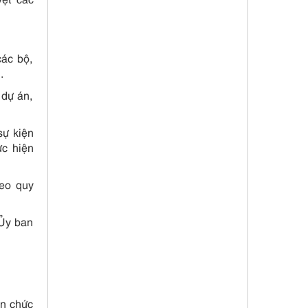
các bộ,
.
 dự án,
sự kiện
ực hiện
heo quy
 Ủy ban
ên chức