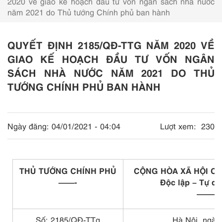
2020 về giao kế hoạch đầu tư vốn ngân sách nhà nước
năm 2021 do Thủ tướng Chính phủ ban hành
QUYẾT ĐỊNH 2185/QĐ-TTG NĂM 2020 VỀ
GIAO KẾ HOẠCH ĐẦU TƯ VỐN NGÂN
SÁCH NHÀ NƯỚC NĂM 2021 DO THỦ
TƯỚNG CHÍNH PHỦ BAN HÀNH
Ngày đăng:
04/01/2021 - 04:04
Lượt xem:
230
THỦ TƯỚNG CHÍNH PHỦ
CỘNG HÒA XÃ HỘI CH
——-
Độc lập – Tự d
———
Số: 2185/QĐ-TTg
Hà Nội, ngày