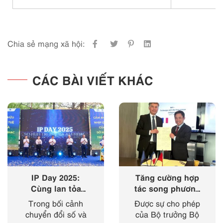
Chia sẻ mạng xã hội:
CÁC BÀI VIẾT KHÁC
IP Day 2025:
Tăng cường hợp
Cùng lan tỏa
tác song phương
‘nhịp điệu’ của
giữa Cục Sở hữu
Trong bối cảnh
Được sự cho phép
sở hữu trí tuệ
trí tuệ với Viện
chuyển đổi số và
của Bộ trưởng Bộ
trong kỷ nguyên
Sở hữu công