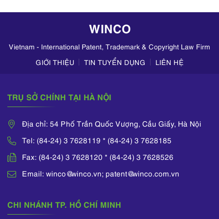
hoạt động kinh
doanh mỹ phẩm
WINCO
trên TikTok,
Zalo,...
Vietnam - International Patent, Trademark & Copyright Law Firm
GIỚI THIỆU
TIN TUYỂN DỤNG
LIÊN HỆ
TRỤ SỞ CHÍNH TẠI HÀ NỘI
Địa chỉ: 54 Phố Trần Quốc Vượng, Cầu Giấy, Hà Nội
Tel: (84-24) 3 7628119 * (84-24) 3 7628185
Fax: (84-24) 3 7628120 * (84-24) 3 7628526
Email: winco@winco.vn; patent@winco.com.vn
CHI NHÁNH TP. HỒ CHÍ MINH