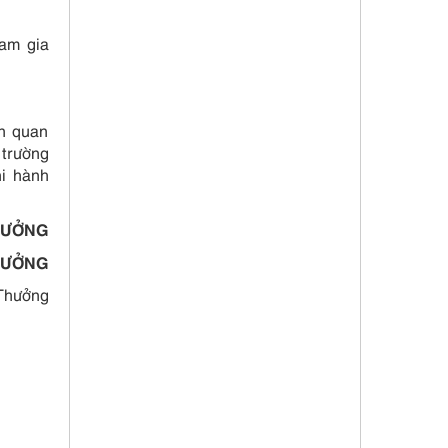
ham gia
n quan
 trường
hi hành
NG
RƯỞNG
ng