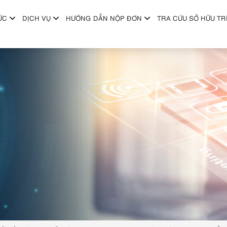
ỨC
DỊCH VỤ
HƯỚNG DẪN NỘP ĐƠN
TRA CỨU SỞ HỮU TR