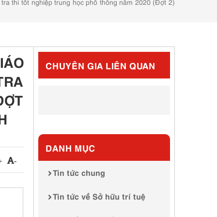
ra thi tốt nghiệp trung học phổ thông năm 2020 (Đợt 2)
IÁO
CHUYÊN GIA LIÊN QUAN
TRA
ĐỢT
H
DANH MỤC
+
-
Tin tức chung
Tin tức về Sở hữu trí tuệ