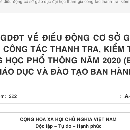
ều động cơ sở giáo dục đại học tham gia công tác thanh tra, kiểm t
BGDĐT VỀ ĐIỀU ĐỘNG CƠ SỞ G
A CÔNG TÁC THANH TRA, KIỂM 
G HỌC PHỔ THÔNG NĂM 2020 (
GIÁO DỤC VÀ ĐÀO TẠO BAN HÀN
em:
222
:
CỘNG HÒA XÃ HỘI CHỦ NGHĨA VIỆT NAM
Độc lập – Tự do – Hạnh phúc