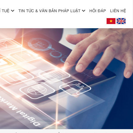
Í TUỆ
TIN TỨC & VĂN BẢN PHÁP LUẬT
HỎI ĐÁP
LIÊN HỆ
+
+
+
+
+
+