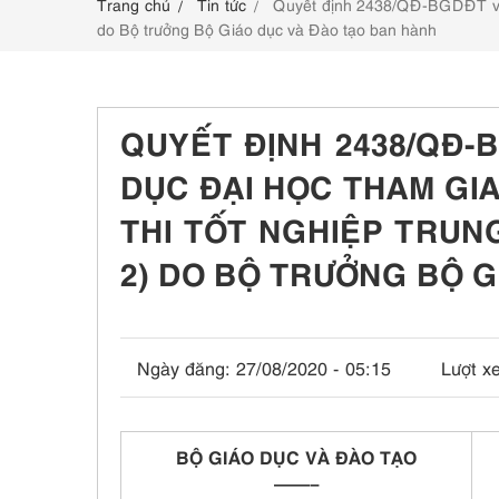
Trang chủ
Tin tức
Quyết định 2438/QĐ-BGDĐT về đi
LIÊN HỆ
do Bộ trưởng Bộ Giáo dục và Đào tạo ban hành
QUYẾT ĐỊNH 2438/QĐ-
DỤC ĐẠI HỌC THAM GI
THI TỐT NGHIỆP TRUN
2) DO BỘ TRƯỞNG BỘ 
Ngày đăng:
27/08/2020 - 05:15
Lượt x
BỘ GIÁO DỤC VÀ ĐÀO TẠO
——–