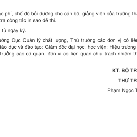
c phí, chế độ bồi dưỡng cho cán bộ, giảng viên của trường t
ra công tác in sao đề thi.
 từ ngày ký.
ởng Cục Quản lý chất lượng, Thủ trưởng các đơn vị có liê
áo dục và đào tạo; Giám đốc đại học, học viện; Hiệu trưởng
trưởng các cơ quan, đơn vị có liên quan chịu trách nhiệm t
KT. BỘ TRƯỞ
THỨ T
Phạm Ngọc Thưở