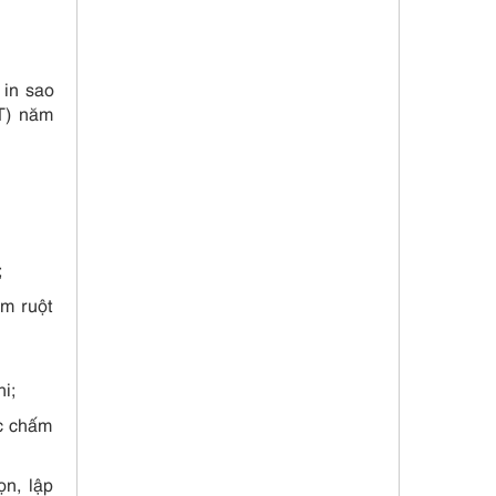
 in sao
PT) năm
;
em ruột
hi;
ác chấm
ọn, lập