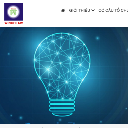
GIỚI THIỆU
CƠ CẤU TỔ CH
GIỚI THIỆU
CƠ CẤU TỔ CHỨC
DỊCH VỤ
HƯỚNG DẪN NỘP ĐƠN
TRA CỨU SỞ HỮU TRÍ TUỆ
TIN TỨC & VĂN BẢN PHÁP LUẬT
HỎI ĐÁP