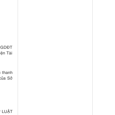
Bộ GDĐT
iện Tài
ụ thanh
 của Sở
 LUẬT