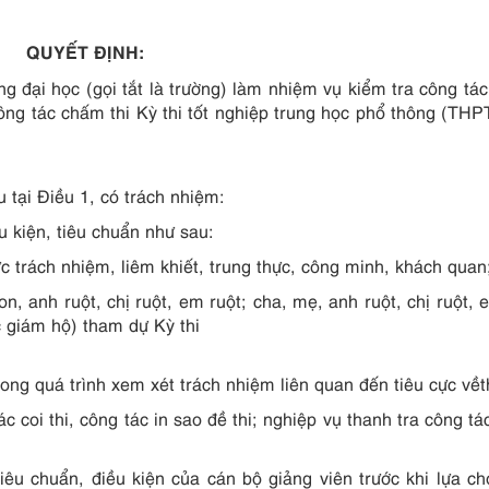
QUYẾT ĐỊNH:
ng đại học (gọi tắt là trường) làm nhiệm vụ kiểm tra công tác
a công tác chấm thi Kỳ thi tốt nghiệp trung học phổ thông (TH
 tại Điều 1, có trách nhiệm:
u kiện, tiêu chuẩn như sau:
ức trách nhiệm, liêm khiết, trung thực, công minh, khách quan
n, anh ruột, chị ruột, em ruột; cha, mẹ, anh ruột, chị ruột, 
 giám hộ) tham dự Kỳ thi
rong quá trình xem xét trách nhiệm liên quan đến tiêu cực vềt
c coi thi, công tác in sao đề thi; nghiệp vụ thanh tra công t
iêu chuẩn, điều kiện của cán bộ giảng viên trước khi lựa ch