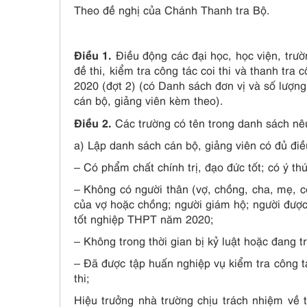
Theo đề nghị của Chánh Thanh tra Bộ.
Điều 1.
Điều động các đại học, học viện, trườ
đề thi, kiểm tra công tác coi thi và thanh tr
2020 (đợt 2) (có Danh sách đơn vị và số lượng
cán bộ, giảng viên kèm theo).
Điều 2.
Các trường có tên trong danh sách nêu
a) Lập danh sách cán bộ, giảng viên có đủ điề
– Có phẩm chất chính trị, đạo đức tốt; có ý th
– Không có người thân (vợ, chồng, cha, mẹ, co
của vợ hoặc chồng; người giám hộ; người được
tốt nghiệp THPT năm 2020;
– Không trong thời gian bị kỷ luật hoặc đang t
– Đã được tập huấn nghiệp vụ kiểm tra công tá
thi;
Hiệu trưởng nhà trường chịu trách nhiệm về t