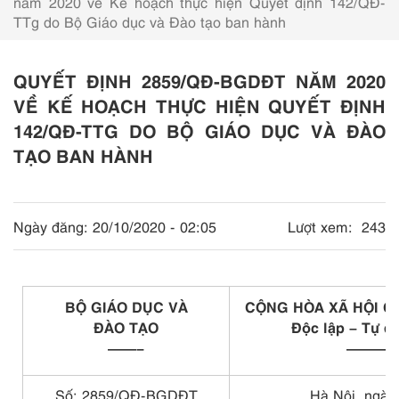
năm 2020 về Kế hoạch thực hiện Quyết định 142/QĐ-
TTg do Bộ Giáo dục và Đào tạo ban hành
QUYẾT ĐỊNH 2859/QĐ-BGDĐT NĂM 2020
VỀ KẾ HOẠCH THỰC HIỆN QUYẾT ĐỊNH
142/QĐ-TTG DO BỘ GIÁO DỤC VÀ ĐÀO
TẠO BAN HÀNH
Ngày đăng:
20/10/2020 - 02:05
Lượt xem:
243
BỘ GIÁO DỤC VÀ
CỘNG HÒA XÃ HỘI C
ĐÀO TẠO
Độc lập – Tự d
——–
———
Số:
2859
/Q
Đ
-BGDĐT
Hà Nội, ngày