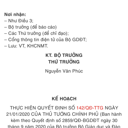
Nơi nhận:
– Như Điều 3;
– Bộ trưởng (để báo cáo)
– Các Thứ trưởng (để chỉ đạo);
– Cổng thông tin điện tử của Bộ GDĐT;
– Lưu: VT, KHCNMT.
KT. BỘ TRƯỞNG
THỨ TRƯỞNG
Nguyễn Văn Phúc
KẾ HOẠCH
THỰC HIỆN QUYẾT ĐỊNH SỐ
142/QĐ-TTG
NGÀY
21/01/2020 CỦA THỦ TƯỚNG CHÍNH PHỦ
(Ban hành
kèm theo Quyết định số 2859/QĐ-BGDĐT ngày 30
tháng 9 năm 2020 của Bộ trưởng Bộ Giáo dục và Đào