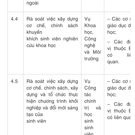
ngoài
4.4
Rà soát việc xây dựng
Vụ
– Các cơ sở
cơ chế, chính sách
Khoa
giáo dục đại
khuyến
học,
học;
khích sinh viên nghiên
Công
– Các đơn
cứu khoa học
nghệ
vị thuộc Bộ
và Môi
có liên
trường
quan.
4.5
Rà soát việc xây dựng
Vụ
– Các cơ sở
cơ chế, chính sách, xây
Công
giáo dục đại
dựng và tổ chức thực
tác
học;
hiện chương trình khởi
chính
– Các đơn
nghiệp và đổi mới sáng
trị và
vị thuộc Bộ
tạo của
học
có liên quan
sinh viên
sinh
sinh
viên