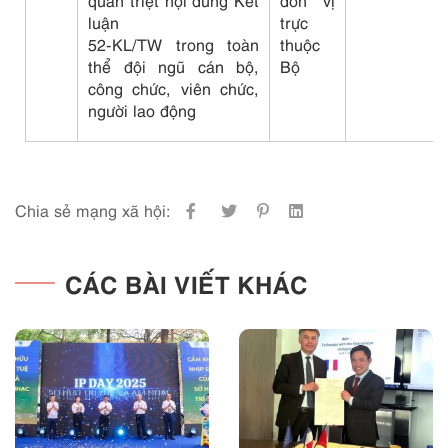
quán triệt nội dung Kết
đơn vị
luận
trực
52-KL/TW trong toàn
thuộc
thể đội ngũ cán bộ,
Bộ
công chức, viên chức,
người lao động
Chia sẻ mạng xã hội:
CÁC BÀI VIẾT KHÁC