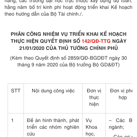
năng, các trường đại học trực thuộc xây dựng dự toán,
hằng năm bố trí kinh phí hoạt động triển khai Kế hoạch
theo hướng dẫn của Bộ Tài chính./.
PHÂN CÔNG NHIỆM VỤ TRIỂN KHAI KẾ HOẠCH
THỰC HIỆN QUYẾT ĐỊNH SỐ
142/QĐ-TTG
NGÀY
21/01/2020 CỦA THỦ TƯỚNG CHÍNH PHỦ
(Kèm theo Quyết định số 2859/QĐ-BGDĐT ngày 30
tháng 9 năm 2020 của Bộ trưởng Bộ GD&ĐT)
STT
Nội dung công việc
Đơn vị
Đơn vị phối
thực
h
ợ
p
hiện
1
Đề án hình thành, phát
Vụ
– Các Bộ,
triển các nhóm nghiên
Khoa
ngành;
cứu
học,
– Các cơ sở