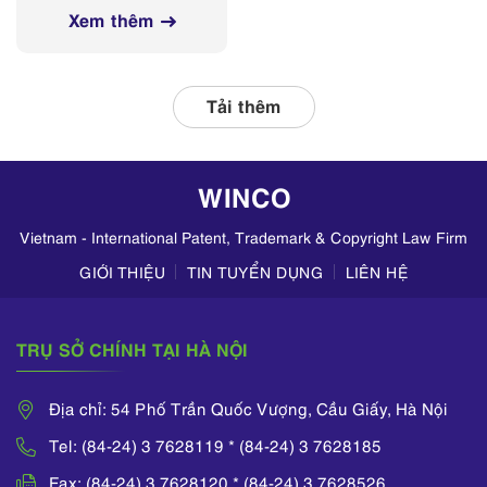
nghị Sở Y tế các
mạng xã hội
Xem thêm
tỉnh, thành phố
thường xuyên phối
hợp với các đơn vị
liên quan, tập
Tải thêm
trung kiểm tra
hoạt động kinh
doanh mỹ phẩm
WINCO
trên TikTok,
Zalo,...
Vietnam - International Patent, Trademark & Copyright Law Firm
GIỚI THIỆU
TIN TUYỂN DỤNG
LIÊN HỆ
TRỤ SỞ CHÍNH TẠI HÀ NỘI
Địa chỉ: 54 Phố Trần Quốc Vượng, Cầu Giấy, Hà Nội
Tel: (84-24) 3 7628119 * (84-24) 3 7628185
Fax: (84-24) 3 7628120 * (84-24) 3 7628526