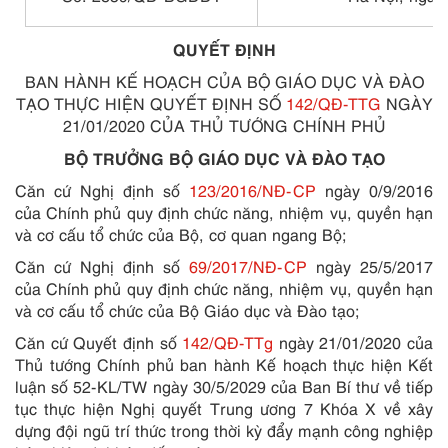
QUYẾT ĐỊNH
BAN HÀNH KẾ HOẠCH CỦA BỘ GIÁO DỤC VÀ ĐÀO
TẠO THỰC HIỆN QUYẾT ĐỊNH SỐ
142/QĐ-TTG
NGÀY
21/01/2020 CỦA THỦ TƯỚNG CHÍNH PHỦ
BỘ TRƯỞNG BỘ GIÁO DỤC VÀ ĐÀO TẠO
Căn cứ Nghị định số
123/2016/NĐ-CP
ngày 0/9/2016
của Chính phủ quy định chức năng, nhiệm vụ, quyền hạn
và cơ cấu tổ chức của Bộ, cơ quan ngang Bộ;
Căn cứ Nghị định số
69/2017/NĐ-CP
ngày 25/5/2017
của Chính phủ quy định chức năng, nhiệm vụ, quyền hạn
và cơ cấu tổ chức của Bộ Giáo dục và Đào tạo;
Căn cứ Quyết định số
142/QĐ-TTg
ngày 21/01/2020 của
Thủ tướng Chính phủ ban hành Kế hoạch thực hiện Kết
luận số 52-KL/TW ngày 30/5/2029 của Ban Bí thư về tiếp
tục thực hiện Nghị quyết Trung ương 7 Khóa X về xây
dựng đội ngũ trí thức trong thời kỳ đẩy mạnh công nghiệp