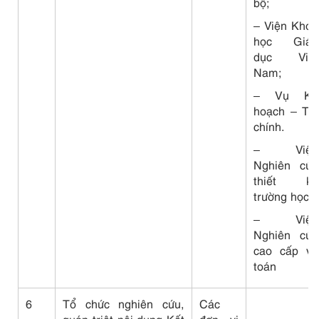
bộ;
– Viện Khoa
học Giáo
dục Việt
Nam;
– Vụ Kế
hoạch – Tài
chính.
– Viện
Nghiên cứu
thiết kế
trường học.
– Viện
Nghiên cứu
cao cấp về
toán
6
Tổ chức nghiên cứu,
Các