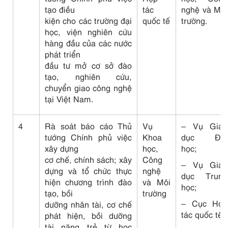
tạo điều
tác
nghệ và Môi
kiện cho các trường đại
quốc tế
trường.
học, viện nghiên cứu
hàng đầu của các nước
phát triển
đầu tư mở cơ sở đào
tạo, nghiên cứu,
chuyển giao công nghệ
tại Việt Nam.
4
Rà soát báo cáo Thủ
Vụ
– Vụ Giáo
tướng Chính phủ việc
Khoa
dục Đại
xây dựng
học,
học;
cơ chế, chính sách; xây
Công
– Vụ Giáo
dựng và tổ chức thực
nghệ
dục Trung
hiện chương trình đào
và Môi
học;
tạo, bồi
trường
– Cục Hợp
dưỡng nhân tài, cơ chế
tác quốc tế;
phát hiện, bồi dưỡng
tài năng trẻ từ học