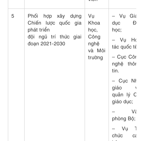
5
Phối hợp xây dựng
Vụ
– Vụ Giáo
Chiến lược quốc gia
Khoa
dục Đại
phát triển
học,
học;
đội ngũ trí thức giai
Công
– Vụ Hợp
đoạn 2021-2030
nghệ
tác quốc tế;
và Môi
– Cục Công
trường
nghệ thông
tin.
– Cục Nhà
giáo và
quản lý CB
giáo dục;
– Văn
phòng Bộ;
– Vụ Tổ
chức cán