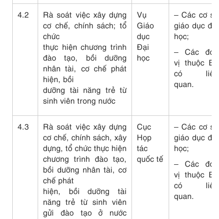
4.2
Rà soát việc xây dựng
Vụ
– Các cơ sở
cơ chế, chính sách; tổ
Giáo
giáo dục đại
chức
dục
học;
thực hiện chương trình
Đại
– Các đơn
đào tạo, bồi dưỡng
học
vị thuộc Bộ
nhân tài, cơ chế phát
có liên
hiện, bồi
quan.
dưỡng tài năng trẻ từ
sinh viên trong nước
4.3
Rà soát việc xây dựng
Cục
– Các cơ sở
cơ chế, chính sách, xây
Họp
giáo dục đại
dựng, tổ chức thực hiện
tác
học;
chương trình đào tạo,
quốc tế
– Các đơn
bồi dưỡng nhân tài, cơ
vị thuộc Bộ
chế phát
có liên
hiện, bồi dưỡng tài
quan.
năng trẻ từ sinh viên
gửi đào tạo ở nước