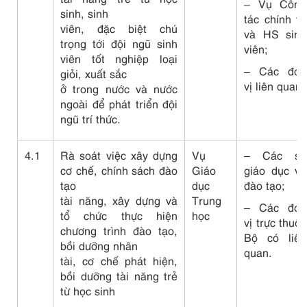
– Vụ Công
sinh, sinh
tác chính trị
viên, đặc biệt chú
và HS sinh
trọng tới đội ngũ sinh
viên;
viên tốt nghiệp loại
– Các đơn
giỏi, xuất sắc
vị liên quan.
ở trong nước và nước
ngoài để phát triển đội
ngũ trí thức.
4.1
Rà soát việc xây dựng
Vụ
– Các sở
cơ chế, chính sách đào
Giáo
giáo dục và
tạo
dục
đào tạo;
tài năng, xây dựng và
Trung
– Các đơn
tổ chức thực hiện
học
vị trực thuộc
chương trình đào tạo,
Bộ có liên
bồi dưỡng nhân
quan.
tài, cơ chế phát hiện,
bồi dưỡng tài năng trẻ
từ học sinh