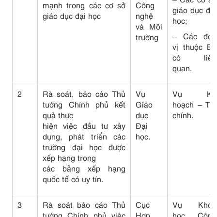
mạnh trong các cơ sở
Công
giáo dục đại
giáo dục đại học
nghệ
học;
và Môi
– Các đơn
trường
vị thuộc Bộ
có liên
quan.
2
Rà soát, báo cáo Thủ
Vụ
Vụ Kế
tướng Chính phủ kết
Giáo
hoạch – Tài
quả thực
dục
chính.
hiện việc đầu tư xây
Đại
dựng, phát triển các
học.
trường đại học được
xếp hạng trong
các bảng xếp hạng
quốc tế có uy tín.
3
Rà soát báo cáo Thủ
Cục
Vụ Khoa
tướng Chính phủ việc
Hợp
học, Công