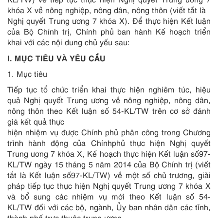
khóa X về nông nghiệp, nông dân, nông thôn (viết tắt là
Nghị quyết Trung ương 7 khóa X). Đ
ể
thực hiện Kết luận
của Bộ Chính trị, Chính phủ ban hành Kế hoạch triển
khai với các nội dung chủ yếu sau:
I. MỤC TIÊU VÀ YÊU CẦU
1. Mục tiêu
Tiếp tục tổ chức triển khai thực hiện nghiêm túc, hiệu
quả Nghị quyết Tr
u
ng ương về nông nghiệp, nông dân,
nông thôn theo Kết luận số 54-KL/TW trên cơ sở đánh
giá kết quả thực
hiện nhiệm vụ được Chính phủ phân công trong Chương
trình hành động của Chínhphủ thực hiện Nghị quyết
Trung ương 7 khóa X, Kế hoạch thực hiện Kết luận số97-
KL/TW ngày 15 tháng 5 năm 2014 của Bộ Chính trị (viết
tắt là Kết luận số97-KL/TW) về một số chủ trương, giải
pháp tiếp tục thực hiện Nghị quyết Trung ương 7 khóa X
và bổ sung các nhiệm vụ mới theo Kết luận s
ố
54-
KL/TW đối với các bộ, ngành, Ủy ban nhân dân các tỉnh,
thành phố trực thuộc trung ương.