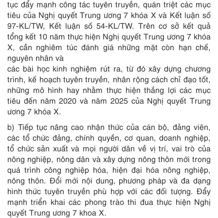
tục đẩy mạnh công tác tuyên truyền, quán triệt các mục
tiêu của Nghị quyết Trung ương 7 khóa X và Kết luận số
97-KL/TW, Kết luận s
ố
54-KL/TW. Trên cơ sở kết quả
tổng kết 10 năm thực hiện Nghị quyết Trung ương 7 khóa
X, cần nghiêm túc đánh giá những mặt còn hạn chế,
nguyên nhân và
các bài học kinh nghiệm rút ra, t
ừ
đó xây dựng chương
trình, kế hoạch tuyên truyền, nhân rộng cách chỉ đạo tốt,
những mô hình hay nhằm thực hiện thắng lợi các mục
tiêu đến năm 2020 và năm 2025 của Nghị quyết Trung
ương 7 khóa X.
b) Tiếp tục nâng cao nhận thức của cán bộ, đảng viên,
các tổ chức đảng, chính quyền, cơ quan, doanh nghiệp,
tổ chức sản xuất và mọi người dân về vị trí, vai trò của
n
ô
ng nghiệp, nông dân và xây dựng nông thôn mới trong
quá trình công nghiệp hóa, hiện đại hóa nông nghiệp,
nông thôn. Đổi mới nội dung, phương pháp và đa dạng
hình thức tuyên truyền phù hợp với các đối tượng. Đẩy
mạnh triển khai các phong trào thi đua thực hiện Nghị
quyết Trung ương 7 khoa X.