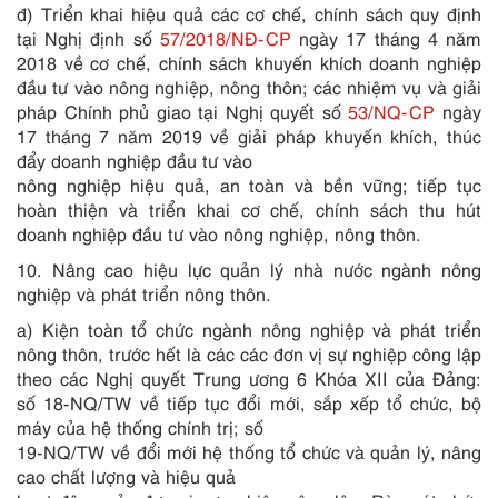
đ) Triển khai hiệu quả các cơ chế, chính sách quy định
tại Nghị định số
57/2018/NĐ-CP
ngày 17 tháng 4 năm
2018 về cơ chế, chính sách khuyến khích doanh nghiệp
đầu tư vào nông nghiệp, nông thôn; các nhiệm vụ và giải
pháp Chính phủ giao tại Nghị quyết số
53/NQ-CP
ngày
17 tháng 7 năm 2019 về giải pháp khuyến khích, thúc
đẩy doanh nghiệp đầu tư vào
nông nghiệp hiệu quả, an toàn và b
ề
n vững; ti
ế
p tục
hoàn thiện và tri
ể
n khai cơ ch
ế
, chính sách thu hút
doanh nghiệp đầu tư vào nông nghiệp, nông thôn.
10. Nâng cao hiệu lực quản lý nhà nước ngành nông
nghiệp và phát triển nông thôn.
a) Kiện toàn tổ chức ngành nông nghiệp và phát triển
nông thôn, trước hết là các các đơn vị sự nghiệp công lập
theo các Nghị quyết Trung ương 6 Khóa XII của Đảng:
số 18-NQ/TW về tiếp tục đổi mới, sắp xếp tổ chức, bộ
máy của hệ thống chính
tr
ị; số
19-NQ/TW về đổi mới hệ thống tổ chức và quản lý, nâng
cao chất lượng và hiệu quả