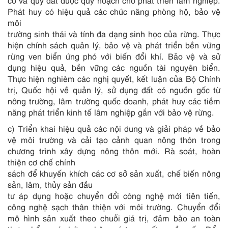
có và quỹ đất được quy hoạch cho phát triển lâm nghiệp.
Phát huy có hiệu quả các chức năng phòng hộ, bảo vệ
môi
trường sinh thái và tính đa dạng sinh học của rừng. Thực
hiện chính sách quản lý, bảo vệ và phát triển bền vững
rừng ven biển ứng phó với biến đổi khí. Bảo vệ và sử
dụng hiệu quả, bền vững các nguồn tài nguyên biển.
Thực hiện nghiêm các nghị quyết, kết luận của Bộ Chính
trị, Quốc hội về quản lý, sử dụng đất có nguồn gốc từ
nông trường, lâm trường quốc doanh, phát huy các tiềm
năng phát triển kinh tế lâm nghiệp gắn với bảo vệ rừng.
c) Triển khai hiệu quả các nội dung v
à
giải pháp về bảo
vệ môi trường và cải tạo cảnh quan nông thôn trong
chương trình xây dựng nông thôn mới. Rà soát, hoàn
thiện cơ chế chính
sách để khuyến khích các cơ sở sản xuất, chế biến nông
sản, lâm, thủy sản đầu
tư áp d
ụ
ng hoặc chuyển đổi công nghệ mới tiên tiến,
công nghệ sạch thân thiện với môi trường. Chuyển đổi
mô hình sản xuất theo chuỗi giá
tr
ị, đảm bảo an toàn