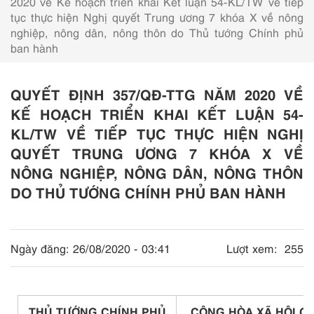
2020 về Kế hoạch triển khai Kết luận 54-KL/TW về tiếp
tục thực hiện Nghị quyết Trung ương 7 khóa X về nông
nghiệp, nông dân, nông thôn do Thủ tướng Chính phủ
ban hành
QUYẾT ĐỊNH 357/QĐ-TTG NĂM 2020 VỀ
KẾ HOẠCH TRIỂN KHAI KẾT LUẬN 54-
KL/TW VỀ TIẾP TỤC THỰC HIỆN NGHỊ
QUYẾT TRUNG ƯƠNG 7 KHÓA X VỀ
NÔNG NGHIỆP, NÔNG DÂN, NÔNG THÔN
DO THỦ TƯỚNG CHÍNH PHỦ BAN HÀNH
Ngày đăng:
26/08/2020 - 03:41
Lượt xem:
255
THỦ TƯỚNG CHÍNH PHỦ
CỘNG HÒA XÃ HỘI CH