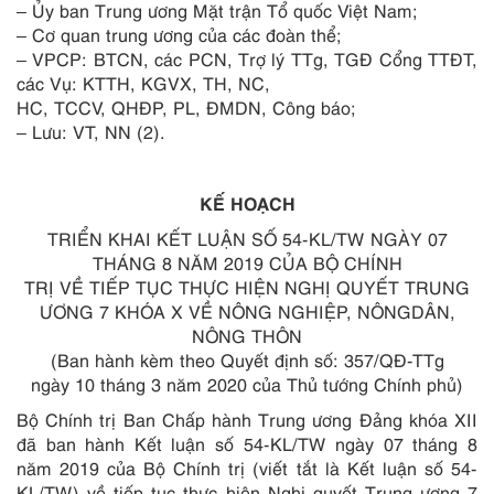
– Ủy ban Trung ương Mặt trận Tổ quốc Việt Nam;
– Cơ quan trung ương của các đoàn thể;
– VPCP: BTCN, các PCN, Trợ lý TTg, TGĐ Cổng TTĐT,
các Vụ: KTTH, KGVX, TH, NC,
HC, TCCV, QHĐP, PL, ĐMDN, Công báo;
– Lưu: VT, NN (2).
KẾ HOẠCH
TRIỂN KHAI KẾT LUẬN SỐ 54-KL/TW NGÀY 07
THÁNG 8 NĂM 2019 CỦA BỘ CHÍNH
TRỊ VỀ TIẾP TỤC THỰC HIỆN NGHỊ QUYẾT TRUNG
ƯƠNG 7 KHÓA X VỀ NÔNG NGHIỆP, NÔNGDÂN,
NÔNG THÔN
(Ban hành kèm theo Quy
ế
t định số:
357
/QĐ-TTg
ngày
10
tháng
3
năm 2020 của Thủ tướng C
hí
nh phủ)
Bộ Chính trị Ban Chấp hành Trung ư
ơ
ng Đảng khóa XII
đã ban hành Kết luận số 54-KL/TW ngày 07 tháng 8
năm 2019 của Bộ Chính trị (viết tắt là Kết luận số 54-
KL/TW) về tiếp tục thực hiện Nghị quyết Trung ương 7