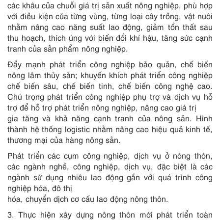
các khâu của chuỗi giá trị sản xuất nông nghiệp, phù hợp
với điều kiện của từng vùn
g
, từng loại cây tr
ồ
ng, vật nuôi
nh
ằ
m nâng cao năng su
ấ
t lao động, giảm t
ổ
n th
ấ
t sau
thu hoạch, thích ứng với biến đổi khí hậu, tăng sức cạnh
tranh của sản ph
ẩ
m nông nghiệp.
Đẩy m
ạ
nh phát triển công nghiệp bảo quản, chế biến
nông lâm thủy sản; khuyến khích phát triển công nghiệp
chế biến sâu, chế biến tinh, ch
ế
bi
ế
n công nghệ cao.
Chú trọng phát triển công nghiệp phụ
tr
ợ và dịch vụ hỗ
trợ để hỗ trợ phát triển nông nghiệp, nâng cao giá trị
gia tăng và khả năng cạnh
tr
anh của nông sản. Hình
thành hệ thống logistic nhằm nâng cao hiệu quả kinh t
ế
,
thương mại của hàng nông sản.
Phát triển các cụm công nghiệp, dịch vụ ở nông thôn,
các ngành nghề, công nghiệp, dịch vụ, đặc biệt là các
ngành sử dụng nhiêu lao động g
ắ
n với quá trình công
nghiệp hóa, đô thị
hóa, chuy
ể
n dịch cơ c
ấ
u lao động nông thôn.
3. Thực hiện xây dựng nông thôn mới phát triển toàn