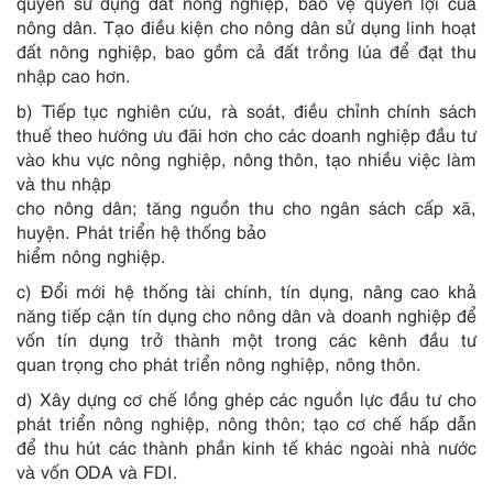
quyền sử dụng đất nông nghiệp, bảo vệ quyền lợi của
nông dân. Tạo điều kiện cho nông dân sử dụng linh hoạt
đất nông nghiệp, bao gồm cả đất trồng lúa để đạt thu
nhập cao hơn.
b) Tiếp tục nghiên cứu, rà soát, điều chỉnh chính sách
thuế theo hướng ưu đãi hơn cho các doanh nghiệp đ
ầ
u tư
vào khu vực nông nghiệp, nông thôn, tạo nhiều việc làm
và thu nhập
cho nông dân; tăng nguồn thu cho ngân sách cấp xã,
huyện. Phát triển hệ thống bảo
hiểm nông nghiệp.
c) Đổi mới hệ thống tài chính, tín dụng, nâng cao khả
năng tiếp cận tín dụng cho nông dân và doanh nghiệp để
vốn tín dụng trở thành một
tr
ong các kênh đầu tư
quan
tr
ọng cho phát triển nông nghiệp, nông thôn.
d) Xây dựng cơ chế lồng ghép các nguồn lực đầu tư cho
phát triển nông nghiệp, nông thôn; tạo cơ chế hấp dẫn
để thu hút các thành phần kinh tế khác ngoài nhà nước
và vốn ODA và FDI.