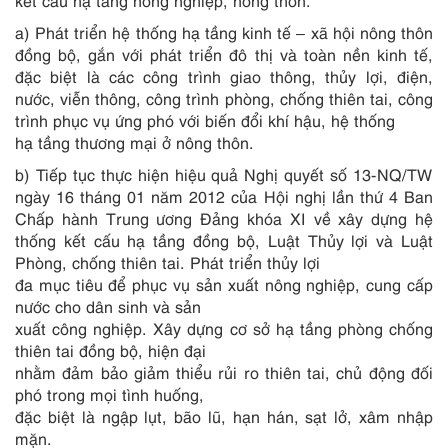
kết cấu hạ tầng nông nghiệp, nông thôn.
a) Phát triển hệ thống hạ tầng kinh tế – xã hội nông thôn
đồng bộ, gắn với phát triển đô thị và toàn nền kinh tế,
đặc biệt là các công trình giao thông, thủy lợi, điện,
nước, viễn thông, công trình phòng, chống thiên tai, công
trình phục vụ ứng phó với biến đổi khí hậu, hệ thống
hạ tầng thương mại ở nông thôn.
b) Tiếp tục thực hiện hiệu quả Nghị quyết số 13-NQ/TW
ngày 16 tháng 01 năm 2012 của Hội nghị lần thứ 4 Ban
Chấp hành Trung ương Đảng khóa XI về xây dựng hệ
thống kết cấu hạ tầng đ
ồ
ng bộ, Luật Thủy lợi và Luật
Phòng, chống thiên tai. Phát triển thủy lợi
đa mục tiêu để phục vụ sản xuất nông nghiệp, cung cấp
nước cho dân sinh và sản
xuất công nghiệp. Xây dựng cơ sở hạ tầng phòng chống
thiên tai đồng bộ, hiện đại
nhằm đảm bảo giảm thiểu rủi ro thiên tai, chủ động đối
phó trong mọi tình huống,
đặc biệt là ngập lụt, bão lũ, hạn hán, sạt lở, xâm nhập
mặn.