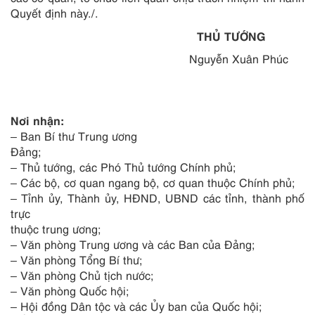
Quyết định này./.
THỦ TƯỚNG
Nguyễn Xuân Phúc
Nơi nhận:
– Ban Bí thư Trung ương
Đ
ả
ng;
– Thủ tướng, các Phó Thủ tướng Chính phủ;
– Các bộ, cơ quan ngang bộ, cơ quan thuộc Chính phủ;
– T
ỉ
nh ủy, Thành ủy, HĐND, UBND các tỉnh, thành phố
trực
thuộc trung ương;
– V
ă
n phòng Trung ương và các Ban của Đảng;
– Văn phòng Tổng Bí thư;
– Văn phòng Chủ tịch nước;
– Văn phòng Quốc hội;
– Hội đồng Dân tộc và các Ủy ban của Quốc hội;