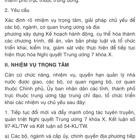
2. Yêu cầu
Xác định rõ nhiệm vụ trọng tâm, giải ph
á
p chủ yếu để
các bộ, ngành, cơ quan trung ương và địa
phương xây dựng Kế hoạch hành động, cụ thể hóa thành
các chương trình, đề án, văn bản pháp luật và tổ chức
triển khai, kiểm tra, giám sát việc thực hiện để tiếp tục
hiện thực hóa Nghị quyết Trung ương 7 khóa X.
II. NHIỆM VỤ TRỌNG TÂM
Căn cứ chức năng, nhiệm vụ, quyền hạn quản lý nhà
nước được giao, các bộ, cơ quan ngang bộ, cơ quan
thuộc Chính phủ, Ủy ban nhân dân các tỉnh, thành phố
trực thuộc trung ương tập trung chỉ đạo, tổ chức triển
khai các nhiệm vụ chủ yếu sau đây:
1. Tiếp tục đổi mới và
đẩy mạnh công tác tuyên truyền,
quán triệt Nghị
quyết Trung ương 7 khóa X,
Kết luận số
97-KL/TW và Kết luận số 54-KL/TW.
a) Các bộ, ngành và cấp ủy, chính quyền địa phương tiếp