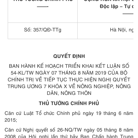
——-
Độc lập – Tự d
———
Số:
357
/QĐ-TTg
Hà Nội, ngà
QUYẾT ĐỊNH
BAN HÀNH KẾ HOẠCH TRIỂN KHAI KẾT LUẬN SỐ
54-KL/TW NGÀY 07 THÁNG 8 NĂM 2019 CỦA BỘ
CHÍNH TRỊ VỀ TIẾP TỤC THỰC HIỆN NGHỊ QUYẾT
TRUNG ƯƠNG 7 KHÓA X VỀ NÔNG NGHIỆP, NÔNG
DÂN, NÔNG THÔN
THỦ TƯỚNG CHÍNH PHỦ
Căn cứ Luật Tổ chức Chính phủ ngày 19 tháng 6 năm
2015;
Căn cứ Nghị quyết số 26-NQ/TW ngày 05 tháng 8 năm
2008 của Hội nghị lần thứ bảy Ban Chấp hành Trung