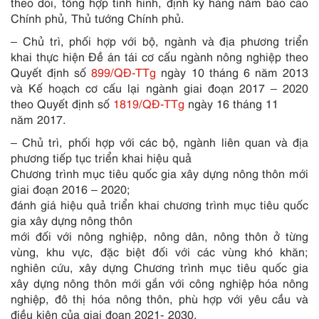
theo dõi, tổng hợp tình hình, định kỳ hàng năm báo cáo
Chính phủ, Thủ tướng Chính phủ.
– Chủ trì, phối hợp với bộ, ngành và địa phương triển
khai thực hiện Đề án tái cơ cấu ngành nông nghiệp th
e
o
Quyết định số
899/QĐ-TTg
ngày 10 tháng 6 năm 2013
và Kế hoạch cơ cấu lại ngành giai đoạn 2017 – 2020
theo Quyết định số
1819/QĐ-TTg
ngày 16 tháng 11
năm 2017.
– Chủ
tr
ì, phối hợp với các bộ, ngành liên quan và địa
phương tiếp tục triển khai hiệu quả
Chương trình mục tiêu quốc gia xây dựng nông thôn mới
giai đoạn 2016 – 2020;
đánh giá hiệu quả triển khai chương trình mục tiêu quốc
gia xây dựng nông thôn
mới đối với nông nghiệp, nông dân, nông thôn ở từng
vùng, khu vực, đặc biệt đ
ố
i với các vùng khó khăn;
nghiên cứu, xây dựng Chương trình mục tiêu quốc gia
xây dựng nông thôn mới gắn với công nghiệp hóa nông
nghiệp, đô thị hóa nông thôn, phù hợp với yêu cầu và
điều kiện của giai đoạn 2021- 2030.