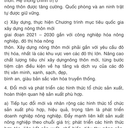
thôn. Hệ thống chính trị ở
nông thôn được tăng cường. Quốc phòng và an ninh trật
tự được giữ vững.
c)
X
ây dựng, thực hiện Chương trình mục tiêu quốc gia
xây dựng nông thôn m
ớ
i
giai đoạn 2021 – 2030 gắn với công nghiệp hóa nông
nghiệp, đô thị hóa nông
thôn. Xây d
ự
ng nông thôn mới phải gắn với yêu cầu đô
thị hóa, nhất là các khu vực ven các đô thị lớn. Nâng cao
chất lượng tiêu chí xây dựngnông thôn mới, từng bước
tiệm cận điều kiện về hạ tầng và dịch vụ của các đô
th
ị
văn
m
inh, xanh, s
ạ
ch, đẹp,
bình an, giàu bản sắc văn hóa truyền thống.
4. Đổi mới và phát triển các hình thức tổ chức sản xuất,
hoàn thiện quan hệ sản xuất phù hợp.
a) Tiếp tục đổi mới và nhân rộng các hình thức tổ chức
sản xuất phù hợp,
hiệu qu
ả, trọng tâm là phát triển
doanh nghiệp nông nghiệp. Đẩy mạnh liên
kết sản
xuất
nông nghiệp theo chuỗi giá trị; phát triển các hình thức