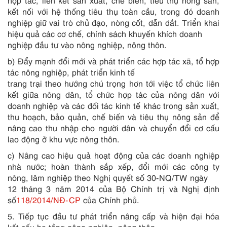
hợp tác, liên kết sản xuất, chế biến, tiêu thụ nông sản,
kết nối với hệ thống tiêu thụ toàn cầu, trong đó doanh
nghiệp giữ vai trò chủ đạo, nòng cốt, dẫn dắt. Triển khai
hi
ệ
u quả các cơ chế, chính sách khuyến khích doanh
nghiệp đầu tư vào nông nghiệp, nông thôn.
b) Đẩy mạnh đổi mới và phát triển các hợp tác xã, tổ h
ợ
p
tác nông nghiệp, phát triển kinh tế
trang trại theo hướng chú trọng hơn tới việc tổ chức liên
kết giữa nông dân, tổ chức hợp tác của nông dân với
doanh nghiệp và các đối tác kinh tế khác trong sản xuất,
thu hoạch, bảo quản, chế biến và tiêu thụ nông s
ả
n để
nâng cao thu nhập cho người dân và chuyển đổi cơ cấu
lao động ở khu vực nông thôn.
c) Nâng cao hiệu quả hoạt động của các doanh nghiệp
nhà nước; hoàn
th
ành sắp xếp, đổi mới các công ty
nông, lâm nghiệp theo Nghị quyết số 30-
N
Q/TW ngày
12 tháng 3 năm 20
1
4 của Bộ Chính trị và Nghị định
số
118/2014/NĐ-CP
của Chính phủ.
5. Tiếp tục đầu tư phát triển nâng cấp và hiện đại hóa