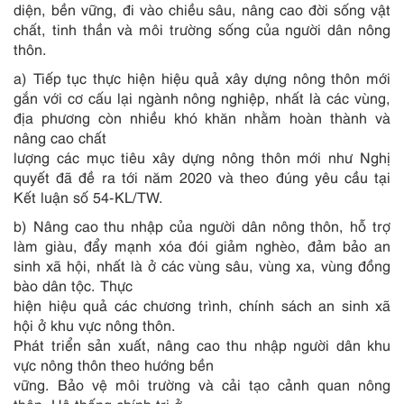
diện, bền vững, đi vào chiều sâu, nâng cao đời sống vật
chất, tinh thần và môi trường sống của người dân nông
thôn.
a) Tiếp tục thực hiện hiệu quả xây dựng nông thôn mới
gắn với cơ cấu lại ngành nông nghiệp, nhất là các vùng,
địa phương còn nhiều khó khăn nhằm hoàn thành và
nân
g
cao chất
lượng các mục tiêu xây dựng nông thôn mới như Nghị
quyết đã đ
ề
ra tới năm 2020 và theo đúng yêu cầu tại
Kết luận số 54-KL/TW.
b) Nâng cao thu nhập của người dân nông thôn, hỗ trợ
làm giàu, đẩy mạnh xóa đói giảm nghèo, đảm bảo an
sinh xã hội, nh
ấ
t là ở các vùng sâu, vùng xa, vùng đồng
bào dân tộc. Thực
hiện hiệu quả các chương trình, chính sách an sinh xã
hội ở khu vực nông thôn.
Phát triển sản xuất, nâng cao thu nhập người dân khu
vực nông thôn theo hướng bền
vững. Bảo vệ môi trường và cải tạo cảnh quan nông