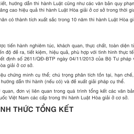
 tiết, hướng dẫn thi hành Luật cũng như các văn bản quy ph
âng cao hiệu quả thi hành Luật Hòa giải ở cơ sở trong thời gia
hân có thành tích xuất sắc trong 10 năm thi hành Luật Hòa gi
ược tiến hành nghiêm túc, khách quan, thực chất, toàn diện t
 độ đề ra, tiết kiệm, hiệu quả, phù hợp với tình hình thực t
uyết định số 2611/QĐ-BTP ngày 04/11/2013 của Bộ Tư pháp 
òa giải ở cơ sở.
ệu chứng minh cụ thể; chú trọng phân tích tồn tại, hạn chế
hướng dẫn thi hành (nếu có) và đề xuất giải pháp cụ thể.
quan, đơn vị liên quan trong quá trình tổng kết các văn bả
uốc Việt Nam các cấp trong thi hành Luật Hòa giải ở cơ sở.
 HÌNH THỨC TỔNG KẾT