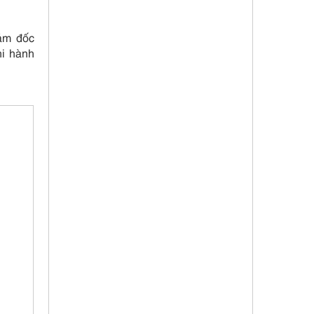
iám đốc
hi hành