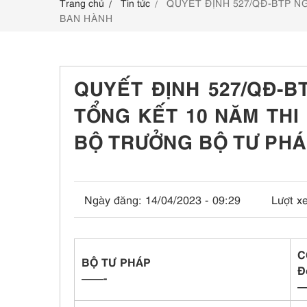
Trang chủ
Tin tức
QUYẾT ĐỊNH 527/QĐ-BTP NG
LIÊN HỆ
BAN HÀNH
QUYẾT ĐỊNH 527/QĐ-B
TỔNG KẾT 10 NĂM THI
BỘ TRƯỞNG BỘ TƯ PH
Ngày đăng:
14/04/2023 - 09:29
Lượt x
C
BỘ TƯ PHÁP
Đ
——-