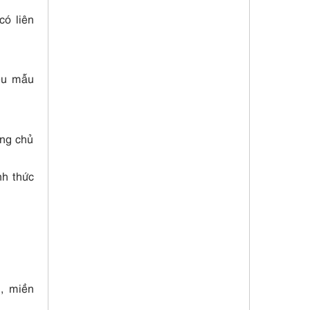
có liên
iểu mẫu
ơng chủ
nh thức
g, miền