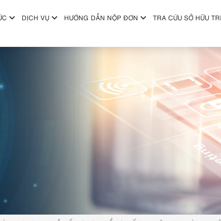
ỨC
DỊCH VỤ
HƯỚNG DẪN NỘP ĐƠN
TRA CỨU SỞ HỮU TR