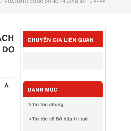
ẬT HÒA GIẢI Ở CƠ SỞ DO BỘ TRƯỞNG BỘ TƯ PHÁP
ẠCH
CHUYÊN GIA LIÊN QUAN
 DO
+
-
DANH MỤC
Tin tức chung
Tin tức về Sở hữu trí tuệ