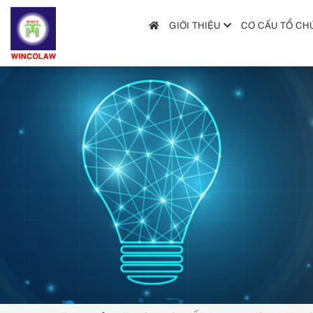
GIỚI THIỆU
CƠ CẤU TỔ CH
GIỚI THIỆU
CƠ CẤU TỔ CHỨC
DỊCH VỤ
HƯỚNG DẪN NỘP ĐƠN
TRA CỨU SỞ HỮU TRÍ TUỆ
TIN TỨC & VĂN BẢN PHÁP LUẬT
HỎI ĐÁP