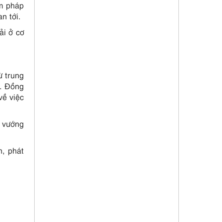
ạm pháp
n tới.
ải ở cơ
ừ trung
ế. Đồng
về việc
, vướng
n, phát