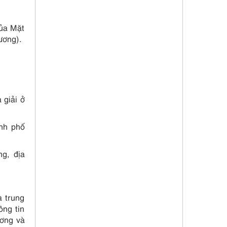
của Mặt
ương).
 giải ở
ành phố
ng, địa
a trung
ông tin
ương và