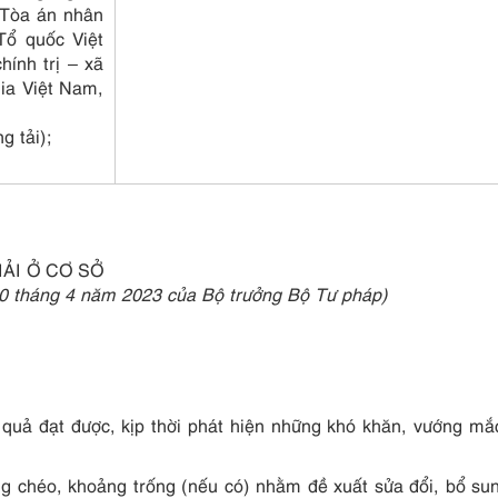
, Tòa án nhân
Tổ quốc Việt
ính trị – xã
gia Việt Nam,
g tải);
ẢI Ở CƠ SỞ
0 tháng 4 năm 2023 của Bộ trưởng Bộ Tư pháp)
 quả đạt được, kịp thời phát hiện những khó khăn, vướng mắ
g chéo, khoảng trống (nếu có) nhằm đề xuất sửa đổi, bổ su