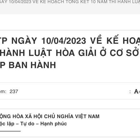
ÀY 10/04/2023 VỀ KẾ HOẠCH TỔNG KẾT 10 NĂM THI HÀNH LU
TP NGÀY 10/04/2023 VỀ KẾ HO
 HÀNH LUẬT HÒA GIẢI Ở CƠ SỞ
ÁP BAN HÀNH
em:
237
:
ỘNG HÒA XÃ HỘI CHỦ NGHĨA VIỆT NAM
ộc lập – Tự do – Hạnh phúc
—————