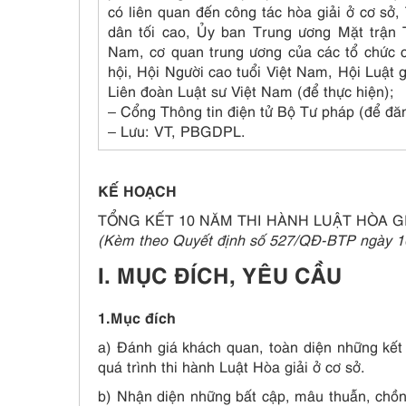
có liên quan đến công tác hòa giải ở cơ sở
dân tối cao, Ủy ban Trung ương Mặt trận 
Nam, cơ quan trung ương của các tổ chức ch
hội, Hội Người cao tuổi Việt Nam, Hội Luật 
Liên đoàn Luật sư Việt Nam (để thực hiện);
– Cổng Thông tin điện tử Bộ Tư pháp (để đăn
– Lưu: VT, PBGDPL.
KẾ HOẠCH
TỔNG KẾT 10 NĂM THI HÀNH LUẬT HÒA GI
(Kèm theo Quyết định số 527/QĐ-BTP ngày 1
I. MỤC ĐÍCH, YÊU CẦU
1.Mục đích
a) Đánh giá khách quan, toàn diện những kết
quá trình thi hành Luật Hòa giải ở cơ sở.
b) Nhận diện những bất cập, mâu thuẫn, chồn