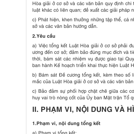
Hòa giải ở cơ sở và các văn bản quy định chi
luật khác có liên quan; đề xuất các giải pháp n
c) Phát hiện, khen thưởng những tập thể, cá n
sở và các văn bản hướng dẫn.
2.Yêu cầu
a) Việc tổng kết Luật Hòa giải ở cơ sở phải đ
ương đến cơ sở; đảm bảo đúng mục đích và tiến
thời, bám sát các nhiệm vụ được giao tại Q
ban hành Kế hoạch triển khai thực hiện Luật H
b) Bám sát Đề cương tổng kết, kèm theo số li
mắc của Luật Hòa giải ở cơ sở và các văn bản 
c) Bảo đảm sự phối hợp chặt chẽ giữa các cơ 
huy vai trò nòng cốt của Ủy ban Mặt trận Tổ q
II. PHẠM VI, NỘI DUNG VÀ
1.Phạm vi, nội dung tổng kết
a) Phạm vi tổng kết: