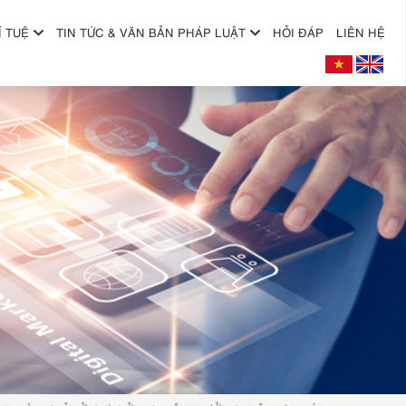
Í TUỆ
TIN TỨC & VĂN BẢN PHÁP LUẬT
HỎI ĐÁP
LIÊN HỆ
+
+
+
+
+
+