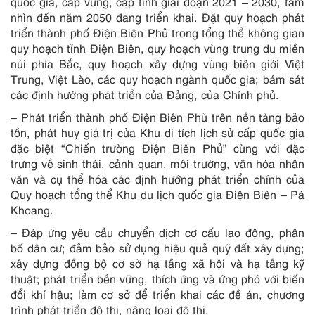
quốc gia, cấp vùng, cấp tỉnh giai đoạn 2021 – 2030, tầm
nhìn đến năm 2050 đang triển khai. Đặt quy hoạch phát
triển thành phố Điện Biên Phủ trong tổng thể không gian
quy hoạch tỉnh Điện Biên, quy hoạch vùng trung du miền
núi phía Bắc, quy hoạch xây dựng vùng biên giới Việt
Trung, Việt Lào, các quy hoạch ngành quốc gia; bám sát
các định hướng phát triển của Đảng, của Chính phủ.
– Phát triển thành phố Điện Biên Phủ trên nền tảng bảo
tồn, phát huy giá trị của Khu di tích lịch sử cấp quốc gia
đặc biệt “Chiến trường Điện Biên Phủ” cùng với đặc
trưng về sinh thái, cảnh quan, môi trường, văn hóa nhân
văn và cụ thể hóa các định hướng phát triển chính của
Quy hoạch tổng thể Khu du lịch quốc gia Điện Biên – Pá
Khoang.
– Đáp ứng yêu cầu chuyển dịch cơ cấu lao động, phân
bố dân cư; đảm bảo sử dụng hiệu quả quỹ đất xây dựng;
xây dựng đồng bộ cơ sở hạ tầng xã hội và hạ tầng kỹ
thuật; phát triển bền vững, thích ứng và ứng phó với biến
đổi khí hậu; làm cơ sở để triển khai các đề án, chương
trình phát triển đô thị, nâng loại đô thị.