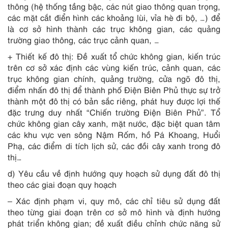
thông (hệ thống tầng bậc, các nút giao thông quan trọng,
các mặt cắt điển hình các khoảng lùi, vỉa hè đi bộ, …) để
là cơ sở hình thành các trục không gian, các quảng
trường giao thông, các trục cảnh quan, …
+ Thiết kế đô thị: Đề xuất tổ chức không gian, kiến trúc
trên cơ sở xác định các vùng kiến trúc, cảnh quan, các
trục không gian chính, quảng trường, cửa ngõ đô thị,
điểm nhấn đô thị để thành phố Điện Biên Phủ thực sự trở
thành một đô thị có bản sắc riêng, phát huy được lợi thế
đặc trưng duy nhất “Chiến trường Điện Biên Phủ”. Tổ
chức không gian cây xanh, mặt nước, đặc biệt quan tâm
các khu vực ven sông Nậm Rốm, hồ Pá Khoang, Huổi
Phạ, các điểm di tích lịch sử, các đồi cây xanh trong đô
thị…
d) Yêu cầu về định hướng quy hoạch sử dụng đất đô thị
theo các giai đoạn quy hoạch
– Xác định phạm vi, quy mô, các chỉ tiêu sử dụng đất
theo từng giai đoạn trên cơ sở mô hình và định hướng
phát triển không gian; đề xuất điều chỉnh chức năng sử