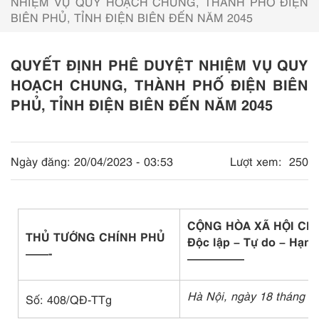
NHIỆM VỤ QUY HOẠCH CHUNG, THÀNH PHỐ ĐIỆN
BIÊN PHỦ, TỈNH ĐIỆN BIÊN ĐẾN NĂM 2045
QUYẾT ĐỊNH PHÊ DUYỆT NHIỆM VỤ QUY
HOẠCH CHUNG, THÀNH PHỐ ĐIỆN BIÊN
PHỦ, TỈNH ĐIỆN BIÊN ĐẾN NĂM 2045
Ngày đăng:
20/04/2023 - 03:53
Lượt xem:
250
CỘNG HÒA XÃ HỘI CH
THỦ TƯỚNG CHÍNH PHỦ
Độc lập – Tự do – Hạn
——-
—————
Hà Nội, ngày 18 tháng 4
Số: 408/QĐ-TTg