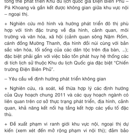
tổng thể phát triển Khu du lịch quốc gia Điện Biên Phủ –
Pá Khoang và gắn kết được không gian giữa khu vực nội
– ngoại thị.
+ Nghiên cứu mô hình và hướng phát triển đô thị phù
hợp với tính đặc trưng về địa hình, cảnh quan, môi
trường và văn hóa, xã hội (cảnh quan sông Nậm Rốm,
cánh đồng Mường Thanh, địa hình đồi núi cùng với bản
sắc văn hóa, lối sống của các dân tộc trên địa bàn, …);
đặc biệt phải gắn với việc bảo tồn phát huy hệ thống các
di tích lịch sử thuộc Khu du lịch Quốc gia đặc biệt “Chiến
trường Điện Biên Phủ”.
– Yêu cầu về định hướng phát triển không gian
+ Nghiên cứu, rà soát, kế thừa hợp lý các định hướng
của Quy hoạch chung 2011 và các quy hoạch ngành có
liên quan trên cơ sở thực trạng phát triển, địa hình, cảnh
quan, khả năng kết nối hạ tầng kết hợp các yếu tố đặc
thù.
+ Đề xuất phạm vi ranh giới khu vực nội, ngoại thị dự
kiến (xem xét đến mở rộng phạm vi nội thị); đảm bảo