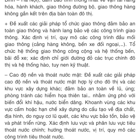
hóa, hành khách, giao thông đường bộ, giao thông hàng
không gắn kết trên địa bàn toàn đô thị.
+ Đề xuất các giải pháp tổ chức giao thông đảm bảo an
toàn giao thông và hành lang bảo vệ các công trình giao
thông. Xác định vị trí, quy mô các công trình đầu mối
giao thông (cảng hàng không, bến xe đối ngoại,…). Tổ
chức hệ thống giao thông công cộng và hệ thống bến,
bãi đỗ xe; xác định chỉ giới đường đỏ các trục chính đô
thị và hệ thống hào, tuy nen kỹ thuật.
– Cao độ nền và thoát nước mặt: Đề xuất các giải pháp
cao độ nền và thoát nước mặt hợp lý cho đô thị và các
khu vực xây dựng khác; đảm bảo an toàn về lũ, úng;
phòng tránh các hiểm họa thiên tai… nhằm ứng phó với
biến đổi khí hậu, nước biển dâng. Khoanh vùng các khu
vực cấm hoặc hạn chế xây dựng do cấu tạo về địa chất,
địa hình, do nguy cơ lũ quét, các khu vực bảo tồn, bảo vệ
và phát triển rừng. Xác định lưu vực và phân lưu vực tiêu
thoát nước chính; hướng thoát nước, vị trí, quy mô các
công trình tiêu thoát nước.