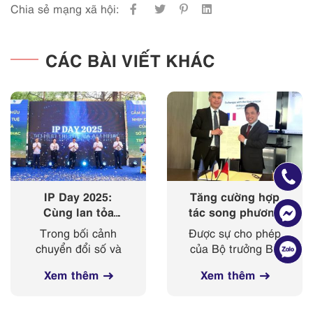
Chia sẻ mạng xã hội:
CÁC BÀI VIẾT KHÁC
IP Day 2025:
Tăng cường hợp
Cùng lan tỏa
tác song phương
‘nhịp điệu’ của
giữa Cục Sở hữu
Trong bối cảnh
Được sự cho phép
sở hữu trí tuệ
trí tuệ với Viện
chuyển đổi số và
của Bộ trưởng Bộ
trong kỷ nguyên
Sở hữu công
cách mạng công
Khoa học và
số
nghiệp Cộng
Xem thêm
Xem thêm
nghiệp 4.0 diễn ra
Công nghệ, từ
hoà Pháp
mạnh mẽ, sở hữu
ngày 03-
trí tuệ ngày càng
08/4/2025, đoàn