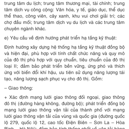
trung tâm du lịch; trung tâm thương mại, tài chính; trung
tâm dịch vụ công cộng: Văn hóa, y tế, giáo dục, thể dục
thể thao, công viên, cây xanh, khu vui chơi giải trí; các
chợ đầu mối; trung tâm dịch vụ du lịch và các trung tâm
chuyên ngành khác.
e) Yêu cầu về định hướng phát triển hạ tầng kỹ thuật:
Định hướng xây dựng hệ thống hạ tầng kỹ thuật đồng bộ
và hiện đại, phù hợp với tính chất chức năng và quy mô
của đô thị phù hợp với quy chuẩn, tiêu chuẩn của đô thị
loại II; đảm bảo phát triển bền vững, ứng phó và thích
ứng với biến đổi khí hậu, ưu tiên sử dụng năng lượng tái
tạo, năng lượng sạch phục vụ cho đô thị. Gồm:
– Giao thông:
+ Xác định mạng lưới giao thông đối ngoại, giao thông
đô thị (đường hàng không, đường bộ); phát triển đồng bộ
mạng lưới giao thông vận tải của thành phố với mạng
lưới giao thông vận tải của vùng và quốc gia (đường quốc
lộ 279, quốc lộ 12, cao tốc Điện Biên – Sơn La – Hòa
Bình – Hà Nội); đảm bảo tính thống nhất về vận tải hàng