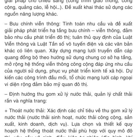
giải pháp cho chiếu sáng (công trình giao thông; công
cộng, quảng cáo, lễ hội…). Đề xuất khai thác sử dụng các
nguồn năng lượng khác.
– Bưu chính viễn thông: Tính toán nhu cầu và đề xuất
giải pháp phát triển hạ tầng bưu chính – viễn thông, đảm
bảo nhu cầu phát triển đô thị; tuân thủ quy định của Luật
Viễn thông và Luật Tần số vô tuyến điện và các văn bản
khác có liên quan. Xây dựng mạng lưới truyền dẫn cáp
quang đồng bộ theo hướng sử dụng chung cơ sở hạ tầng,
mở rộng hệ thống viễn thông công cộng đáp ứng nhu cầu
của người sử dụng, phục vụ phát triển kinh tế xã hội. Dự
kiến các công trình đầu mối, tổ chức mạng lưới cáp ngoại
vi diện rộng đảm bảo mỹ quan đô thị.
– Định hướng thu gom xử lý nước thải, quản lý chất thải
rắn và nghĩa trang:
+ Thoát nước thải: Xác định các chỉ tiêu về thu gom xử lý
nước thải (nước thải sinh hoạt, nước thải công cộng, sản
xuất, kinh doanh, dịch vụ). Lựa chọn và thiết kế quy
hoạch hệ thống thoát nước thải phù hợp với quy mô đô