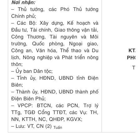
Nơi nhận:
– Thủ tướng, các Phó Thủ tướng
Chính phủ;
– Các Bộ: Xây dựng, Kế hoạch và
Đầu tư, Tài chính, Giao thông vận tải,
Công Thương, Tài nguyên và Môi
trường, Quốc phòng, Ngoại giao,
KT.
Công an, Văn hóa, Thể thao và Du
lịch, Nông nghiệp và Phát triển nông
PHÓ
thôn;
Tr
– Ủy ban Dân tộc;
– Tỉnh ủy, HĐND, UBND tỉnh Điện
Biên;
– Thành ủy, HĐND, UBND thành phố
Điện Biên Phủ;
– VPCP: BTCN, các PCN, Trợ lý
TTg, TGĐ Cổng TTĐT, các Vụ: TH,
NN, KTTH, NC, QHĐP, KGVX;
– Lưu: VT, CN (2)
Tuấn