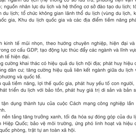
…); nguồn nhân lực du lịch và hệ thống cơ sở đào tạo du lịch; t
n du lịch; tổ chức không gian lãnh thổ du lịch (vùng du lịch, 
quốc gia, Khu du lịch quốc gia và các địa điểm tiềm năng phá
nh kinh tế mũi nhọn, theo hướng chuyên nghiệp, hiện đại và
rong cơ cấu GDP, tạo động lực thúc đẩy các ngành và lĩnh vự
h tế hiện đại.
ng cường khai thác có hiệu quả du lịch nội địa; phát huy hiệu 
ng dân cư; tăng cường hiệu quả liên kết ngành giữa du lịch 
 phương và quốc tế.
u quả tiềm năng, lợi thế quốc gia, phát huy yếu tố con người, 
át triển du lịch với bảo tồn, phát huy giá trị di sản và bản 
ố, tận dụng thành tựu của cuộc Cách mạng công nghiệp lần 
nh.
ên nền tảng tăng trưởng xanh, tối đa hóa sự đóng góp của du l
n Hiệp Quốc; bảo vệ môi trường, ứng phó linh hoạt và hiệu 
quốc phòng, trật tự an toàn xã hội.