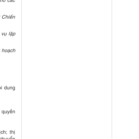
t Chiến
vụ lập
 hoạch
ội dung
, quyền
ch; thị
 chuyển