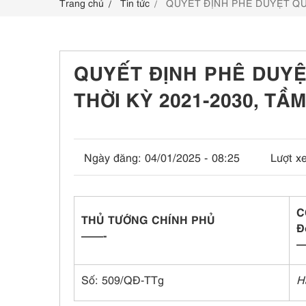
Trang chủ
Tin tức
QUYẾT ĐỊNH PHÊ DUYỆT QUY
LIÊN HỆ
QUYẾT ĐỊNH PHÊ DUYỆ
THỜI KỲ 2021-2030, TẦ
Ngày đăng:
04/01/2025 - 08:25
Lượt x
C
THỦ TƯỚNG CHÍNH PHỦ
Đ
——-
Số: 509/QĐ-TTg
H