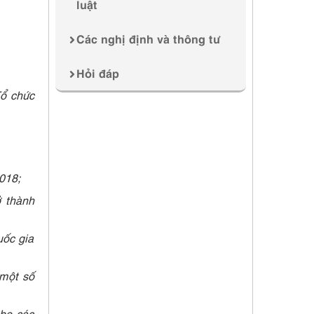
luật
Các nghị định và thông tư
Hỏi đáp
Tổ chức
018;
ở thành
ốc gia
 một số
ho các