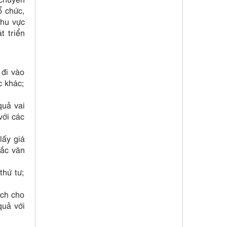
ổ chức,
khu vực
t triển
 đi vào
c khác;
quả vai
với các
lấy giá
sắc văn
thứ tư;
ịch cho
quả với