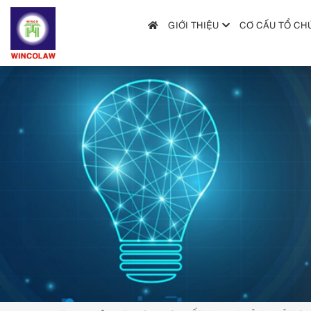
GIỚI THIỆU
CƠ CẤU TỔ CH
GIỚI THIỆU
CƠ CẤU TỔ CHỨC
DỊCH VỤ
HƯỚNG DẪN NỘP ĐƠN
TRA CỨU SỞ HỮU TRÍ TUỆ
TIN TỨC & VĂN BẢN PHÁP LUẬT
HỎI ĐÁP