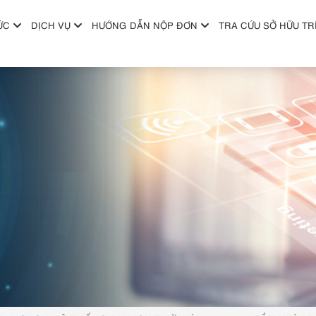
ỨC
DỊCH VỤ
HƯỚNG DẪN NỘP ĐƠN
TRA CỨU SỞ HỮU TR