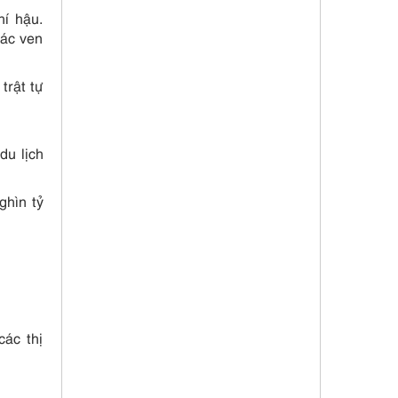
hí hậu.
hác ven
trật tự
du lịch
ghìn tỷ
các thị