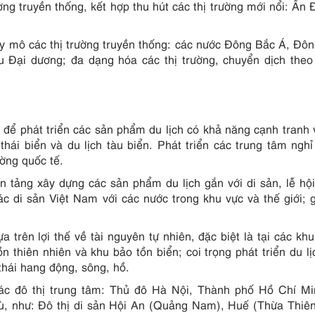
ờng truyền thống, kết hợp thu hút các thị trường mới nổi: Ấn 
uy mô các thị trường truyền thống: các nước Đông Bắc Á, Đ
Đại dương; đa dạng hóa các thị trường, chuyển dịch theo
ảo để phát triển các sản phẩm du lịch có khả năng cạnh tranh 
thái biển và du lịch tàu biển. Phát triển các trung tâm ngh
ường quốc tế.
n tảng xây dựng các sản phẩm du lịch gắn với di sản, lễ hộ
ác di sản Việt Nam với các nước trong khu vực và thế giới; 
a trên lợi thế về tài nguyên tự nhiên, đặc biệt là tại các khu
n thiên nhiên và khu bảo tồn biển; coi trọng phát triển du lị
thái hang động, sông, hồ.
các đô thị trung tâm: Thủ đô Hà Nội, Thành phố Hồ Chí M
ù, như: Đô thị di sản Hội An (Quảng Nam), Huế (Thừa Thiê