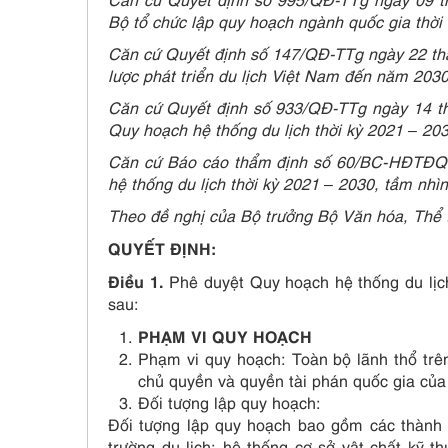
Bộ tổ chức lập quy hoạch ngành quốc gia thời
Căn cứ Quyết định số 147/QĐ-TTg ngày 22 th
lược phát triển du lịch Việt Nam đến năm 2030
Căn cứ Quyết định số 933/QĐ-TTg ngày 14 t
Quy hoạch hệ thống du lịch thời kỳ 2021 – 20
Căn cứ Báo cáo thẩm định số 60/BC-HĐTĐQH
hệ thống du lịch thời kỳ 2021 – 2030, tầm nh
Theo đề nghị của Bộ trưởng Bộ Văn hóa, Thể t
QUYẾT ĐỊNH:
Điều 1.
Phê duyệt Quy hoạch hệ thống du lịch
sau:
PHẠM VI QUY HOẠCH
Phạm vi quy hoạch: Toàn bộ lãnh thổ trê
chủ quyền và quyền tài phán quốc gia của
Đối tượng lập quy hoạch:
Đối tượng lập quy hoạch bao gồm các thành p
trường du lịch; hệ thống cơ sở vật chất kỹ t