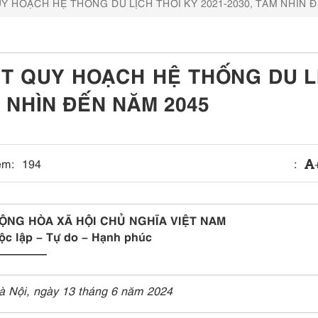
 HOẠCH HỆ THỐNG DU LỊCH THỜI KỲ 2021-2030, TẦM NHÌN Đ
T QUY HOẠCH HỆ THỐNG DU L
M NHÌN ĐẾN NĂM 2045
em:
194
:
ỘNG HÒA XÃ HỘI CHỦ NGHĨA VIỆT NAM
ộc lập – Tự do – Hạnh phúc
—————
à Nội, ngày 13 tháng 6 năm 2024