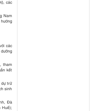
Độ, các
ông Nam
 hướng
với các
ỉ dưỡng
i, tham
gắn kết
 dự trữ
ch sinh
inh, Đà
n Huế);