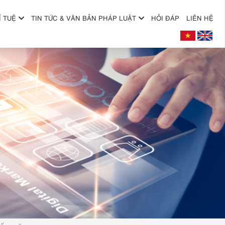
Í TUỆ
TIN TỨC & VĂN BẢN PHÁP LUẬT
HỎI ĐÁP
LIÊN HỆ
+
+
+
+
+
+