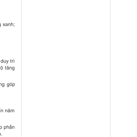
g xanh;
duy trì
độ tăng
ng góp
đến năm
óp phần
n.