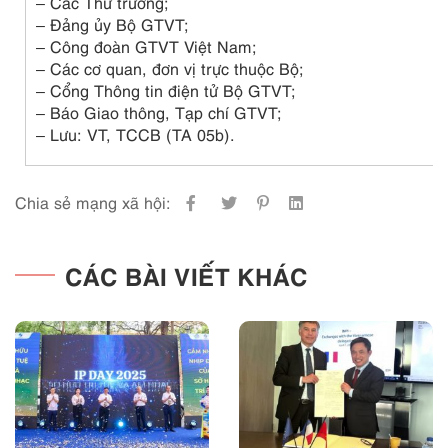
– Các Thứ trưởng;
– Đảng ủy Bộ GTVT;
– Công đoàn GTVT Việt Nam;
– Các cơ quan, đơn vị trực thuộc Bộ;
– Cổng Thông tin điện tử Bộ GTVT;
– Báo Giao thông, Tạp chí GTVT;
– Lưu: VT, TCCB (TA 05b).
Chia sẻ mạng xã hội:
CÁC BÀI VIẾT KHÁC