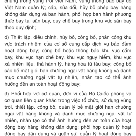
chung trong vùng trời Việt Nam, vùng thông báo bay do
Việt Nam quản lý; cấp, sửa đổi, hủy bỏ phép bay hàng
không dân dụng và ban hành, phối hợp ban hành phương
thức bay tại sân bay, quy chế bay trong khu vực sân bay
theo quy định;
d) Thiết lập, điều chỉnh, hủy bỏ, công bố, phân công khu
vực trách nhiệm của cơ sở cung cấp dịch vụ bảo đảm
hoạt động bay; công bố hoặc thông báo khu vực cấm
bay, khu vực hạn chế bay, khu vực nguy hiểm, khu vực
xả nhiên liệu, thả hành lý, hàng hóa từ tàu bay; công bố
các bề mặt giới hạn chướng ngại vật hàng không và danh
mục chướng ngại vật tự nhiên, nhân tạo có thể ảnh
hưởng đến an toàn hoạt động bay;
đ) Phối hợp với cơ quan, đơn vị của Bộ Quốc phòng và
cơ quan liên quan khác trong việc tổ chức, sử dụng vùng
trời, thiết lập, công bố, quản lý bề mặt giới hạn chướng
ngại vật hàng không và danh mục chướng ngại vật tự
nhiên, nhân tạo có thể ảnh hưởng đến an toàn của hoạt
động bay hàng không dân dụng; phối hợp quản lý hoạt
động bay dân dụng và quân sự, quản lý hoạt động bay