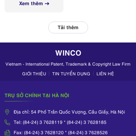
mạng xã hội
Xem thêm
tỉnh, thành phố
thường xuyên phối
hợp với các đơn vị
liên quan, tập
Tải thêm
trung kiểm tra
hoạt động kinh
doanh mỹ phẩm
WINCO
trên TikTok,
Zalo,...
Vietnam - International Patent, Trademark & Copyright Law Firm
GIỚI THIỆU
TIN TUYỂN DỤNG
LIÊN HỆ
TRỤ SỞ CHÍNH TẠI HÀ NỘI
Địa chỉ: 54 Phố Trần Quốc Vượng, Cầu Giấy, Hà Nội
Tel: (84-24) 3 7628119 * (84-24) 3 7628185
Fax: (84-24) 3 7628120 * (84-24) 3 7628526