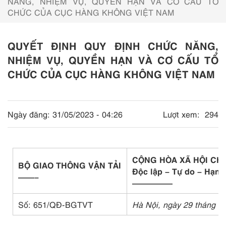
NĂNG, NHIỆM VỤ, QUYỀN HẠN VÀ CƠ CẤU TỔ
CHỨC CỦA CỤC HÀNG KHÔNG VIỆT NAM
QUYẾT ĐỊNH QUY ĐỊNH CHỨC NĂNG,
NHIỆM VỤ, QUYỀN HẠN VÀ CƠ CẤU TỔ
CHỨC CỦA CỤC HÀNG KHÔNG VIỆT NAM
Ngày đăng:
31/05/2023 - 04:26
Lượt xem:
294
CỘNG HÒA XÃ HỘI CH
BỘ GIAO THÔNG VẬN TẢI
Độc lập – Tự do – Hạnh
——–
—————
Số: 651/QĐ-BGTVT
Hà Nội, ngày 29 tháng 0