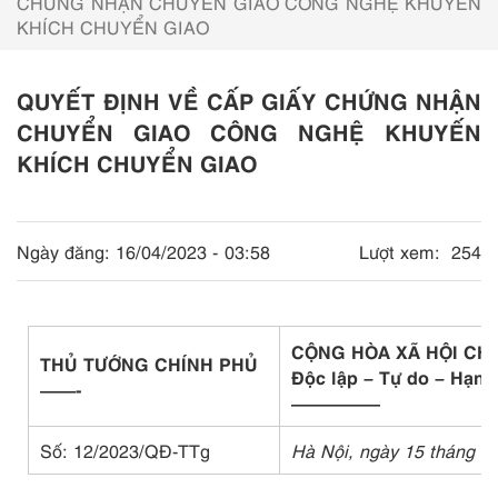
CHỨNG NHẬN CHUYỂN GIAO CÔNG NGHỆ KHUYẾN
KHÍCH CHUYỂN GIAO
QUYẾT ĐỊNH VỀ CẤP GIẤY CHỨNG NHẬN
CHUYỂN GIAO CÔNG NGHỆ KHUYẾN
KHÍCH CHUYỂN GIAO
Ngày đăng:
16/04/2023 - 03:58
Lượt xem:
254
CỘNG HÒA XÃ HỘI CH
THỦ TƯỚNG CHÍNH PHỦ
Độc lập – Tự do – Hạnh
——-
—————
Số: 12/2023/QĐ-TTg
Hà Nội, ngày 15 tháng 5