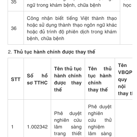
35
ngữ trong khám bệnh, chữa bệnh
học
Công nhận biết tiếng Việt thành thạo
hoặc sử dụng thành thạo ngôn ngữ khác
36
hoặc đủ trình độ phiên dịch trong khám
bệnh, chữa bệnh
Thủ tục hành chính được thay thế
Tên
Tên thủ tục
Tên thủ
VBQPP
Số hồ
hành chính
tục hành
STT
quy đ
sơ
TTHC
được thay
chính
nội d
thế
thay thế
thay th
Phê duyệt
Phê duyệt
nghiên
nghiên cứu
cứu thử
1
1.002342
lâm sàng
nghiệm
trang thiết
lâm sàng