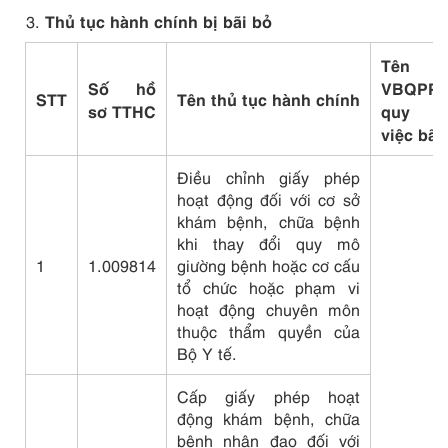
Thủ tục hành chính bị bãi bỏ
Tên
Số hồ
VBQPP
STT
Tên thủ tục hành chính
sơ
TTHC
quy đ
việc bãi
Điều chỉnh giấy phép
hoạt động đối với cơ sở
khám bệnh, chữa bệnh
khi thay đổi quy mô
1
1.009814
giường bệnh hoặc cơ cấu
tổ chức hoặc phạm vi
hoạt động chuyên môn
thuộc thẩm quyền của
Bộ Y tế.
Cấp giấy phép hoạt
động khám bệnh, chữa
bệnh nhân đạo đối với