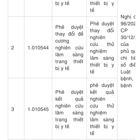
bị y tế
thiết bị y
tế
Nghị đị
Phê duyệt
96/2023
Phê duyệt
thay đổi
CP n
thay đổi đề
nghiên
30/12/2
cương
cứu thử
của C
2
1.010544
nghiên cứu
nghiệm
phủ quy
lâm sàng
lâm sàng
chi tiế
trang thiết
thiết bị y
số điều
bị y tế
tế
Luật 
bệnh, 
phê duyệt
bệnh
Phê duyệt
kết quả
kết quả
nghiên
nghiên cứu
cứu thử
3
1.010545
lâm sàng
nghiệm
trang thiết
lâm sàng
bị y tế
thiết bị y
tế