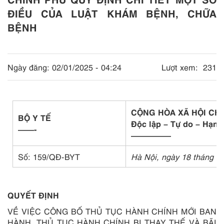
ĐIỀU CỦA LUẬT KHÁM BỆNH, CHỮA
BỆNH
Ngày đăng:
02/01/2025 - 04:24
Lượt xem:
231
CỘNG HÒA XÃ HỘI CH
BỘ Y TẾ
Độc lập – Tự do – Hạnh
——-
—————
Số: 159/QĐ-BYT
Hà Nội, ngày 18 tháng 0
QUYẾT ĐỊNH
VỀ VIỆC CÔNG BỐ THỦ TỤC HÀNH CHÍNH MỚI BAN
HÀNH, THỦ TỤC HÀNH CHÍNH BỊ THAY THẾ VÀ BÃI