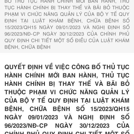
BỐ THỦ TỤC HÀNH CHÍNH MỚI BAN HÀNH, THỦ
TỤC HÀNH CHÍNH BỊ THAY THẾ VÀ BÃI BỎ THUỘC
PHẠM VI CHỨC NĂNG QUẢN LÝ CỦA BỘ Y TẾ QUY
ĐỊNH TẠI LUẬT KHÁM BỆNH, CHỮA BỆNH SỐ
15/2023/QH15 NGÀY 09/01/2023 VÀ NGHỊ ĐỊNH SỐ
96/2023/NĐ-CP NGÀY 30/12/2023 CỦA CHÍNH PHỦ
QUY ĐỊNH CHI TIẾT MỘT SỐ ĐIỀU CỦA LUẬT KHÁM
BỆNH, CHỮA BỆNH
QUYẾT ĐỊNH VỀ VIỆC CÔNG BỐ THỦ TỤC
HÀNH CHÍNH MỚI BAN HÀNH, THỦ TỤC
HÀNH CHÍNH BỊ THAY THẾ VÀ BÃI BỎ
THUỘC PHẠM VI CHỨC NĂNG QUẢN LÝ
CỦA BỘ Y TẾ QUY ĐỊNH TẠI LUẬT KHÁM
BỆNH, CHỮA BỆNH SỐ 15/2023/QH15
NGÀY 09/01/2023 VÀ NGHỊ ĐỊNH SỐ
96/2023/NĐ-CP NGÀY 30/12/2023 CỦA
CHÍNH PHỦ QUY ĐỊNH CHI TIẾT MỘT SỐ