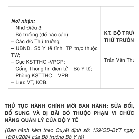
Nơi nhận:
– Như Điều 3;
KT. BỘ TRƯỞ
– Bộ trưởng (để báo cáo);
THỨ TRƯỞNG
– Các đ/c Thứ trưởng;
– UBND, Sở Y tế tỉnh, TP trực thuộc
TW;
Trần Văn Thuấ
– Cục KSTTHC -VPCP;
– Cổng Thông tin điện tử – Bộ Y tế;
– Phòng KSTTHC – VPB;
– Lưu: VT, KCB.
THỦ TỤC HÀNH CHÍNH MỚI BAN HÀNH; SỬA ĐỔI,
BỔ SUNG VÀ BỊ BÃI BỎ THUỘC PHẠM VI CHỨC
NĂNG QUẢN LÝ CỦA BỘ Y TẾ
(Ban hành kèm theo Quyết định số: 159/QĐ-BYT ngày
18/01/2024 của Bộ trưởng Bộ Y tế)