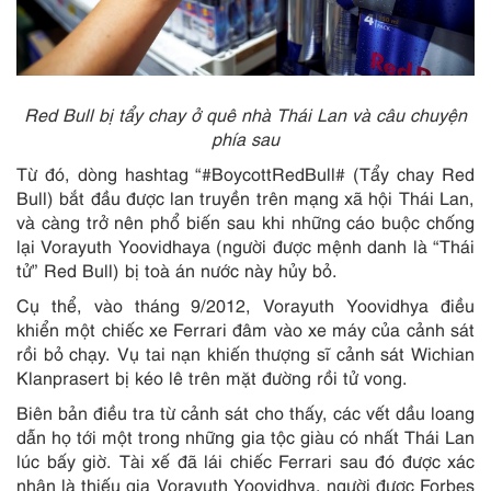
Red Bull bị tẩy chay ở quê nhà Thái Lan và câu chuyện
phía sau
Từ đó, dòng hashtag “#BoycottRedBull# (Tẩy chay Red
Bull) bắt đầu được lan truyền trên mạng xã hội Thái Lan,
và càng trở nên phổ biến sau khi những cáo buộc chống
lại Vorayuth Yoovidhaya (người được mệnh danh là “Thái
tử” Red Bull) bị toà án nước này hủy bỏ.
Cụ thể, vào tháng 9/2012, Vorayuth Yoovidhya điều
khiển một chiếc xe Ferrari đâm vào xe máy của cảnh sát
rồi bỏ chạy. Vụ tai nạn khiến thượng sĩ cảnh sát Wichian
Klanprasert bị kéo lê trên mặt đường rồi tử vong.
Biên bản điều tra từ cảnh sát cho thấy, các vết dầu loang
dẫn họ tới một trong những gia tộc giàu có nhất Thái Lan
lúc bấy giờ. Tài xế đã lái chiếc Ferrari sau đó được xác
nhận là thiếu gia Vorayuth Yoovidhya, người được Forbes