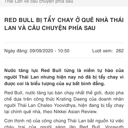
Thái Lan và câu chuyện phía sau
RED BULL BỊ TẨY CHAY Ở QUÊ NHÀ THÁI
LAN VÀ CÂU CHUYỆN PHÍA SAU
Ngày đăng:
09/09/2020 - 10:50
Lượt xem:
262
Nước tăng lực Red Bull từng là niềm tự hào của
người Thái Lan nhưng hiện nay nó đã bị tẩy chay vì
được coi là biểu tượng của sự bất bình đẳng.
Red Bull, nước tăng lực bán chạy nhất thế giới, được pha
chế dựa trên công thức Krating Daeng của doanh nhân
người Thái Lan Chaleo Yoovidhya, hiện đang bị tẩy chay
tại chính quê nhà, theo Nikkei Asian Review.
Cơn thịnh nộ của công chúng Thái Lan bắt nguồn từ việc
cháu trai của người sáng lập Red Bull, Vorayuth