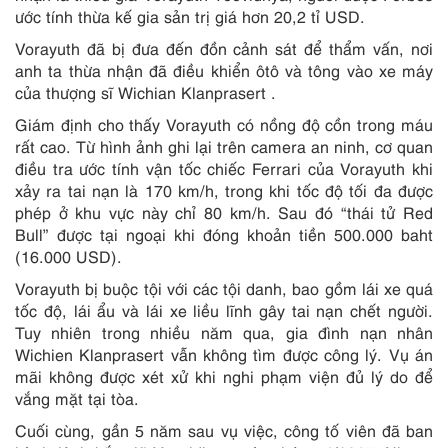
ước tính thừa kế gia sản trị giá hơn 20,2 tỉ USD.
Vorayuth đã bị đưa đến đồn cảnh sát để thẩm vấn, nơi
anh ta thừa nhận đã điều khiển ôtô và tông vào xe máy
của thượng sĩ Wichian Klanprasert .
Giám định cho thấy Vorayuth có nồng độ cồn trong máu
rất cao. Từ hình ảnh ghi lại trên camera an ninh, cơ quan
điều tra ước tính vận tốc chiếc Ferrari của Vorayuth khi
xảy ra tai nạn là 170 km/h, trong khi tốc độ tối đa được
phép ở khu vực này chỉ 80 km/h. Sau đó “thái tử Red
Bull” được tại ngoại khi đóng khoản tiền 500.000 baht
(16.000 USD).
Vorayuth bị buộc tội với các tội danh, bao gồm lái xe quá
tốc độ, lái ẩu và lái xe liều lĩnh gây tai nạn chết người.
Tuy nhiên trong nhiều năm qua, gia đình nạn nhân
Wichien Klanprasert vẫn không tìm được công lý. Vụ án
mãi không được xét xử khi nghi phạm viện đủ lý do để
vắng mặt tại tòa.
Cuối cùng, gần 5 năm sau vụ việc, công tố viên đã ban