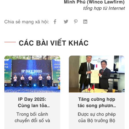
Minh Phú (Winco Lawfirm)
tổng hợp từ Internet
Chia sẻ mạng xã hội:
CÁC BÀI VIẾT KHÁC
IP Day 2025:
Tăng cường hợp
Cùng lan tỏa
tác song phương
‘nhịp điệu’ của
giữa Cục Sở hữu
Trong bối cảnh
Được sự cho phép
sở hữu trí tuệ
trí tuệ với Viện
chuyển đổi số và
của Bộ trưởng Bộ
trong kỷ nguyên
Sở hữu công
cách mạng công
Khoa học và