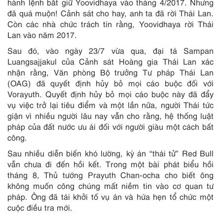
hành lệnh bắt giữ Yoovidhaya vào tháng 4/2017. Nhưng
đã quá muộn! Cảnh sát cho hay, anh ta đã rời Thái Lan.
Còn các nhà chức trách tin rằng, Yoovidhaya rời Thái
Lan vào năm 2017.
Sau đó, vào ngày 23/7 vừa qua, đại tá Sampan
Luangsajjakul của Cảnh sát Hoàng gia Thái Lan xác
nhận rằng, Văn phòng Bộ trưởng Tư pháp Thái Lan
(OAG) đã quyết định hủy bỏ mọi cáo buộc đối với
Vorayuth. Quyết định hủy bỏ mọi cáo buộc này đã đẩy
vụ việc trở lại tiêu điểm và một lần nữa, người Thái tức
giận vì nhiều người lâu nay vẫn cho rằng, hệ thống luật
pháp của đất nước ưu ái đối với người giàu một cách bất
công.
Sau nhiều diễn biến khó lường, kỳ án “thái tử” Red Bull
vẫn chưa đi đến hồi kết. Trong một bài phát biểu hồi
tháng 8, Thủ tướng Prayuth Chan-ocha cho biết ông
không muốn công chúng mất niềm tin vào cơ quan tư
pháp. Ông đã tái khởi tố vụ án và hứa hẹn tổ chức một
cuộc điều tra mới.