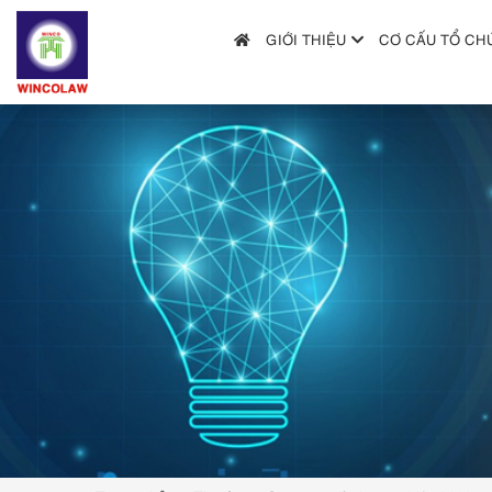
GIỚI THIỆU
CƠ CẤU TỔ CH
GIỚI THIỆU
CƠ CẤU TỔ CHỨC
DỊCH VỤ
HƯỚNG DẪN NỘP ĐƠN
TRA CỨU SỞ HỮU TRÍ TUỆ
TIN TỨC & VĂN BẢN PHÁP LUẬT
HỎI ĐÁP