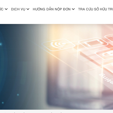
ỨC
DỊCH VỤ
HƯỚNG DẪN NỘP ĐƠN
TRA CỨU SỞ HỮU TR