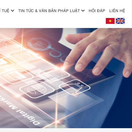
Í TUỆ
TIN TỨC & VĂN BẢN PHÁP LUẬT
HỎI ĐÁP
LIÊN HỆ
+
+
+
+
+
+