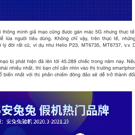
oại thông minh giả mạo cũng được gán mác 5G nhưng thưc t
 lừa người tiêu dùng. Không chỉ vậy, trên thực tế, những
 lý đời rất cũ, ví dụ như Helio P23, MT6735, MT6737, v.v. 
ạo bị phát hiện đã lên tới 45.289 chiếc trong năm nay. Nế
ái nhiều nhất, thì bạn chỉ cần nhìn vào thị trường smartpho
 biến nhất với thị phần chiếm đông đảo sẽ dễ trở thành đố