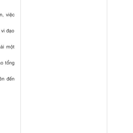
n, việc
 vi đạo
hái một
áo tổng
lên đến