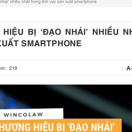
nhái’ nhiều nhất trong lĩnh vực sản xuất smartphone
IỆU BỊ ‘ĐẠO NHÁI’ NHIỀU N
 XUẤT SMARTPHONE
em:
219
: