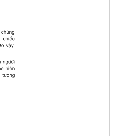
ế chúng
 chiếc
Do vậy,
u người
ne hiên
i tượng