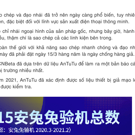
ao chép và đạo nhái đã trở nên ngày càng phổ biến, tuy nhiê
n, đặc biệt đối với lĩnh vực sản xuất điện thoại thông minh.
ẽ chỉ nhái ngoại hình của sản pháp gốc, nhưng bây giờ, hành
ều, thậm chí là sao chép cả các linh kiện bên trong.
toàn thế giới với khả năng sao chép nhanh chóng và đạo n
a này đã phải đặt ngày 15/3 hàng năm là ngày chống hàng giả.
 CNBeta đã dựa trên dữ liệu AnTuTu để làm ra một bản báo c
ị trường nhiều nhất.
 2021, AnTuTu đã xác định được số liệu thiết bị giả mạo 
 được kiểm tra.