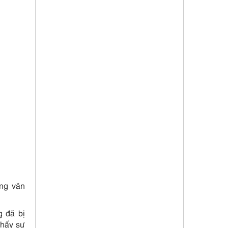
ống văn
g đã bị
thấy sự