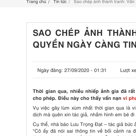
Trang chủ
Tin tức
Sao chép ảnh thành tranh: Vấn 
LIÊN HỆ
SAO CHÉP ẢNH THÀNH
QUYỀN NGÀY CÀNG TIN
Ngày đăng:
27/09/2020 - 01:31
Lượt x
Thời gian qua, nhiều nhiếp ảnh gia đã rấ
cho phép. Điều này cho thấy vấn nạn
vi p
Vụ việc gây lùm xùm nhất thời gian qua là 
dịch mà quên xin tác giả, nhầm hình em bé đi
Cụ thể, nhà báo Lưu Trọng Đạt – tác giả bức ả
“Cô ấy đã nói sai thông tin về bối cảnh ra 