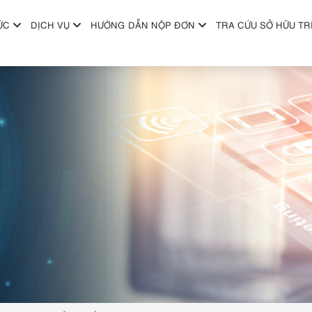
ỨC
DỊCH VỤ
HƯỚNG DẪN NỘP ĐƠN
TRA CỨU SỞ HỮU TR