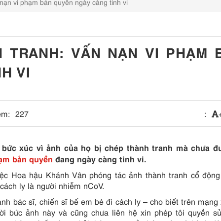
nạn vi phạm bản quyền ngày càng tinh vi
 TRANH: VẤN NẠN VI PHẠM 
H VI
em:
227
:
t bức xúc vì ảnh của họ bị chép thành tranh mà chưa đ
hạm bản quyền
đang ngày càng tinh vi.
việc Hoa hậu Khánh Vân phóng tác ảnh thành tranh cổ độn
 cách ly là người nhiễm nCoV.
nh bác sĩ, chiến sĩ bế em bé đi cách ly – cho biết trên mạng 
đời bức ảnh này và cũng chưa liên hệ xin phép tôi quyền s