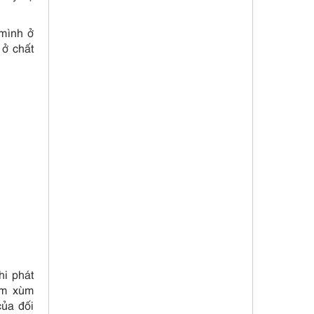
 mình ở
 ở chất
hi phát
lùm xùm
của đối