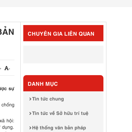
BẢN
CHUYÊN GIA LIÊN QUAN
+
-
DANH MỤC
ược sự
Tin tức chung
g chống
Tin tức về Sở hữu trí tuệ
xã hội:
ử dụng.
Hệ thống văn bản pháp