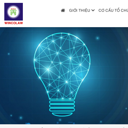
GIỚI THIỆU
CƠ CẤU TỔ CH
GIỚI THIỆU
CƠ CẤU TỔ CHỨC
DỊCH VỤ
HƯỚNG DẪN NỘP ĐƠN
TRA CỨU SỞ HỮU TRÍ TUỆ
TIN TỨC & VĂN BẢN PHÁP LUẬT
HỎI ĐÁP