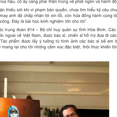
a hậu, cô ấy càng phải thận trọng về phát ngôn và hành độ
ận thiếu sót khi vi phạm bản quyền, chưa tìm hiểu kỹ câu ch
may anh đã chấp nhận lời xin lỗi, còn hứa đồng hành cùng tô
 công. Đây là bài học kinh nghiệm lớn cho tôi”.
ộc trung đoàn 814 – Bộ chỉ huy quân sự tỉnh Hòa Bình. Cá
c ngoài về Việt Nam, được bác sĩ, chiến sĩ hỗ trợ đưa đi các
 “Tác phẩm được lấy ý tưởng từ hình ảnh các bác sĩ bế em
mang lại cho tôi những cảm xúc đặc biệt, thôi thúc khiến tô