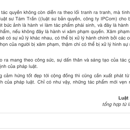
ác quyền không còn diễn ra theo lối tranh ra tranh, mà tinh
 luật sư Tám Trần ((luật sư bản quyền, công ty IPCom) cho b
t bức ảnh là hành vi làm tác phẩm phái sinh, và đây là hành 
c phẩm, nếu không đây là hành vi xâm phạm quyền. Xâm phạ
sẽ có sự xử lý khác nhau, có thể bị xử lý hành chính bởi các 
 chọn của người bị xâm phạm, thậm chí có thể bị xử lý hình sự
o ra mang theo công sức, sự dấn thân và sáng tạo của tác g
ịnh của pháp luật.
 cảm hứng tốt đẹp tới cộng đồng thì cũng cần xuất phát t
nh của pháp luật. Chỉ có như vậy, những tác phẩm mới vẹn
Luật
tổng hợp từ I