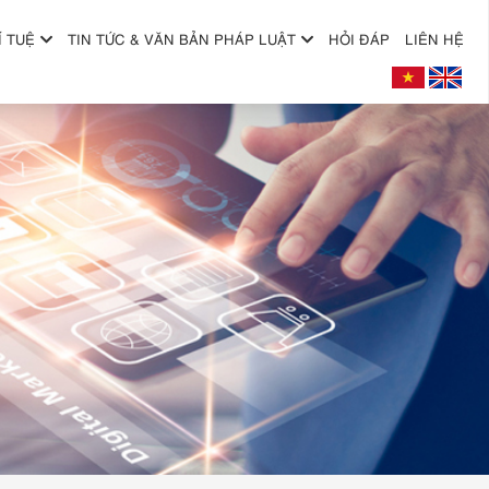
Í TUỆ
TIN TỨC & VĂN BẢN PHÁP LUẬT
HỎI ĐÁP
LIÊN HỆ
+
+
+
+
+
+