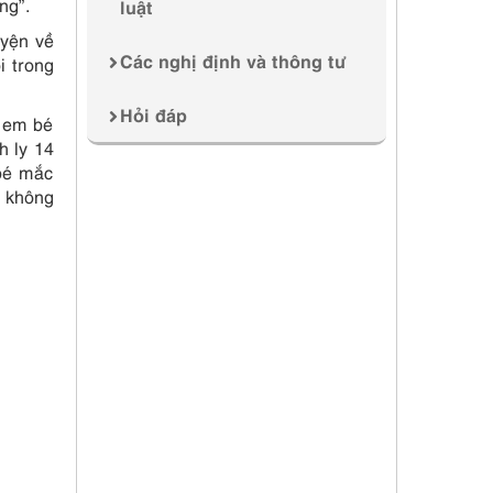
ng”.
luật
uyện về
Các nghị định và thông tư
i trong
Hỏi đáp
c em bé
h ly 14
 bé mắc
i không