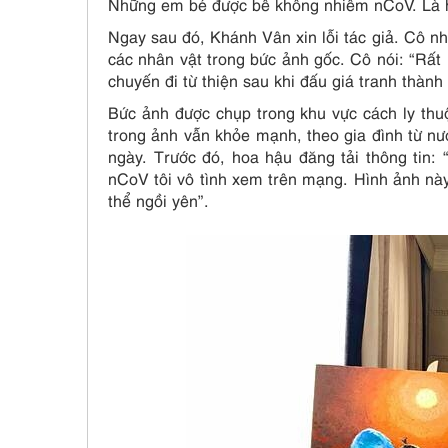
Những em bé được bế không nhiễm nCoV. Là ho
Ngay sau đó, Khánh Vân xin lỗi tác giả. Cô nh
các nhân vật trong bức ảnh gốc. Cô nói: “Rất 
chuyến đi từ thiện sau khi đấu giá tranh thành
Bức ảnh được chụp trong khu vực cách ly thu
trong ảnh vẫn khỏe mạnh, theo gia đình từ nướ
ngày. Trước đó, hoa hậu đăng tải thông tin:
nCoV tôi vô tình xem trên mạng. Hình ảnh này 
thể ngồi yên”.