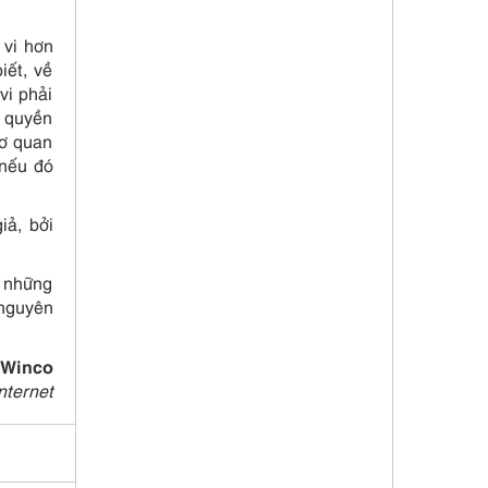
 vi hơn
iết, về
vi phải
m quyền
cơ quan
 nếu đó
iả, bởi
ừ những
 nguyên
 Winco
nternet