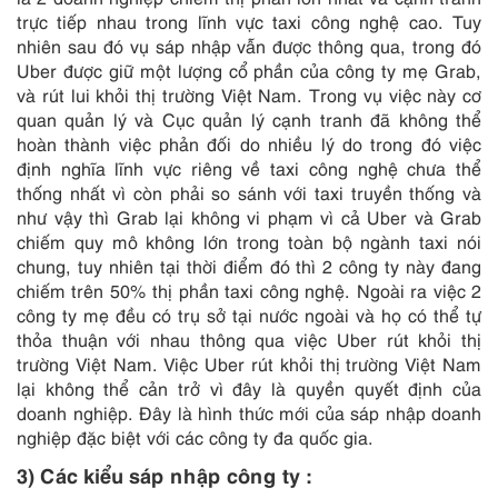
trực tiếp nhau trong lĩnh vực taxi công nghệ cao. Tuy
nhiên sau đó vụ sáp nhập vẫn được thông qua, trong đó
Uber được giữ một lượng cổ phần của công ty mẹ Grab,
và rút lui khỏi thị trường Việt Nam. Trong vụ việc này cơ
quan quản lý và Cục quản lý cạnh tranh đã không thể
hoàn thành việc phản đối do nhiều lý do trong đó việc
định nghĩa lĩnh vực riêng về taxi công nghệ chưa thể
thống nhất vì còn phải so sánh với taxi truyền thống và
như vậy thì Grab lại không vi phạm vì cả Uber và Grab
chiếm quy mô không lớn trong toàn bộ ngành taxi nói
chung, tuy nhiên tại thời điểm đó thì 2 công ty này đang
chiếm trên 50% thị phần taxi công nghệ. Ngoài ra việc 2
công ty mẹ đều có trụ sở tại nước ngoài và họ có thể tự
thỏa thuận với nhau thông qua việc Uber rút khỏi thị
trường Việt Nam. Việc Uber rút khỏi thị trường Việt Nam
lại không thể cản trở vì đây là quyền quyết định của
doanh nghiệp. Đây là hình thức mới của sáp nhập doanh
nghiệp đặc biệt với các công ty đa quốc gia.
3) Các kiểu sáp nhập công ty :