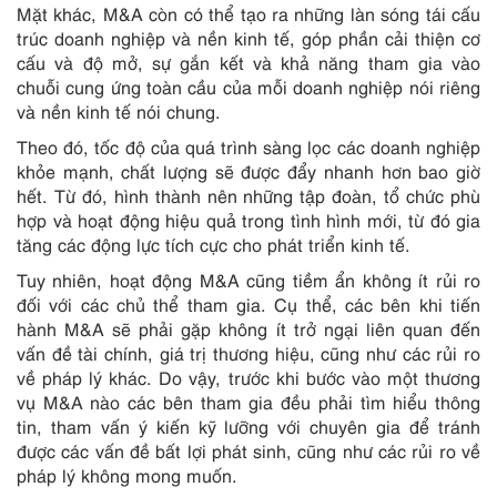
Mặt khác, M&A còn có thể tạo ra những làn sóng tái cấu
trúc doanh nghiệp và nền kinh tế, góp phần cải thiện cơ
cấu và độ mở, sự gắn kết và khả năng tham gia vào
chuỗi cung ứng toàn cầu của mỗi doanh nghiệp nói riêng
và nền kinh tế nói chung.
Theo đó, tốc độ của quá trình sàng lọc các doanh nghiệp
khỏe mạnh, chất lượng sẽ được đẩy nhanh hơn bao giờ
hết. Từ đó, hình thành nên những tập đoàn, tổ chức phù
hợp và hoạt động hiệu quả trong tình hình mới, từ đó gia
tăng các động lực tích cực cho phát triển kinh tế.
Tuy nhiên, hoạt động M&A cũng tiềm ẩn không ít rủi ro
đối với các chủ thể tham gia. Cụ thể, các bên khi tiến
hành M&A sẽ phải gặp không ít trở ngại liên quan đến
vấn đề tài chính, giá trị thương hiệu, cũng như các rủi ro
về pháp lý khác. Do vậy, trước khi bước vào một thương
vụ M&A nào các bên tham gia đều phải tìm hiểu thông
tin, tham vấn ý kiến kỹ lưỡng với chuyên gia để tránh
được các vấn đề bất lợi phát sinh, cũng như các rủi ro về
pháp lý không mong muốn.