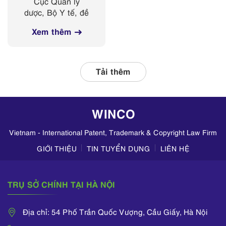
Cục Quản lý
mỹ phẩm trên
dược, Bộ Y tế, đề
các nền tảng
nghị Sở Y tế các
mạng xã hội
Xem thêm
tỉnh, thành phố
thường xuyên phối
hợp với các đơn vị
liên quan, tập
Tải thêm
trung kiểm tra
hoạt động kinh
doanh mỹ phẩm
WINCO
trên TikTok,
Zalo,...
Vietnam - International Patent, Trademark & Copyright Law Firm
GIỚI THIỆU
TIN TUYỂN DỤNG
LIÊN HỆ
TRỤ SỞ CHÍNH TẠI HÀ NỘI
Địa chỉ: 54 Phố Trần Quốc Vượng, Cầu Giấy, Hà Nội