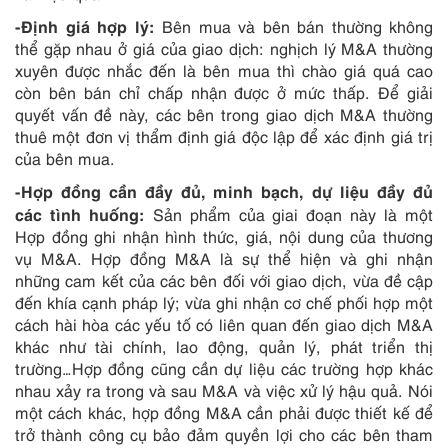
-Định giá hợp lý:
Bên mua và bên bán thường không
thể gặp nhau ở giá của giao dịch: nghịch lý M&A thường
xuyên được nhắc đến là bên mua thì chào giá quá cao
còn bên bán chỉ chấp nhận được ở mức thấp. Để giải
quyết vấn đề này, các bên trong giao dịch M&A thường
thuê một đơn vị thẩm định giá độc lập để xác định giá trị
của bên mua.
-Hợp đồng cần đầy đủ, minh bạch, dự liệu đầy đủ
các tình huống:
Sản phẩm của giai đoạn này là một
Hợp đồng ghi nhận hình thức, giá, nội dung của thương
vụ M&A. Hợp đồng M&A là sự thể hiện và ghi nhận
những cam kết của các bên đối với giao dịch, vừa đề cập
đến khía cạnh pháp lý; vừa ghi nhận cơ chế phối hợp một
cách hài hòa các yếu tố có liên quan đến giao dịch M&A
khác như tài chính, lao động, quản lý, phát triển thị
trường…Hợp đồng cũng cần dự liệu các trường hợp khác
nhau xảy ra trong và sau M&A và việc xử lý hậu quả. Nói
một cách khác, hợp đồng M&A cần phải được thiết kế để
trở thành công cụ bảo đảm quyền lợi cho các bên tham