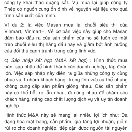
công ty khai thác quặng sắt. Vụ mua lại giúp công ty
Thép có nguồn cung ổn định về nguyên vật liệu cho quá
trình sản xuất của mình.
Ví dụ 2: là việc Masan mua lại chuỗi siêu thị của
Vinmart, Vinmart+. Về cơ bản việc này giúp cho Masan
đảm bảo đầu ra của sản phẩm của họ sẽ luôn có mặt
trên chuỗi siêu thị hàng đầu này và giảm bớt ảnh hưởng
của đối thủ cạnh tranh trong cùng lĩnh vực.
c)
Sáp nhập kết hợp (M&A kết hợp
) : Hình thức mua
bán, sáp nhập để hình thành các doanh nghiệp, tập đoàn
lớn. Việc sáp nhập này diễn ra giữa những công ty cùng
phục vụ 1 nhóm khách hàng, trong lĩnh vực cụ thể nhưng
không cung cấp sản phẩm giống nhau. Các sản phẩm
này có thể hỗ trợ lẫn nhau, đi cùng nhau để chăm sóc
khách hàng, nâng cao chất lượng dịch vụ và uy tín doanh
nghiệp.
Hình thức M&A này sẽ mang lại nhiều lợi ích như: Đa
dạng hóa mặt hàng, sản phẩm, gia tăng lợi nhuận, giảm
rủi ro cho doanh nghiệp, tiếp cận được nguồn tài nguyên