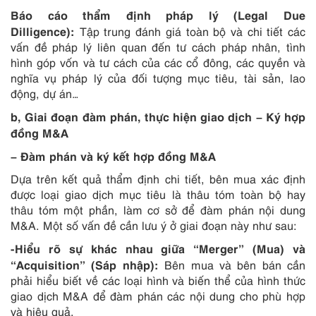
Báo cáo thẩm định pháp lý (Legal Due
Dilligence):
Tập trung đánh giá toàn bộ và chi tiết các
vấn đề pháp lý liên quan đến tư cách pháp nhân, tình
hình góp vốn và tư cách của các cổ đông, các quyền và
nghĩa vụ pháp lý của đối tượng mục tiêu, tài sản, lao
động, dự án…
b, Giai đoạn đàm phán, thực hiện giao dịch – Ký hợp
đồng M&A
– Đàm phán và ký kết hợp đồng M&A
Dựa trên kết quả thẩm định chi tiết, bên mua xác định
được loại giao dịch mục tiêu là thâu tóm toàn bộ hay
thâu tóm một phần, làm cơ sở để đàm phán nội dung
M&A. Một số vấn đề cần lưu ý ở giai đoạn này như sau:
-Hiểu rõ sự khác nhau giữa “Merger” (Mua) và
“Acquisition” (Sáp nhập):
Bên mua và bên bán cần
phải hiểu biết về các loại hình và biến thể của hình thức
giao dịch M&A để đàm phán các nội dung cho phù hợp
và hiệu quả.