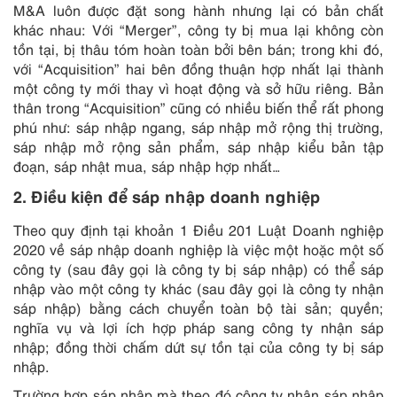
M&A luôn được đặt song hành nhưng lại có bản chất
khác nhau: Với “Merger”, công ty bị mua lại không còn
tồn tại, bị thâu tóm hoàn toàn bởi bên bán; trong khi đó,
với “Acquisition” hai bên đồng thuận hợp nhất lại thành
một công ty mới thay vì hoạt động và sở hữu riêng. Bản
thân trong “Acquisition” cũng có nhiều biến thể rất phong
phú như: sáp nhập ngang, sáp nhập mở rộng thị trường,
sáp nhập mở rộng sản phẩm, sáp nhập kiểu bản tập
đoạn, sáp nhật mua, sáp nhập hợp nhất…
2. Điều kiện để sáp nhập doanh nghiệp
Theo quy định tại khoản 1 Điều 201 Luật Doanh nghiệp
2020 về sáp nhập doanh nghiệp là việc một hoặc một số
công ty (sau đây gọi là công ty bị sáp nhập) có thể sáp
nhập vào một công ty khác (sau đây gọi là công ty nhận
sáp nhập) bằng cách chuyển toàn bộ tài sản; quyền;
nghĩa vụ và lợi ích hợp pháp sang công ty nhận sáp
nhập; đồng thời chấm dứt sự tồn tại của công ty bị sáp
nhập.
Trường hợp sáp nhập mà theo đó công ty nhận sáp nhập