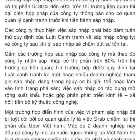
có thị phần từ 30% đến 50% trên thị trường liên quan thì
đại diện hợp pháp của công ty thông báo cho cơ quan
quản lý cạnh tranh trước khi tiến hành sáp nhập.
Các công ty thực hiện việc sáp nhập phải bảo đảm tuân
thủ quy định của Luật Cạnh tranh về sáp nhập công ty;
và công ty sau khi bị sáp nhập sẽ chấm dứt sự tồn tại.
Cấm các trường hợp sáp nhập các công ty mà theo đó
công ty nhận sáp nhập có thị phần trên 50% trên thị
trường có liên quan; trừ trường hợp được quy định tại
Luật cạnh tranh là: một hoặc nhiều doanh nghiệp tham
gia sáp nhập đang trong nguy cơ bị giải thể hoặc lâm
vào tình trạng phá sản; việc sáp nhập có tác dụng mở
rộng xuất khẩu hoặc góp phần phát triển kinh tế – xã
hội; tiến bộ kỹ thuật; công nghệ.
Một trường hợp điển hình của việc vi phạm sáp nhập đã
bị tuýt còi bởi cơ quan quản lý là việc Grab chiếm lại thị
phần của Uber Việt nam. Mặc dù 2 doanh nghiệp này
đều có công ty mẹ tại nước ngoài nhưng tại Việt Nam họ
là 2 doanh nghiệp chiếm thị phần lớn nhất và cạnh tranh