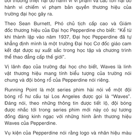
bồi thường thiệt hại do hành vi vi phạm và các tổn hại do
hành vi chiếm vi phạm bản quyền thương hiệu của
trường đại học gây ra.
Theo Sean Burnett, Phó chủ tịch cấp cao và Giám
đốc thương hiệu của Đại học Pepperdine cho biết: “Kể từ
khi thành lập vào năm 1937, Đại học Pepperdine đã tự
khẳng định mình là một trường Đại học Cơ đốc giáo cam
kết đạt được sự xuất sắc trong học tập và chương trình
thể thao đẳng cấp thế giới”.
Vị lãnh đạo của trường đại học cho biết, Waves là linh
vật thương hiệu mang tính biểu tượng của trường nói
chung và đội bóng rổ của Pepperdine nói riêng.
Running Point là một series phim hài nói về một đội
bóng rổ hư cấu tại Los Angeles được gọi là “Waves”.
Đáng nói, theo những thông tin được tiết lộ, đội bóng
được nhắc tới trong series phim mới này có sự tương
đồng đáng kinh ngạc với những hình ảnh thương hiệu
Waves của Pepperdine.
Vụ kiện của Pepperdine nói rằng logo và nhãn hiệu màu