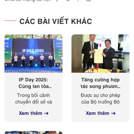
CÁC BÀI VIẾT KHÁC
IP Day 2025:
Tăng cường hợp
Cùng lan tỏa
tác song phương
‘nhịp điệu’ của
giữa Cục Sở hữu
Trong bối cảnh
Được sự cho phép
sở hữu trí tuệ
trí tuệ với Viện
chuyển đổi số và
của Bộ trưởng Bộ
trong kỷ nguyên
Sở hữu công
cách mạng công
Khoa học và
số
nghiệp Cộng
Xem thêm
Xem thêm
nghiệp 4.0 diễn ra
Công nghệ, từ
hoà Pháp
mạnh mẽ, sở hữu
ngày 03-
trí tuệ ngày càng
08/4/2025, đoàn