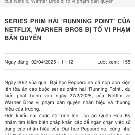
của Netflix, Warner Bros bị tố vi phạm bản quyền
SERIES PHIM HÀI ‘RUNNING POINT’ CỦA
NETFLIX, WARNER BROS BỊ TỐ VI PHẠM
BẢN QUYỀN
Ngày đăng:
02/04/2025 - 11:12
Lượt xem:
155
Ngày 20/2 vừa qua, Đại học Pepperdine đã nộp đơn kiện
lên tòa án cáo buộc series phim hài ‘Running Point’, dự
kiến ​​​​phát hành vào ngày 27/2/2025, của Netflix và
Warner Bros vi phạm bản quyền nhãn hiệu và thương
hiệu của trường.
Đơn khiếu nại được đệ trình lên Tòa án Quận Hoa Kỳ
nhằm tìm kiếm biện pháp khẩn cấp để ngăn chặn việc sử
dụng các nhãn hiệu của Đại học Pepperdine, cũng như