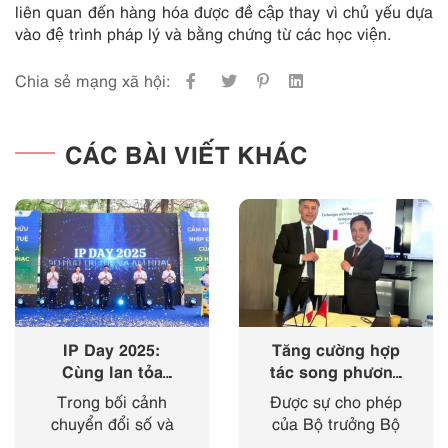
liên quan đến hàng hóa được đề cập thay vì chủ yếu dựa
vào đệ trình pháp lý và bằng chứng từ các học viện.
Chia sẻ mạng xã hội:
CÁC BÀI VIẾT KHÁC
IP Day 2025:
Tăng cường hợp
Cùng lan tỏa
tác song phương
‘nhịp điệu’ của
giữa Cục Sở hữu
Trong bối cảnh
Được sự cho phép
sở hữu trí tuệ
trí tuệ với Viện
chuyển đổi số và
của Bộ trưởng Bộ
trong kỷ nguyên
Sở hữu công
cách mạng công
Khoa học và