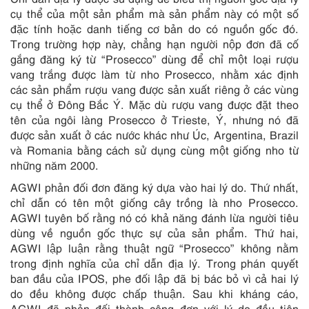
cụ thể của một sản phẩm mà sản phẩm này có một số
đặc tính hoặc danh tiếng cơ bản do có nguồn gốc đó.
Trong trường hợp này, chẳng hạn người nộp đơn đã cố
gắng đăng ký từ “Prosecco” dùng để chỉ một loại rượu
vang trắng được làm từ nho Prosecco, nhằm xác định
các sản phẩm rượu vang được sản xuất riêng ở các vùng
cụ thể ở Đông Bắc Ý. Mặc dù rượu vang được đặt theo
tên của ngôi làng Prosecco ở Trieste, Ý, nhưng nó đã
được sản xuất ở các nước khác như Úc, Argentina, Brazil
và Romania bằng cách sử dụng cùng một giống nho từ
những năm 2000.
AGWI phản đối đơn đăng ký dựa vào hai lý do. Thứ nhất,
chỉ dẫn có tên một giống cây trồng là nho Prosecco.
AGWI tuyên bố rằng nó có khả năng đánh lừa người tiêu
dùng về nguồn gốc thực sự của sản phẩm. Thứ hai,
AGWI lập luận rằng thuật ngữ “Prosecco” không nằm
trong định nghĩa của chỉ dẫn địa lý. Trong phán quyết
ban đầu của IPOS, phe đối lập đã bị bác bỏ vì cả hai lý
do đều không được chấp thuận. Sau khi kháng cáo,
AGWI đã phản đối thành công đơn với lý do đầu tiên