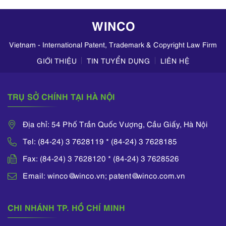
hoạt động kinh
doanh mỹ phẩm
WINCO
trên TikTok,
Zalo,...
Vietnam - International Patent, Trademark & Copyright Law Firm
GIỚI THIỆU
TIN TUYỂN DỤNG
LIÊN HỆ
TRỤ SỞ CHÍNH TẠI HÀ NỘI
Địa chỉ: 54 Phố Trần Quốc Vượng, Cầu Giấy, Hà Nội
Tel: (84-24) 3 7628119 * (84-24) 3 7628185
Fax: (84-24) 3 7628120 * (84-24) 3 7628526
Email: winco@winco.vn; patent@winco.com.vn
CHI NHÁNH TP. HỒ CHÍ MINH