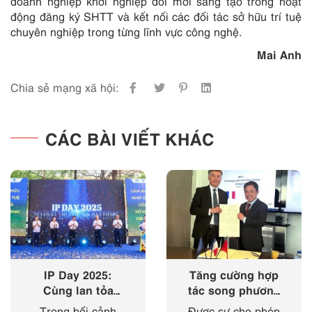
doanh nghiệp khởi nghiệp đổi mới sáng tạo trong hoạt
động đăng ký SHTT và kết nối các đối tác sở hữu trí tuệ
chuyên nghiệp trong từng lĩnh vực công nghệ.
Mai Anh
Chia sẻ mạng xã hội:
CÁC BÀI VIẾT KHÁC
IP Day 2025:
Tăng cường hợp
Cùng lan tỏa
tác song phương
‘nhịp điệu’ của
giữa Cục Sở hữu
Trong bối cảnh
Được sự cho phép