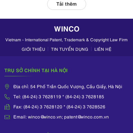
liên quan, tập
Tải thêm
trung kiểm tra
hoạt động kinh
doanh mỹ phẩm
WINCO
trên TikTok,
Zalo,...
Vietnam - International Patent, Trademark & Copyright Law Firm
GIỚI THIỆU
TIN TUYỂN DỤNG
LIÊN HỆ
TRỤ SỞ CHÍNH TẠI HÀ NỘI
Địa chỉ: 54 Phố Trần Quốc Vượng, Cầu Giấy, Hà Nội
Tel: (84-24) 3 7628119 * (84-24) 3 7628185
Fax: (84-24) 3 7628120 * (84-24) 3 7628526
Email: winco@winco.vn; patent@winco.com.vn