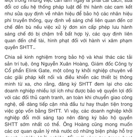
đổi cơ cấu hệ thống pháp luật để thi hành các cam kết
như sửa quy định về nhãn hiệu để bảo hộ các nhãn hiệu
phi truyền thống, quy định về sáng chế liên quan đến cơ
chế đền bù nếu việc xử lý đơn xin cấp phép lưu hành
sáng chế đó bị chậm trễ bất hợp lý, các quy định liên
quan đến chế tài, hình phạt đối với hành vi xâm phạm
quyền SHTT…
Chia sẻ kinh nghiệm trong bảo hộ và khai thác các tải
sản trí tuệ, ông Nguyễn Xuân Hoàng, Giám đốc Công ty
Cổ phẩn Elink Gate, một công ty khởi nghiệp chuyên về
các giải pháp kết nối và điều khiển các thiết bị thông
minh từ xa, cho rằng, đăng ký SHTT đem lại cho các
doanh nghiệp nhiều lợi ích như được bảo vệ quyền lợi đối
với các đối thủ cạnh tranh, an toàn khi chuyển giao công
nghệ, dễ dàng tiếp cận nhà đầu tư hay thuận tiện trong
việc góp vốn bằng SHTT. Vì vậy, các doanh nghiệp khởi
nghiệp đổi mới sáng tạo nên đăng ký bảo hộ quyền
SHTT sớm nhất có thể. Ông Hoàng cũng mong muốn
các cơ quan quản lý nhà nước có những biện pháp hỗ trợ