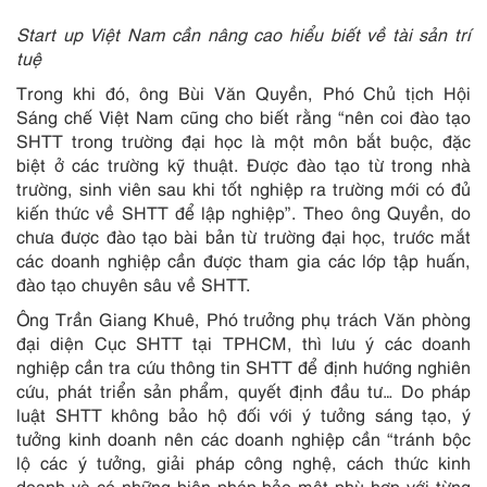
Start up Việt Nam cần nâng cao hiểu biết về tài sản trí
tuệ
Trong khi đó, ông Bùi Văn Quyền, Phó Chủ tịch Hội
Sáng chế Việt Nam cũng cho biết rằng “nên coi đào tạo
SHTT trong trường đại học là một môn bắt buộc, đặc
biệt ở các trường kỹ thuật. Được đào tạo từ trong nhà
trường, sinh viên sau khi tốt nghiệp ra trường mới có đủ
kiến thức về SHTT để lập nghiệp”. Theo ông Quyền, do
chưa được đào tạo bài bản từ trường đại học, trước mắt
các doanh nghiệp cần được tham gia các lớp tập huấn,
đào tạo chuyên sâu về SHTT.
Ông Trần Giang Khuê, Phó trưởng phụ trách Văn phòng
đại diện Cục SHTT tại TPHCM, thì lưu ý các doanh
nghiệp cần tra cứu thông tin SHTT để định hướng nghiên
cứu, phát triển sản phẩm, quyết định đầu tư… Do pháp
luật SHTT không bảo hộ đối với ý tưởng sáng tạo, ý
tưởng kinh doanh nên các doanh nghiệp cần “tránh bộc
lộ các ý tưởng, giải pháp công nghệ, cách thức kinh
doanh và có những biện pháp bảo mật phù hợp với từng