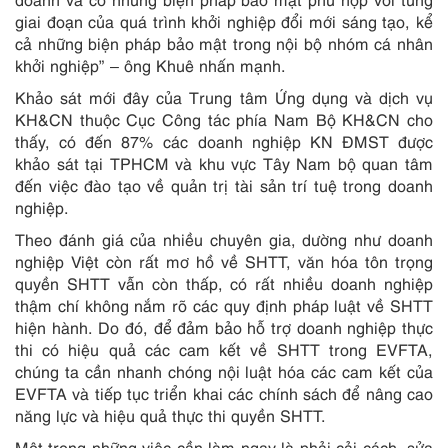
giai đoạn của quá trình khởi nghiệp đổi mới sáng tạo, kể
cả những biện pháp bảo mật trong nội bộ nhóm cá nhân
khởi nghiệp” – ông Khuê nhấn mạnh.
Khảo sát mới đây của Trung tâm Ứng dụng và dịch vụ
KH&CN thuộc Cục Công tác phía Nam Bộ KH&CN cho
thấy, có đến 87% các doanh nghiệp KN ĐMST được
khảo sát tại TPHCM và khu vực Tây Nam bộ quan tâm
đến việc đào tạo về quản trị tài sản trí tuệ trong doanh
nghiệp.
Theo đánh giá của nhiều chuyên gia, dường như doanh
nghiệp Việt còn rất mơ hồ về SHTT, văn hóa tôn trọng
quyền SHTT vẫn còn thấp, có rất nhiều doanh nghiệp
thậm chí không nắm rõ các quy định pháp luật về SHTT
hiện hành. Do đó, để đảm bảo hỗ trợ doanh nghiệp thực
thi có hiệu quả các cam kết về SHTT trong EVFTA,
chúng ta cần nhanh chóng nội luật hóa các cam kết của
EVFTA và tiếp tục triển khai các chính sách để nâng cao
năng lực và hiệu quả thực thi quyền SHTT.
Một trong những việc cần làm ngay là phải cải cách, sửa