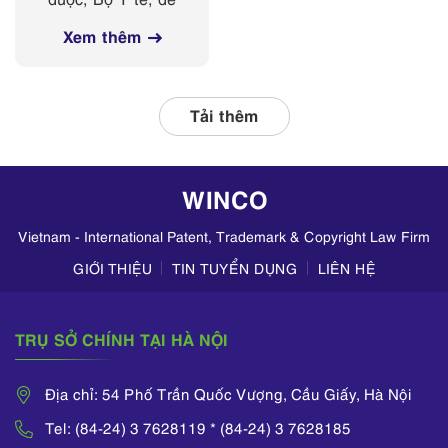
các nền tảng
nghị Sở Y tế các
mạng xã hội
Xem thêm
tỉnh, thành phố
thường xuyên phối
hợp với các đơn vị
liên quan, tập
Tải thêm
trung kiểm tra
hoạt động kinh
doanh mỹ phẩm
WINCO
trên TikTok,
Zalo,...
Vietnam - International Patent, Trademark & Copyright Law Firm
GIỚI THIỆU
TIN TUYỂN DỤNG
LIÊN HỆ
TRỤ SỞ CHÍNH TẠI HÀ NỘI
Địa chỉ: 54 Phố Trần Quốc Vượng, Cầu Giấy, Hà Nội
Tel: (84-24) 3 7628119 * (84-24) 3 7628185