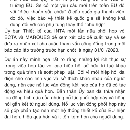
trường EU. Sẽ có một yêu cầu mới trên toàn EU đối
với “điều khoản sửa chữa” ở cấp quốc gia thành viên,
do đó, việc bảo vệ thiết kế quốc gia sẽ không khả
dụng đối với các phụ tùng thay thế “phù hợp”.
Ủy ban Thiết kế của INTA một lần nữa phối hợp với
ECTA và MARQUES để xem xét các đề xuất này và sẽ
đưa ra nhận xét cho cuộc tham vấn cộng đồng trong một
báo cáo lập trường trước hạn chót là ngày 31/01/2023.
Dự án này minh họa rất rõ ràng những lợi ích thực sự
trong việc hợp tác với các hiệp hội sở hữu trí tuệ khác
trong quá trình rà soát pháp luật. Bởi vì mỗi hiệp hội đại
diện cho các lĩnh vực và sở thích khác nhau của người
dùng, nên các nỗ lực vận động kết hợp của họ đã có tác
động và hiệu quả hơn. Bản thân Ủy ban đã thừa nhận
tác động tích cực của những nỗ lực phối hợp này và tiếng
nói gắn kết từ người dùng. Nỗ lực vận động phối hợp này
sẽ góp phần tạo nên một hệ thống thiết kế của EU hiện
đại hơn, hiệu quả hơn và ít tốn kém hơn cho người dùng.