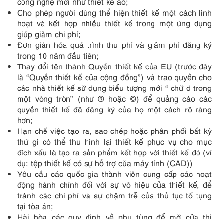
công nghệ mới như thiết kế ảo;
Cho phép người dùng thể hiện thiết kế một cách linh
hoạt và kết hợp nhiều thiết kế trong một ứng dụng
giúp giảm chi phí;
Đơn giản hóa quá trình thu phí và giảm phí đăng ký
trong 10 năm đầu tiên;
Thay đổi tên thành Quyền thiết kế của EU (trước đây
là “Quyền thiết kế của cộng đồng”) và trao quyền cho
các nhà thiết kế sử dụng biểu tượng mới “ chữ d trong
một vòng tròn” (như ® hoặc ©) để quảng cáo các
quyền thiết kế đã đăng ký của họ một cách rõ ràng
hơn;
Hạn chế việc tạo ra, sao chép hoặc phân phối bất kỳ
thứ gì có thể thu hình lại thiết kế phục vụ cho mục
đích xấu là tạo ra sản phẩm kết hợp với thiết kế đó (ví
dụ: tệp thiết kế có sự hỗ trợ của máy tính (CAD))
Yêu cầu các quốc gia thành viên cung cấp các hoạt
động hành chính đối với sự vô hiệu của thiết kế, để
tránh các chi phí và sự chậm trễ của thủ tục tố tụng
tại tòa án;
Hài hòa các quy định về phụ tùng để mở cửa thị