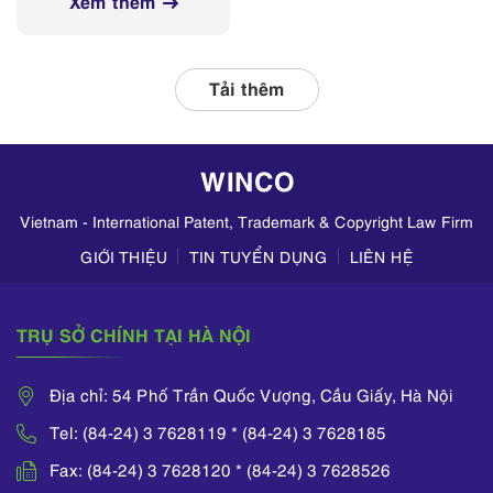
Xem thêm
tỉnh, thành phố
thường xuyên phối
hợp với các đơn vị
liên quan, tập
Tải thêm
trung kiểm tra
hoạt động kinh
doanh mỹ phẩm
WINCO
trên TikTok,
Zalo,...
Vietnam - International Patent, Trademark & Copyright Law Firm
GIỚI THIỆU
TIN TUYỂN DỤNG
LIÊN HỆ
TRỤ SỞ CHÍNH TẠI HÀ NỘI
Địa chỉ: 54 Phố Trần Quốc Vượng, Cầu Giấy, Hà Nội
Tel: (84-24) 3 7628119 * (84-24) 3 7628185
Fax: (84-24) 3 7628120 * (84-24) 3 7628526