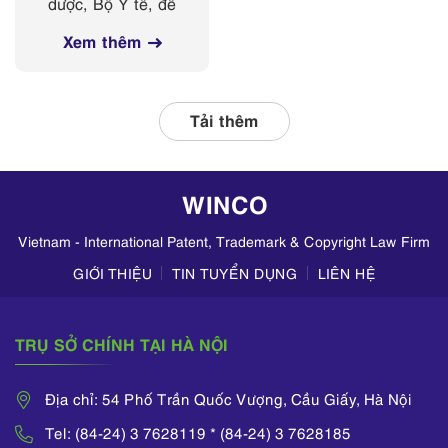
dược, Bộ Y tế, đề
các nền tảng
nghị Sở Y tế các
mạng xã hội
Xem thêm
tỉnh, thành phố
thường xuyên phối
hợp với các đơn vị
liên quan, tập
Tải thêm
trung kiểm tra
hoạt động kinh
doanh mỹ phẩm
WINCO
trên TikTok,
Zalo,...
Vietnam - International Patent, Trademark & Copyright Law Firm
GIỚI THIỆU
TIN TUYỂN DỤNG
LIÊN HỆ
TRỤ SỞ CHÍNH TẠI HÀ NỘI
Địa chỉ: 54 Phố Trần Quốc Vượng, Cầu Giấy, Hà Nội
Tel: (84-24) 3 7628119 * (84-24) 3 7628185