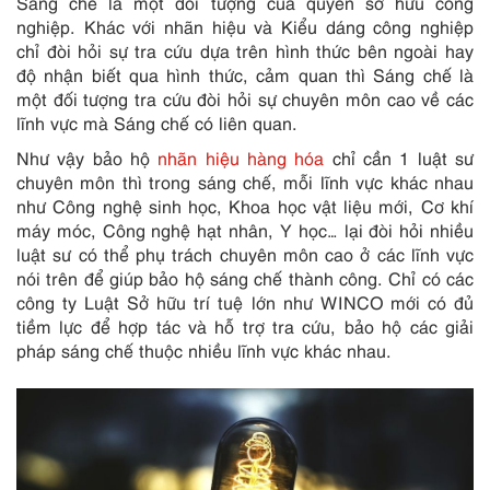
Sáng chế là một đối tượng của quyền sở hữu công
nghiệp. Khác với nhãn hiệu và Kiểu dáng công nghiệp
chỉ đòi hỏi sự tra cứu dựa trên hình thức bên ngoài hay
độ nhận biết qua hình thức, cảm quan thì Sáng chế là
một đối tượng tra cứu đòi hỏi sự chuyên môn cao về các
lĩnh vực mà Sáng chế có liên quan.
Như vậy bảo hộ
nhãn hiệu hàng hóa
chỉ cần 1 luật sư
chuyên môn thì trong sáng chế, mỗi lĩnh vực khác nhau
như Công nghệ sinh học, Khoa học vật liệu mới, Cơ khí
máy móc, Công nghệ hạt nhân, Y học… lại đòi hỏi nhiều
luật sư có thể phụ trách chuyên môn cao ở các lĩnh vực
nói trên để giúp bảo hộ sáng chế thành công. Chỉ có các
công ty Luật Sở hữu trí tuệ lớn như WINCO mới có đủ
tiềm lực để hợp tác và hỗ trợ tra cứu, bảo hộ các giải
pháp sáng chế thuộc nhiều lĩnh vực khác nhau.