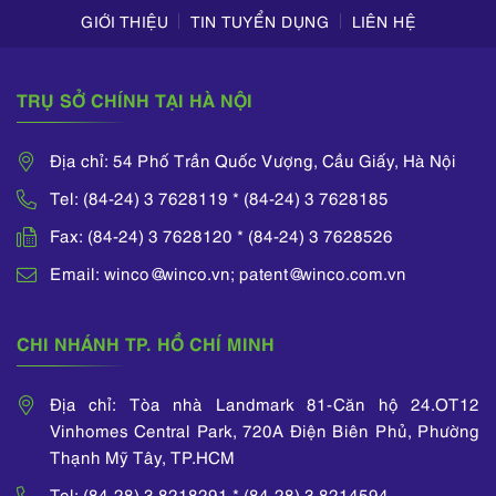
GIỚI THIỆU
TIN TUYỂN DỤNG
LIÊN HỆ
TRỤ SỞ CHÍNH TẠI HÀ NỘI
Địa chỉ: 54 Phố Trần Quốc Vượng, Cầu Giấy, Hà Nội
Tel: (84-24) 3 7628119 * (84-24) 3 7628185
Fax: (84-24) 3 7628120 * (84-24) 3 7628526
Email: winco@winco.vn; patent@winco.com.vn
CHI NHÁNH TP. HỒ CHÍ MINH
Địa chỉ: Tòa nhà Landmark 81-Căn hộ 24.OT12
Vinhomes Central Park, 720A Điện Biên Phủ, Phường
Thạnh Mỹ Tây, TP.HCM
Tel: (84-28) 3 8218291 * (84-28) 3 8214594