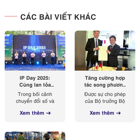
CÁC BÀI VIẾT KHÁC
IP Day 2025:
Tăng cường hợp
Cùng lan tỏa
tác song phương
‘nhịp điệu’ của
giữa Cục Sở hữu
Trong bối cảnh
Được sự cho phép
sở hữu trí tuệ
trí tuệ với Viện
chuyển đổi số và
của Bộ trưởng Bộ
trong kỷ nguyên
Sở hữu công
cách mạng công
Khoa học và
số
nghiệp Cộng
Xem thêm
Xem thêm
nghiệp 4.0 diễn ra
Công nghệ, từ
hoà Pháp
mạnh mẽ, sở hữu
ngày 03-
trí tuệ ngày càng
08/4/2025, đoàn
đóng vai trò then
công tác của Cục