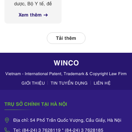
mỹ phẩm trên
dược, Bộ Y tế, đề
các nền tảng
nghị Sở Y tế các
mạng xã hội
Xem thêm
tỉnh, thành phố
thường xuyên phối
hợp với các đơn vị
liên quan, tập
Tải thêm
trung kiểm tra
hoạt động kinh
doanh mỹ phẩm
WINCO
trên TikTok,
Zalo,...
Vietnam - International Patent, Trademark & Copyright Law Firm
GIỚI THIỆU
TIN TUYỂN DỤNG
LIÊN HỆ
TRỤ SỞ CHÍNH TẠI HÀ NỘI
Địa chỉ: 54 Phố Trần Quốc Vượng, Cầu Giấy, Hà Nội
Tel: (84-24) 3 7628119 * (84-24) 3 7628185