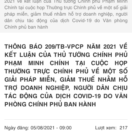
2021 về kết luận của Thủ tướng Chính phủ Phạm Minh
Chính tại cuộc họp Thường trực Chính phủ về một số giải
pháp miễn, giảm thuế nhằm hỗ trợ doanh nghiệp, người
dân chịu tác động của dịch Covid-19 do Văn phòng
Chính phủ ban hành
THÔNG BÁO 209/TB-VPCP NĂM 2021 VỀ
KẾT LUẬN CỦA THỦ TƯỚNG CHÍNH PHỦ
PHẠM MINH CHÍNH TẠI CUỘC HỌP
THƯỜNG TRỰC CHÍNH PHỦ VỀ MỘT SỐ
GIẢI PHÁP MIỄN, GIẢM THUẾ NHẰM HỖ
TRỢ DOANH NGHIỆP, NGƯỜI DÂN CHỊU
TÁC ĐỘNG CỦA DỊCH COVID-19 DO VĂN
PHÒNG CHÍNH PHỦ BAN HÀNH
Ngày đăng:
05/08/2021 - 09:00
Lượt xem:
217