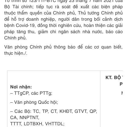
Tờ trình số 123/TTr-BTC ngày 23 tháng 7 năm 2021 của
Bộ Tài chính; tiếp tục rà soát đề xuất các biện pháp
thuộc thẩm quyền của Chính phủ, Thủ tướng Chính phủ
để hỗ trợ doanh nghiệp, người dân trong bối cảnh dịch
bệnh Covid-19, đồng thời nghiên cứu, hoàn thiện các giải
pháp tăng thu, giảm chi ngân sách nhà nước, báo cáo
Chính phủ.
Văn phòng Chính phủ thông báo để các cơ quan biết,
thực hiện./.
KT. BỘ 
PH
Nơi nhận:
–
TTgCP, các PTTg;
Ma
–
Văn phòng Quốc hội;
– Các Bộ: TC, TP, CT, KHĐT, GTVT, QP,
CA, NNPTNT,
TTTT, LDTBXH, VHTTDL;