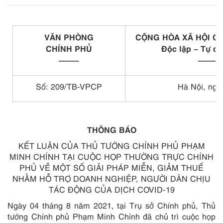
VĂN PHÒNG
CỘNG HÒA XÃ HỘI CH
CHÍNH PHỦ
Độc lập – Tự d
——–
———
Số: 209/TB-VPCP
Hà Nội, ngà
THÔNG BÁO
KẾT LUẬN CỦA THỦ TƯỚNG CHÍNH PHỦ PHẠM
MINH CHÍNH TẠI CUỘC HỌP THƯỜNG TRỰC CHÍNH
PHỦ VỀ MỘT SỐ GIẢI PHÁP MIỄN, GIẢM THUẾ
NHẰM HỖ TRỢ DOANH NGHIỆP, NGƯỜI DÂN CHỊU
TÁC ĐỘNG CỦA DỊCH COVID-19
Ngày 04 tháng 8 năm 2021, tại Trụ sở Chính phủ, Thủ
tướng Chính phủ Phạm Minh Chính đã chủ trì cuộc họp