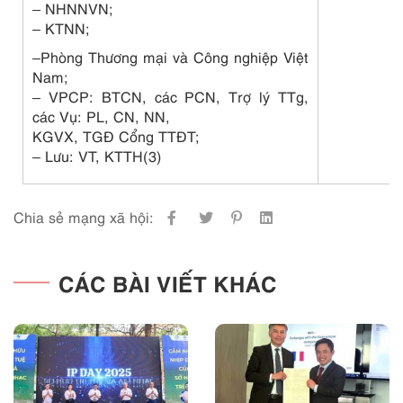
– NHNNVN;
– KTNN;
–Phòng Thương mại và Công nghiệp Việt
Nam;
–
VPCP: BTCN,
các PCN, Trợ
lý
TTg,
các Vụ:
PL,
CN,
NN,
KGVX,
TGĐ Cổng TTĐT;
–
Lưu: VT, KTTH(3)
Chia sẻ mạng xã hội:
CÁC BÀI VIẾT KHÁC