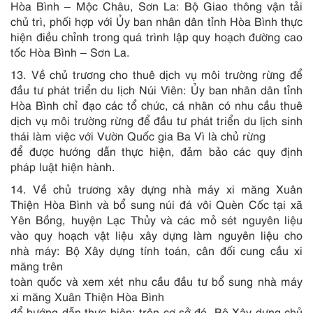
Hòa Bình – Mộc Châu, Sơn La: Bộ Giao thông vận tải
chủ trì, phối hợp với Ủy ban nhân dân tỉnh Hòa Bình thực
hiện điều chỉnh trong quá trình lập quy hoạch đường cao
tốc Hòa Bình – Sơn La.
13. Về chủ trương cho thuê dịch vụ môi trường rừng để
đầu tư phát triển du lịch Núi Viên: Ủy ban nhân dân tỉnh
Hòa Bình chỉ đạo các tổ chức, cá nhân có nhu cầu thuê
dịch vụ môi trường rừng để đầu tư phát triển du lịch sinh
thái làm việc với Vườn Quốc gia Ba Vì là chủ rừng
để được hướng dẫn thực hiện, đảm bảo các quy định
pháp luật hiện hành.
14. Về chủ trương xây dựng nhà máy xi măng Xuân
Thiện Hòa Bình và bổ sung núi đá vôi Quèn Cốc tại xã
Yên Bồng, huyện Lạc Thủy và các mỏ sét nguyên liệu
vào quy hoạch vật liệu xây dựng làm nguyên liệu cho
nhà máy: Bộ Xây dựng tính toán, cân đối cung cầu xi
măng trên
toàn quốc và xem xét nhu cầu đầu tư bổ sung nhà máy
xi măng Xuân Thiện Hòa Bình
để hướng dẫn thực hiện; trên cơ sở đó, Bộ Xây dựng chủ