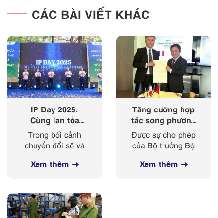
CÁC BÀI VIẾT KHÁC
IP Day 2025:
Tăng cường hợp
Cùng lan tỏa
tác song phương
‘nhịp điệu’ của
giữa Cục Sở hữu
Trong bối cảnh
Được sự cho phép
sở hữu trí tuệ
trí tuệ với Viện
chuyển đổi số và
của Bộ trưởng Bộ
trong kỷ nguyên
Sở hữu công
cách mạng công
Khoa học và
số
nghiệp Cộng
Xem thêm
Xem thêm
nghiệp 4.0 diễn ra
Công nghệ, từ
hoà Pháp
mạnh mẽ, sở hữu
ngày 03-
trí tuệ ngày càng
08/4/2025, đoàn
đóng vai trò then
công tác của Cục
chốt trong bảo vệ
Sở hữu trí tuệ, do