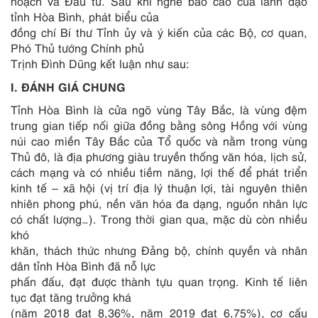
hoạch và Đầu tư. Sau khi nghe báo cáo của lãnh đạo
tỉnh Hòa Bình, phát biểu của
đồng chí Bí thư Tỉnh ủy và ý kiến của các Bộ, cơ quan,
Phó Thủ tướng Chính phủ
Trịnh Đình Dũng kết luận như sau:
I. ĐÁNH GIÁ CHUNG
Tỉnh Hòa Bình là cửa ngõ vùng Tây Bắc, là vùng đệm
trung gian tiếp nối giữa đồng bằng sông Hồng với vùng
núi cao miền Tây Bắc của Tổ quốc và nằm trong vùng
Thủ đô, là địa phương giàu truyền thống văn hóa, lịch sử,
cách mạng và có nhiều tiềm năng, lợi thế để phát triển
kinh tế – xã hội (vị trí địa lý thuận lợi, tài nguyên thiên
nhiên phong phú, nền văn hóa đa dạng, nguồn nhân lực
có chất lượng…). Trong thời gian qua, mặc dù còn nhiều
khó
khăn, thách thức nhưng Đảng bộ, chính quyền và nhân
dân tỉnh Hòa Bình đã nỗ lực
phấn đấu, đạt được thành tựu quan trọng. Kinh tế liên
tục đạt tăng trưởng khá
(năm 2018 đạt 8,36%, năm 2019 đạt 6,75%), cơ cấu