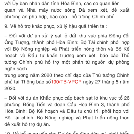
với Ủy ban nhân dân tỉnh Hòa Bình, các cơ quan liên
quan và Nhà máy nước sông Đà xem xét, đề xuất
phương án phù hợp, báo cáo Thủ tướng Chính phủ.
9. Về hỗ trợ khắc phục, xử lý hậu quả thiên tai:
– Đối với dự án xử lý sạt lở đất khu vực phía Đông đồi
Ông Tượng, thành phố Hòa Bình: Bộ Tài chính phối hợp
với Bộ Nông nghiệp và Phát triển nông thôn và Bộ Kế
hoạch và Đầu tư khẩn trương xem xét, báo cáo Thủ
tướng Chính phủ hỗ trợ một phần từ nguồn dự phòng
ngân sách
trung ương năm 2020 theo chỉ đạo của Thủ tướng Chính
phủ tại Thông báo số
190/TB-VPCP
ngày 27 tháng 5 năm
2020.
– Đối với dự án Khắc phục cấp bách sạt lở khu vực tổ 26
phường Đồng Tiến và đoạn Cầu Hòa Bình 3, thành phố
Hòa Bình: Bộ Kế hoạch và Đầu tư chủ trì, phối hợp với
Bộ Tài chính, Bộ Nông nghiệp và Phát triển nông thôn
đề xuất hỗ trợ dự án.
10. Về bổ sung vốn cho Dự án ổn định dân cư, phát triển