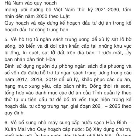
Hà Nam vào quy hoạch
mạng lưới đường bộ Việt Nam thời kỳ 2021-2030, tầm
nhìn đến năm 2050 theo Luật
Quy hoạch và xây dựng kế hoạch đầu tư dự án trong kế
hoạch đầu tư công trung hạn.
5. Về hỗ trợ từ ngân sách trung ương để xử lý sạt lở bờ
sông, bờ biển và di dời dân khẩn cấp tại những khu vực
lũ ống, lũ quét, sạt lở đất trên địa bàn: Trước mắt, Ủy
ban nhân dân tỉnh Hòa
Bình sử dụng nguồn dự phòng ngân sách địa phương và
số vốn đã được hỗ trợ từ ngân sách trung ương trong các
năm 2017, 2018, 2019 để xử lý, khắc phục các dự án,
hạng mục xung yếu, cấp bách nhất. Đồng thời rà soát,
tổng hợp vào danh mục các dự án của Tỉnh quản lý theo
thứ tự ưu tiên đầu tư để bố trí vốn thực hiện trong kế
hoạch đầu tư công trung hạn giai đoạn 2021 – 2025 theo
quy định.
6. Về bổ sung nhà máy cung cấp nước sạch Hòa Bình –
Xuân Mai vào Quy hoạch cấp nước: Bộ Xây dựng chủ trì,
phối hợp với Ủy ban nhân dân thành phố Hà Nội, Ủy ban