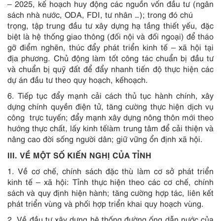
– 2025, kế hoạch huy động các nguồn vốn đầu tư (ngân
sách nhà nước, ODA, FDI, tư nhân …); trong đó chú
trọng, tập trung đầu tư xây dựng hạ tầng thiết yếu, đặc
biệt là hệ thống giao thông (đối nội và đối ngoại) để tháo
gỡ điểm nghẽn, thúc đẩy phát triển kinh tế – xã hội tại
địa phương. Chủ động làm tốt công tác chuẩn bị đầu tư
và chuẩn bị quỹ đất để đẩy nhanh tiến độ thực hiện các
dự án đầu tư theo quy hoạch, kếhoạch.
6. Tiếp tục đẩy mạnh cải cách thủ tục hành chính, xây
dựng chính quyền điện tử, tăng cường thực hiện dịch vụ
công trực tuyến; đẩy mạnh xây dựng nông thôn mới theo
hướng thực chất, lấy kinh tếlàm trung tâm để cải thiện và
nâng cao đời sống người dân; giữ vững ổn định xã hội.
III. VỀ MỘT SỐ KIẾN NGHỊ CỦA TỈNH
1. Về cơ chế, chính sách đặc thù làm cơ sở phát triển
kinh tế – xã hội: Tỉnh thực hiện theo các cơ chế, chính
sách và quy định hiện hành; tăng cường hợp tác, liên kết
phát triển vùng và phối hợp triển khai quy hoạch vùng.
2. Về đầu tư xây dựng hệ thống đường ống dẫn nước của