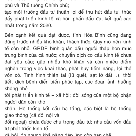
phủ và Thủ tướng Chính phủ;
tạo môi trường đầu tư thuận lợi để thu hút đầu tư, thúc
đẩy phát triển kinh tế xã hội, phấn đấu đạt kết quả cao
nhất trong năm 2020.
Bên cạnh kết quả đạt được, tỉnh Hòa Bình cũng đang
đứng trước nhiều khó khăn, thách thức. Quy mô nền kinh
tế còn nhỏ, GRDP bình quân đầu người thấp hơn mức
trung bình của cả nước; chuyển dịch cơ cấu kinh tế chưa
đạt yêu cầu; gặp nhiều khó khăn và còn nhiều điểm
nghẽn trong việc khai thác, phát huy tiềm năng, lợi thế
vốn có. Tình hình thiên tai (lũ quét, sạt lở đất …), thời
tiết, dịch bệnh diễn biến phức tạp, cực đoan ảnh hưởng
không nhỏ
tới phát triển kinh tế – xã hội; đời sống của một bộ phận
người dân còn khó
khăn. Hệ thống kết cấu hạ tầng, đặc biệt là hệ thống
giao thông (cả đối nội và
đối ngoại) chưa được chú trọng đầu tư; nhu cầu vốn đầu
tư phát triển kinh tế –
xã hội lớn nhưng khả năng đáp ứng còn hạn chế.