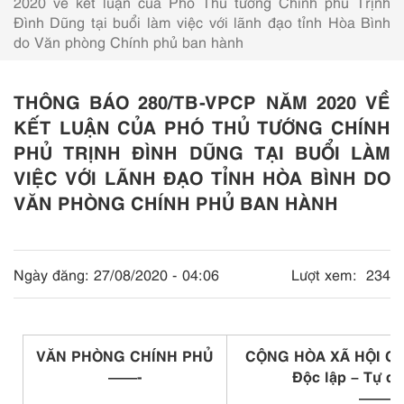
2020 về kết luận của Phó Thủ tướng Chính phủ Trịnh
Đình Dũng tại buổi làm việc với lãnh đạo tỉnh Hòa Bình
do Văn phòng Chính phủ ban hành
THÔNG BÁO 280/TB-VPCP NĂM 2020 VỀ
KẾT LUẬN CỦA PHÓ THỦ TƯỚNG CHÍNH
PHỦ TRỊNH ĐÌNH DŨNG TẠI BUỔI LÀM
VIỆC VỚI LÃNH ĐẠO TỈNH HÒA BÌNH DO
VĂN PHÒNG CHÍNH PHỦ BAN HÀNH
Ngày đăng:
27/08/2020 - 04:06
Lượt xem:
234
VĂN PHÒNG CHÍNH PHỦ
CỘNG HÒA XÃ HỘI CH
——-
Độc lập – Tự d
———