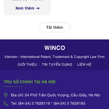
các nền tảng
nghị Sở Y tế các
mạng xã hội
Xem thêm
tỉnh, thành phố
thường xuyên phối
hợp với các đơn vị
liên quan, tập
Tải thêm
trung kiểm tra
hoạt động kinh
doanh mỹ phẩm
WINCO
trên TikTok,
Zalo,...
Vietnam - International Patent, Trademark & Copyright Law Firm
GIỚI THIỆU
TIN TUYỂN DỤNG
LIÊN HỆ
TRỤ SỞ CHÍNH TẠI HÀ NỘI
Địa chỉ: 54 Phố Trần Quốc Vượng, Cầu Giấy, Hà Nội
Tel: (84-24) 3 7628119 * (84-24) 3 7628185