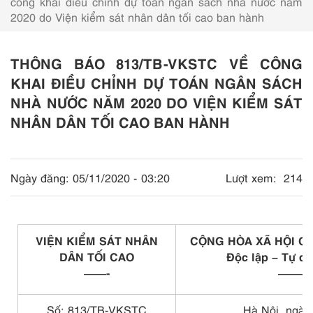
công khai điều chỉnh dự toán ngân sách nhà nước năm
2020 do Viện kiểm sát nhân dân tối cao ban hành
THÔNG BÁO 813/TB-VKSTC VỀ CÔNG
KHAI ĐIỀU CHỈNH DỰ TOÁN NGÂN SÁCH
NHÀ NƯỚC NĂM 2020 DO VIỆN KIỂM SÁT
NHÂN DÂN TỐI CAO BAN HÀNH
Ngày đăng:
05/11/2020 - 03:20
Lượt xem:
214
VIỆN KIỂM SÁT NHÂN
CỘNG HÒA XÃ HỘI CH
DÂN TỐI CAO
Độc lập – Tự d
——-
———
Số: 813/TB-VKSTC
Hà Nội, ngày