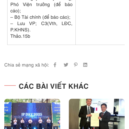
Phó Viện trưởng (để báo
cáo);
– Bộ Tài chính (để báo cáo);
– Lưu VP; C3(Vth, LĐC,
P.KHNS).
Thảo.15b
Chia sẻ mạng xã hội:
CÁC BÀI VIẾT KHÁC