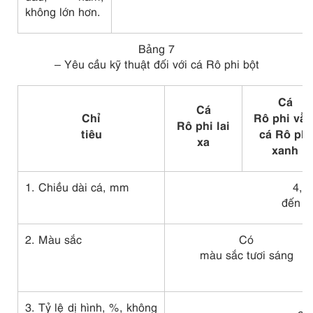
không lớn hơn.
Bảng 7
– Yêu cầu kỹ thuật đối với cá Rô phi bột
Cá
Cá
Chỉ
Rô phi vằn
Rô phi lai
tiêu
cá Rô phi
xa
xanh
1. Chiều dài cá, mm
4,5
đến 7
2. Màu sắc
Có
màu sắc tươi sáng
3. Tỷ lệ dị hình, %, không