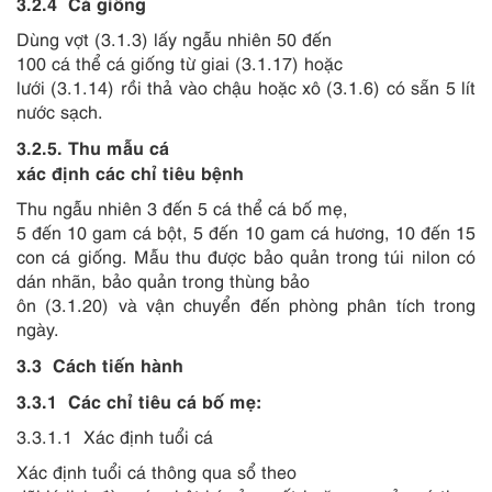
3.2.4
Cá giống
Dùng vợt (3.1.3) lấy ngẫu nhiên 50 đến
100 cá th
ể
cá giống từ giai
(3.1.17)
hoặc
lưới (3.1.14) rồi thả vào chậu hoặc xô (3.1.6) có sẵn 5 lít
nước sạch.
3.2.5.
Thu mẫu cá
xác định các chỉ tiêu bệnh
Thu ngẫu nhiên 3 đến 5 cá thể cá bố mẹ,
5 đến 10 gam cá bột, 5 đến 10 gam cá hương, 10 đến 15
con cá giống. M
ẫ
u thu được bảo quản trong túi nilon có
dán nhãn, bảo quản trong thùng bảo
ôn (3.1.20) và vận chuyển đ
ế
n phòng phân tích trong
ngày.
3.3
Cách tiến hành
3.3.1
C
á
c chỉ tiêu cá bố mẹ:
3.3.1.1
Xác định tuổi cá
Xác định tuổi cá thông qua sổ theo