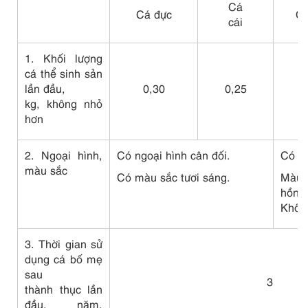
Cá
Cá đực
Cá
cái
1. Khối lượng
cá thể sinh sản
lần đầu,
0,30
0,25
0
kg, không nhỏ
hơn
2. Ngoại hình,
Có ngoại hình cân đối.
Có ng
màu sắc
Có màu sắc tươi sáng.
Màu 
hồng
Không
3. Thời gian sử
dụng cá bố mẹ
sau
3
thành thục lần
đầu, năm,