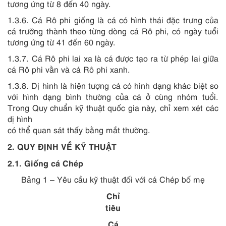
tương ứng từ 8 đến 40 ngày.
1.3.6.
Cá Rô phi giống là cá có hình thái đặc trưng của
cá trưởng thành theo từng dòng cá Rô phi, có ngày tu
ổ
i
tương ứng từ 41 đến 60 ngày.
1.3.7.
Cá Rô phi lai xa là cá được tạo ra từ phép lai giữa
cá Rô phi vằn và cá Rô phi xanh.
1.3.8.
Dị hình là hiện tượng cá có hình dạng khác biệt so
với hình dạng bình thường của cá ở cùng nhóm tuổi.
Trong Q
u
y chuẩn kỹ thuật quốc gia này, chỉ xem xét các
dị hình
có thể quan sát thấy bằng mắt thường.
2. QUY ĐỊNH VỀ KỸ THUẬT
2.1.
Giống cá Chép
Bảng 1 – Yêu cầu kỹ thuật đối với cá Chép bố mẹ
Chỉ
tiêu
Cá