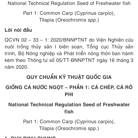
National Technical Regulation Seed of Freshwater fish
Part 1: Common Carp
(Cyprinus carpio)
,
Tilapia
(Oreochromis
spp.)
Lời nói đầu
QCVN 02 – 33 – 1: 2020/BNNPTNT do Viện Nghiên cứu
nuôi trồng thủy sản I biên soạn, Tổng cục Thủy sản
trình, Bộ Nông nghiệp và Phát triển nông thôn ban hành
kèm theo Thông tư số 05/TT-BNNPTNT ngày 16 tháng 3
năm 2020.
QUY CHUẨN KỸ THUẬT QUỐC GIA
GIỐNG CÁ NƯỚC NGỌT – PHẦN 1: CÁ CHÉP, CÁ RÔ
PHI
National Technical Regulation Seed of Freshwater
fish
Part 1: Common Carp
(Cyprinus carpio)
,
Tilapia
(Oreochromis
spp.
)
1. QUY ĐỊNH CHUNG