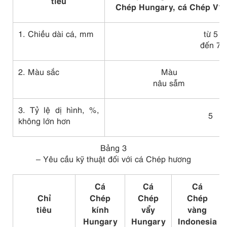
tiêu
Chép Hungary, cá Chép V1
1. Chiều dài cá, mm
từ 5
đến 7
2. Màu sắc
Màu
nâu sẫm
3. Tỷ lệ dị hình, %,
5
không lớn hơn
Bảng 3
– Yêu cầu kỹ thuật đối với cá Chép hương
Cá
Cá
Cá
Chỉ
Chép
Chép
Chép
tiêu
kính
vẩy
vàng
Hungary
Hungary
Indonesia