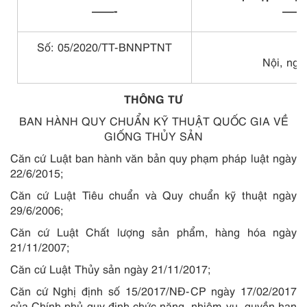
——-
——
Số: 05/2020/TT-BNNPTNT
Nội
, ng
THÔNG TƯ
BAN HÀNH QUY CHUẨN KỸ THUẬT QUỐC GIA VỀ
GIỐNG THỦY SẢN
Căn cứ Luậ
t
ban hành văn bản quy phạm pháp luật ngày
22/6/2015;
Căn cứ Luật Tiêu chuẩn và Quy chuẩn kỹ thuật ngày
29/6/2006;
Căn cứ Luật Chất lượng sản phẩm, hàng hóa ngày
21/11/2007;
Căn cứ Luật Thủy sản ngày 21/11/2017;
Căn c
ứ
Nghị định s
ố
15/2017/NĐ-CP ngày 17/02/2017
của Ch
í
nh phủ quy định chức năng, nhiệm vụ, quyền hạn