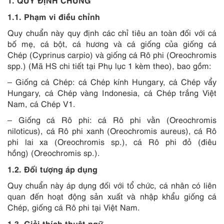
1.1.
Phạm vi điều chỉnh
Quy chuẩn này quy định các chỉ tiêu an toàn đối với cá
bố mẹ, cá bột, cá hương và cá giống của giống cá
Chép
(Cyprinus carpio)
và giống cá Rô phi
(Oreochromis
spp.)
(Mã HS chi tiết tại Phụ lục 1 kèm theo), bao gồm:
–
Giống cá Chép: cá Chép kính Hungary, cá Chép vẩy
Hungary, cá Chép vàng Indonesia, cá Chép trắng Việt
Nam, cá Chép V1.
–
Giống cá Rô phi: cá Rô phi vằn
(Oreochromis
niloticus)
, cá Rô phi xanh
(Oreochromis aureus),
cá Rô
phi lai xa
(Oreochromis sp.)
, cá Rô phi đỏ (điêu
hồng)
(Oreochromis sp.).
1.2.
Đối tượng áp dụng
Quy chuẩn này áp dụng đối với t
ổ
chức, cá nhân có liên
quan đến hoạt động sản xuất và nhập khẩu giống cá
Chép, giống cá Rô phi tại Việt Nam.
1.3.
Giải thích thuật ngữ