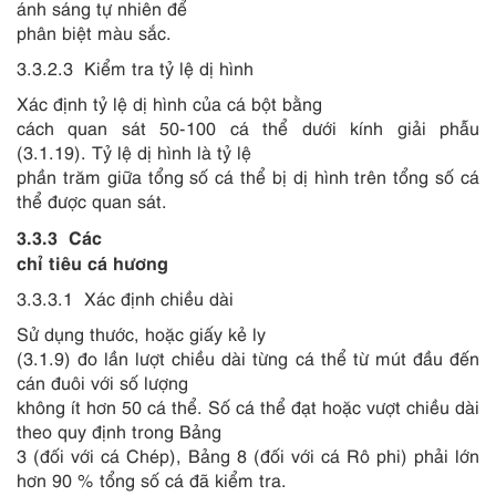
ánh sáng tự nhiên để
phân biệt màu sắc.
3.3.2.3
Kiểm tra tỷ lệ dị hình
Xác định tỷ lệ dị hình của cá bột bằng
cách quan sát 50-100 cá thể dưới kính giải phẫu
(3.1.19). Tỷ lệ dị hình là tỷ lệ
phần trăm giữa tổng số cá thể bị dị hình trên tổng số cá
thể được quan sát.
3.3.3
Các
chỉ tiêu cá hương
3.3.3.1
Xác định chiều dài
Sử dụng thước, hoặc giấy kẻ ly
(3.1.9) đo lần lượt chiều dài từng cá thể từ mút đầu đến
cán đuôi với số lượng
không ít hơn 50 cá thể. Số cá thể đạt hoặc vượt chiều dài
theo quy định trong Bảng
3 (đối với cá Chép), Bảng 8 (đối với cá Rô phi) phải lớn
hơn 90 % t
ổ
ng s
ố
cá đ
ã
ki
ể
m tra.