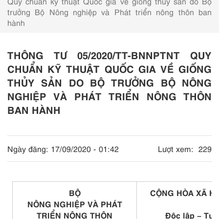
Quy chuẩn kỹ thuật Quốc gia về giống thủy sản do Bộ
trưởng Bộ Nông nghiệp và Phát triển nông thôn ban
hành
THÔNG TƯ 05/2020/TT-BNNPTNT QUY
CHUẨN KỸ THUẬT QUỐC GIA VỀ GIỐNG
THỦY SẢN DO BỘ TRƯỞNG BỘ NÔNG
NGHIỆP VÀ PHÁT TRIỂN NÔNG THÔN
BAN HÀNH
Ngày đăng:
17/09/2020 - 01:42
Lượt xem:
229
BỘ
CỘNG HÒA XÃ HỘ
NÔNG NGHIỆP VÀ PHÁT
N
TRIỂN NÔNG THÔN
Độc lập – Tự 