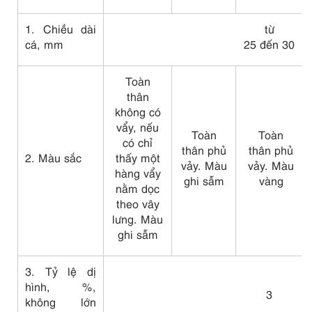
1. Chiều dài
từ
cá, mm
25 đến 30
Toàn
thân
không có
vẩy, nếu
Toàn
Toàn
có chỉ
thân phủ
thân phủ
2. Màu sắc
thấy một
vảy. Màu
vảy. Màu
hàng v
ẩ
y
ghi sẫm
vàng
nằm dọc
theo vây
lưng. Màu
ghi sẫm
3. Tỷ lệ dị
hình, %,
3
không lớn