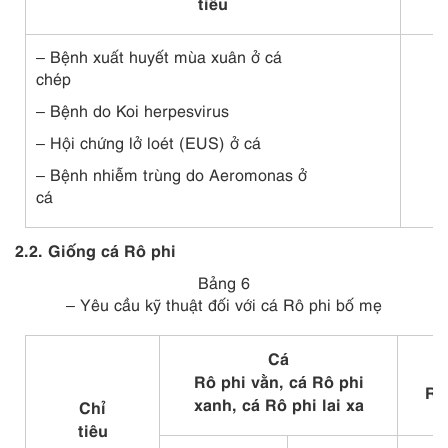
tiêu
–
Bệnh xuất huyết mùa xuân ở cá
chép
–
Bệnh do Koi herpesvirus
–
Hội chứng lở loét (EUS) ở cá
–
Bệnh nhiễm trùng do Aeromonas ở
cá
2.2. Giống cá Rô phi
Bảng 6
– Yêu cầu kỹ thuật đối với cá Rô phi bố mẹ
Cá
Rô phi vằn, cá Rô phi
Rô
xanh, cá Rô phi lai xa
Chỉ
tiêu