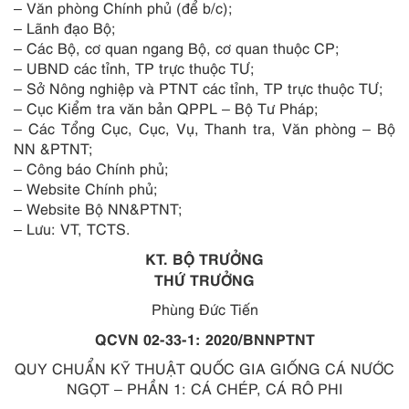
–
Văn phòng Chính phủ (để b/c);
–
Lãnh đạo Bộ;
–
Các Bộ, cơ quan ngang Bộ, cơ quan thuộc CP;
–
UBND các tỉnh, TP trực thuộc TƯ;
–
Sở Nông nghiệp và P
T
NT c
á
c tỉnh, TP trực thuộc TƯ;
–
Cục Kiểm tra văn bản QPPL – Bộ Tư Pháp;
–
Các Tổng Cục, Cục, Vụ, Thanh tra, V
ă
n phòng – Bộ
NN &PTNT;
–
Công báo Chính phủ;
–
Website Chính phủ;
–
Website Bộ NN&PTNT;
– Lưu: VT, TCTS
.
KT. BỘ TRƯỞNG
THỨ TRƯỞNG
Phùng Đức Tiến
QCVN 02-33-1: 2020/BNNPTNT
QUY CHUẨN KỸ THUẬT QUỐC GIA GIỐNG CÁ NƯỚC
NGỌT – PHẦN 1: CÁ CHÉP, CÁ RÔ PHI