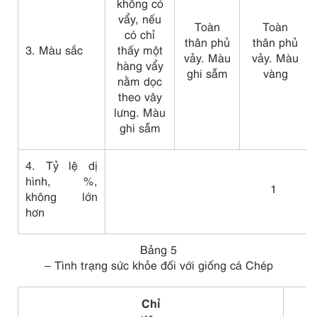
không có
v
ẩ
y, nếu
Toàn
Toàn
có chỉ
thân phủ
thân phủ
3. Màu sắc
thấy một
vảy. Màu
vảy. Màu
hàng v
ẩ
y
ghi sẫm
vàng
nằm
dọc
theo vây
lưng. Màu
ghi sẫm
4. Tỷ lệ dị
hình, %,
1
không lớn
hơn
Bảng 5
– Tình trạng sức khỏe đối với giống cá Chép
Chỉ