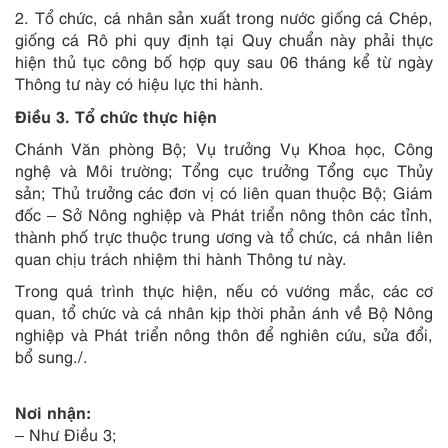
2.
Tổ chức, cá nhân sản xuất trong nước giống cá Chép,
giống cá Rô phi quy định tại Quy chuẩn này phải thực
hiện thủ tục công bố h
ợ
p quy sau 06 tháng kể từ ngày
Thông tư này có hiệu lực thi hành.
Điều 3. Tổ chức thực hiện
Chánh Văn phòng Bộ; Vụ trưởng Vụ Khoa học, Công
nghệ và Môi trường; Tổng cục trưởng Tổng cục Thủy
sản; Thủ trưởng các đơn vị có liên quan thuộc Bộ; Giám
đốc – Sở Nông nghiệp và Phát tri
ể
n nông thôn c
á
c tỉnh,
thành phố trực thuộc trung ương và t
ổ
chức, cá nhân liên
quan chịu trách nhiệm thi hành Thông tư này.
Trong quá trình thực hiện, nếu có vướng mắc, các cơ
quan, tổ chức và cá nhân kịp thời phản ánh về Bộ Nông
nghiệp và Phát triển nông thôn để nghiên cứu, sửa đổi,
bổ sung./.
Nơi nhận:
– Như Điều 3;