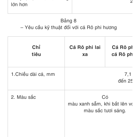
2
lớn hơn
Bảng 8
– Yêu cầu kỹ thuật đối với cá Rô phi hương
Chỉ
Cá Rô phi lai
Cá Rô phi
tiêu
xa
cá Rô phi
1.Chiều dài cá, mm
7,1
đến 25,
2. Màu sắc
Có
màu xanh sẫm, khi bắt lên vợt
màu sắc tươi sáng.