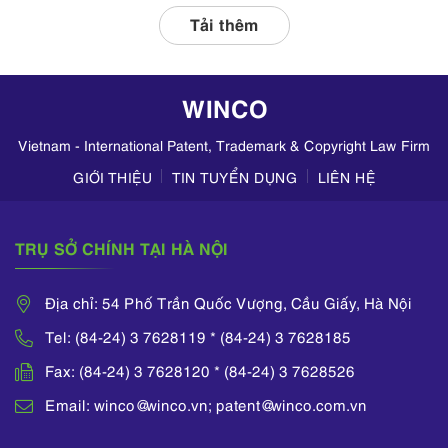
liên quan, tập
Tải thêm
trung kiểm tra
hoạt động kinh
doanh mỹ phẩm
WINCO
trên TikTok,
Zalo,...
Vietnam - International Patent, Trademark & Copyright Law Firm
GIỚI THIỆU
TIN TUYỂN DỤNG
LIÊN HỆ
TRỤ SỞ CHÍNH TẠI HÀ NỘI
Địa chỉ: 54 Phố Trần Quốc Vượng, Cầu Giấy, Hà Nội
Tel: (84-24) 3 7628119 * (84-24) 3 7628185
Fax: (84-24) 3 7628120 * (84-24) 3 7628526
Email: winco@winco.vn; patent@winco.com.vn