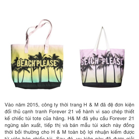
Vào năm 2015, công ty thời trang H & M đã đệ đơn kiện
đối thủ cạnh tranh Forever 21 về hành vi sao chép thiết
kế chiếc túi tote của hãng. H& M đã yêu cầu Forever 21
ngừng sản xuất, tiếp thị và bán mẫu túi xách này đồng
thời bồi thường cho H & M toàn bộ lợi nhuận kiếm được
từ việc bán chiếc túi. Sau đó, vụ kiện này đã được giải