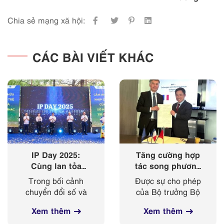
Chia sẻ mạng xã hội:
CÁC BÀI VIẾT KHÁC
IP Day 2025:
Tăng cường hợp
Cùng lan tỏa
tác song phương
‘nhịp điệu’ của
giữa Cục Sở hữu
Trong bối cảnh
Được sự cho phép
sở hữu trí tuệ
trí tuệ với Viện
chuyển đổi số và
của Bộ trưởng Bộ
trong kỷ nguyên
Sở hữu công
cách mạng công
Khoa học và
số
nghiệp Cộng
Xem thêm
Xem thêm
nghiệp 4.0 diễn ra
Công nghệ, từ
hoà Pháp