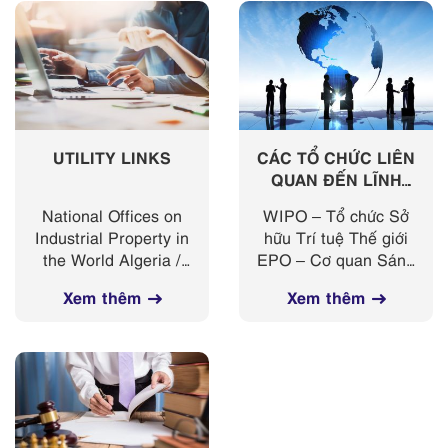
UTILITY LINKS
CÁC TỔ CHỨC LIÊN
QUAN ĐẾN LĨNH
VỰC SỞ HỮU TRÍ
National Offices on
WIPO – Tổ chức Sở
TUỆ TRÊN THẾ GIỚI
Industrial Property in
hữu Trí tuệ Thế giới
the World Algeria /
EPO – Cơ quan Sáng
Anguilla / Andorra /
chế Châu Âu ARIPO
Xem thêm
Xem thêm
Argentina / Armenia /
– Tổ chức Sở hữu
Australia / Austria /
Công nghiệp Châu
Barbados /...
Phi