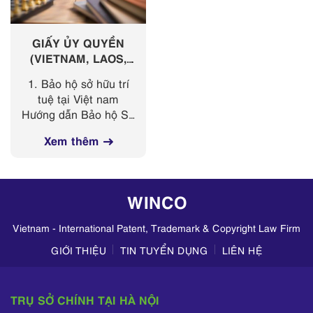
GIẤY ỦY QUYỀN
(VIETNAM, LAOS,
CAMBODIA,
1. Bảo hộ sở hữu trí
MYANMAR)
tuệ tại Việt nam
Hướng dẫn Bảo hộ Sở
hữu Trí tuệ tại Việt
Xem thêm
Nam Giấy ủy quyền
cho nhãn hiệu (PDF
file ) ( DOC file) Giấy
ủy quyền...
WINCO
Vietnam - International Patent, Trademark & Copyright Law Firm
GIỚI THIỆU
TIN TUYỂN DỤNG
LIÊN HỆ
TRỤ SỞ CHÍNH TẠI HÀ NỘI