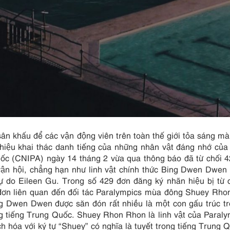
n khấu để các vận động viên trên toàn thế giới tỏa sáng mà 
hiệu khai thác danh tiếng của những nhân vật đáng nhớ của 
 Quốc (CNIPA) ngày 14 tháng 2 vừa qua thông báo đã từ chối
vận hội, chẳng hạn như linh vật chính thức Bing Dwen Dwen 
ự do Eileen Gu. Trong số 429 đơn đăng ký nhãn hiệu bị từ c
ơn liên quan đến đối tác Paralympics mùa đông Shuey Rh
ing Dwen Dwen được săn đón rất nhiều là một con gấu trúc t
rong tiếng Trung Quốc. Shuey Rhon Rhon là linh vật của Paraly
 hóa với ký tự “Shuey” có nghĩa là tuyết trong tiếng Trung Q