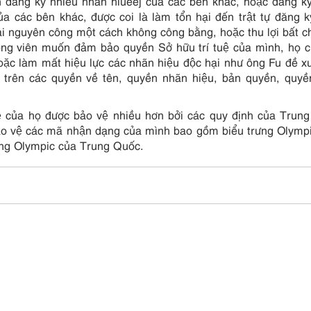
n đăng ký nhiều nhãn hiueej của các bên khác, hoặc đăng ky
̉a các bên khác, được coi là làm tổn hại đến trật tự đăng k
tài nguyên công một cách không công bằng, hoặc thu lợi bất ch
động viên muốn đảm bảo quyền Sở hữu trí tuệ của mình, họ c
̣c làm mất hiệu lực các nhãn hiệu độc hại như ông Fu đề xu
̣a trên các quyền về tên, quyền nhãn hiệu, bản quyền, quyê
ệ của họ được bảo vệ nhiều hơn bởi các quy định của Trun
 vệ các mã nhận dạng của mình bao gồm biểu trưng Olympi
tượng Olympic của Trung Quốc.