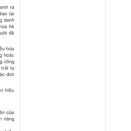
 sinh ra
ạc tại
ng danh
mùa hè
ời đã
̣u hóa
g hoặc
ông công
rật tự
các đơn
n hiệu
tên của
́nh năng