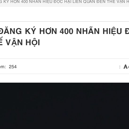
KÝ HƠN 400 NHÃN HIỆU ĐỘC HẠI LIÊN QUAN ĐẾN THẾ VẬN H
ĐĂNG KÝ HƠN 400 NHÃN HIỆU 
 VẬN HỘI
em:
254
: