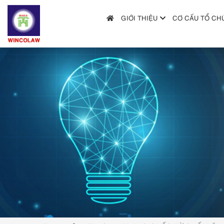
GIỚI THIỆU
CƠ CẤU TỔ CH
GIỚI THIỆU
CƠ CẤU TỔ CHỨC
DỊCH VỤ
HƯỚNG DẪN NỘP ĐƠN
TRA CỨU SỞ HỮU TRÍ TUỆ
TIN TỨC & VĂN BẢN PHÁP LUẬT
HỎI ĐÁP