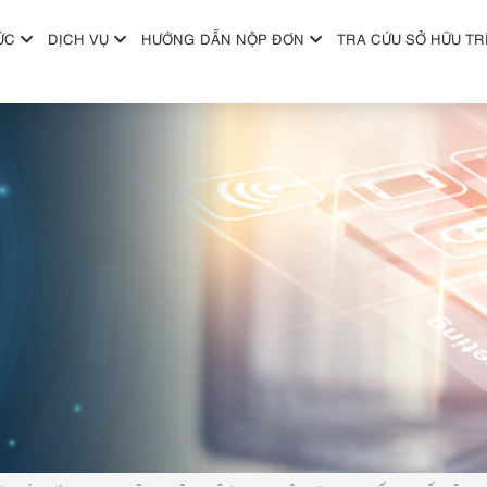
ỨC
DỊCH VỤ
HƯỚNG DẪN NỘP ĐƠN
TRA CỨU SỞ HỮU TR