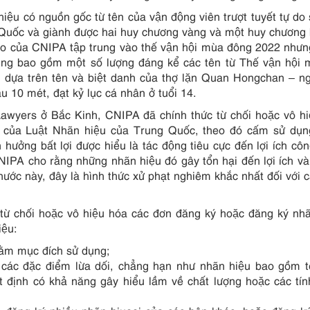
hiệu có nguồn gốc từ tên của vận động viên trượt tuyết tự do
Quốc và giành được hai huy chương vàng và một huy chương b
áo của CNIPA tập trung vào thế vận hội mùa đông 2022 như
ũng bao gồm một số lượng đáng kể các tên từ Thế vận hội 
 dựa trên tên và biệt danh của thợ lặn Quan Hongchan – ngư
10 mét, đạt kỷ lục cá nhân ở tuổi 14.
yers ở Bắc Kinh, CNIPA đã chính thức từ chối hoặc vô hiê
8 của Luật Nhãn hiệu của Trung Quốc, theo đó cấm sử dụn
hưởng bất lợi được hiểu là tác động tiêu cực đến lợi ích c
IPA cho rằng những nhãn hiệu đó gây tổn hại đến lợi ích và t
ớc này, đây là hình thức xử phạt nghiêm khắc nhất đối với 
̀ chối hoặc vô hiệu hóa các đơn đăng ký hoặc đăng ký nhã
ệu:
ằm mục đích sử dụng;
́ các đặc điểm lừa dối, chẳng hạn như nhãn hiệu bao gồm 
ất định có khả năng gây hiểu lầm về chất lượng hoặc các ti