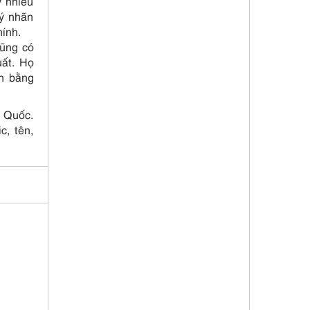
́ nhiều
ý nhãn
ính.
ũng có
ất. Họ
̀n bằng
g Quốc.
c, tên,