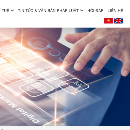
Í TUỆ
TIN TỨC & VĂN BẢN PHÁP LUẬT
HỎI ĐÁP
LIÊN HỆ
+
+
+
+
+
+