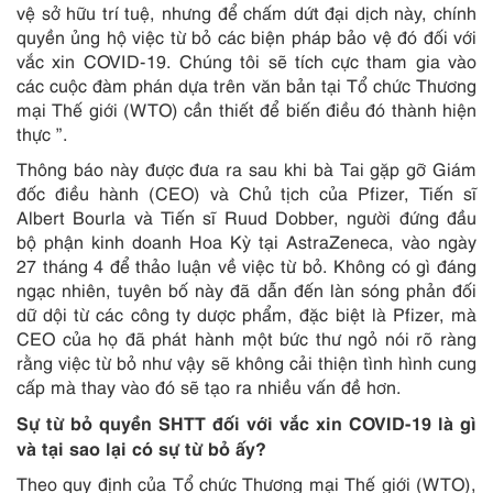
vệ sở hữu trí tuệ, nhưng để chấm dứt đại dịch này, chính
quyền ủng hộ việc từ bỏ các biện pháp bảo vệ đó đối với
vắc xin COVID-19. Chúng tôi sẽ tích cực tham gia vào
các cuộc đàm phán dựa trên văn bản tại Tổ chức Thương
mại Thế giới (WTO) cần thiết để biến điều đó thành hiện
thực ”.
Thông báo này được đưa ra sau khi bà Tai gặp gỡ Giám
đốc điều hành (CEO) và Chủ tịch của Pfizer, Tiến sĩ
Albert Bourla và Tiến sĩ Ruud Dobber, người đứng đầu
bộ phận kinh doanh Hoa Kỳ tại AstraZeneca, vào ngày
27 tháng 4 để thảo luận về việc từ bỏ. Không có gì đáng
ngạc nhiên, tuyên bố này đã dẫn đến làn sóng phản đối
dữ dội từ các công ty dược phẩm, đặc biệt là Pfizer, mà
CEO của họ đã phát hành một bức thư ngỏ nói rõ ràng
rằng việc từ bỏ như vậy sẽ không cải thiện tình hình cung
cấp mà thay vào đó sẽ tạo ra nhiều vấn đề hơn.
Sự từ bỏ quyền SHTT đối với vắc xin COVID-19 là gì
và tại sao lại có sự từ bỏ ấy?
Theo quy định của Tổ chức Thương mại Thế giới (WTO),