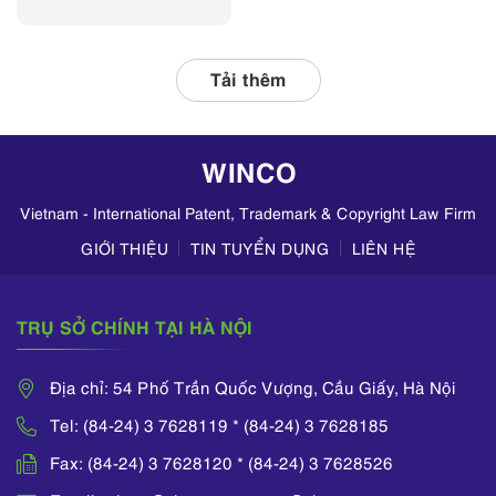
thường xuyên phối
hợp với các đơn vị
liên quan, tập
Tải thêm
trung kiểm tra
hoạt động kinh
doanh mỹ phẩm
WINCO
trên TikTok,
Zalo,...
Vietnam - International Patent, Trademark & Copyright Law Firm
GIỚI THIỆU
TIN TUYỂN DỤNG
LIÊN HỆ
TRỤ SỞ CHÍNH TẠI HÀ NỘI
Địa chỉ: 54 Phố Trần Quốc Vượng, Cầu Giấy, Hà Nội
Tel: (84-24) 3 7628119 * (84-24) 3 7628185
Fax: (84-24) 3 7628120 * (84-24) 3 7628526