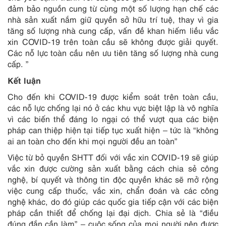
đảm bảo nguồn cung từ cùng một số lượng hạn chế các
nhà sản xuất nắm giữ quyền sở hữu trí tuệ, thay vì gia
tăng số lượng nhà cung cấp, vấn đề khan hiếm liều vắc
xin COVID-19 trên toàn cầu sẽ không được giải quyết.
Các nỗ lực toàn cầu nên ưu tiên tăng số lượng nhà cung
cấp. ”
Kết luận
Cho đến khi COVID-19 được kiểm soát trên toàn cầu,
các nỗ lực chống lại nó ở các khu vực biệt lập là vô nghĩa
vì các biến thể đáng lo ngại có thể vượt qua các biện
pháp can thiệp hiện tại tiếp tục xuất hiện – tức là “không
ai an toàn cho đến khi mọi người đều an toàn”
Việc từ bỏ quyền SHTT đối với vắc xin COVID-19 sẽ giúp
vắc xin được cường sản xuất bằng cách chia sẻ công
nghệ, bí quyết và thông tin độc quyền khác sẽ mở rộng
việc cung cấp thuốc, vắc xin, chẩn đoán và các công
nghệ khác, do đó giúp các quốc gia tiếp cận với các biện
pháp cần thiết để chống lại đại dịch. Chia sẻ là “điều
đúng đắn cần làm” – cuộc sống của mọi người nên được