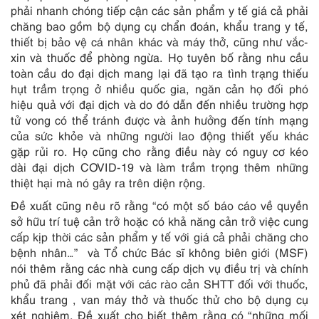
phải nhanh chóng tiếp cận các sản phẩm y tế giá cả phải
chăng bao gồm bộ dụng cụ chẩn đoán, khẩu trang y tế,
thiết bị bảo vệ cá nhân khác và máy thở, cũng như vắc-
xin và thuốc để phòng ngừa. Họ tuyên bố rằng nhu cầu
toàn cầu do đại dịch mang lại đã tạo ra tình trạng thiếu
hụt trầm trọng ở nhiều quốc gia, ngăn cản họ đối phó
hiệu quả với đại dịch và do đó dẫn đến nhiều trường hợp
tử vong có thể tránh được và ảnh hưởng đến tính mạng
của sức khỏe và những người lao động thiết yếu khác
gặp rủi ro. Họ cũng cho rằng điều này có nguy cơ kéo
dài đại dịch COVID-19 và làm trầm trọng thêm những
thiệt hại mà nó gây ra trên diện rộng.
Đề xuất cũng nêu rõ rằng “có một số báo cáo về quyền
sở hữu trí tuệ cản trở hoặc có khả năng cản trở việc cung
cấp kịp thời các sản phẩm y tế với giá cả phải chăng cho
bệnh nhân…” và Tổ chức Bác sĩ không biên giới (MSF)
nói thêm rằng các nhà cung cấp dịch vụ điều trị và chính
phủ đã phải đối mặt với các rào cản SHTT đối với thuốc,
khẩu trang , van máy thở và thuốc thử cho bộ dụng cụ
xét nghiệm. Đề xuất cho biết thêm rằng có “những mối