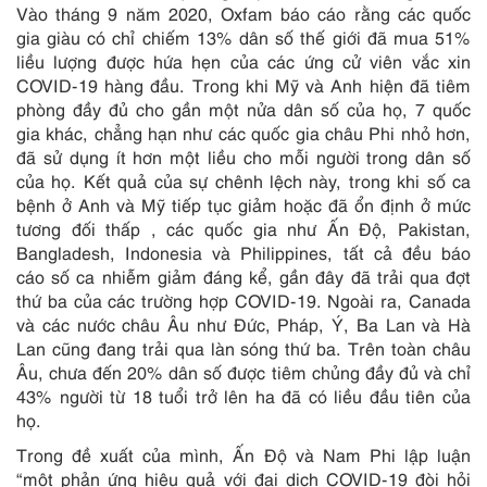
Vào tháng 9 năm 2020, Oxfam báo cáo rằng các quốc
gia giàu có chỉ chiếm 13% dân số thế giới đã mua 51%
liều lượng được hứa hẹn của các ứng cử viên vắc xin
COVID-19 hàng đầu. Trong khi Mỹ và Anh hiện đã tiêm
phòng đầy đủ cho gần một nửa dân số của họ, 7 quốc
gia khác, chẳng hạn như các quốc gia châu Phi nhỏ hơn,
đã sử dụng ít hơn một liều cho mỗi người trong dân số
của họ. Kết quả của sự chênh lệch này, trong khi số ca
bệnh ở Anh và Mỹ tiếp tục giảm hoặc đã ổn định ở mức
tương đối thấp , các quốc gia như Ấn Độ, Pakistan,
Bangladesh, Indonesia và Philippines, tất cả đều báo
cáo số ca nhiễm giảm đáng kể, gần đây đã trải qua đợt
thứ ba của các trường hợp COVID-19. Ngoài ra, Canada
và các nước châu Âu như Đức, Pháp, Ý, Ba Lan và Hà
Lan cũng đang trải qua làn sóng thứ ba. Trên toàn châu
Âu, chưa đến 20% dân số được tiêm chủng đầy đủ và chỉ
43% người từ 18 tuổi trở lên ha đã có liều đầu tiên của
họ.
Trong đề xuất của mình, Ấn Độ và Nam Phi lập luận
“một phản ứng hiệu quả với đại dịch COVID-19 đòi hỏi