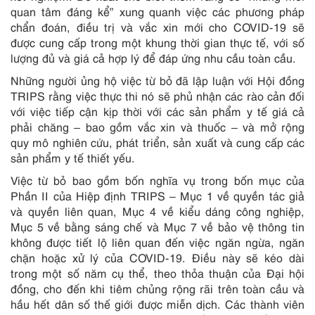
quan tâm đáng kể” xung quanh việc các phương pháp
chẩn đoán, điều trị và vắc xin mới cho COVID-19 sẽ
được cung cấp trong một khung thời gian thực tế, với số
lượng đủ và giá cả hợp lý để đáp ứng nhu cầu toàn cầu.
Những người ủng hộ việc từ bỏ đã lập luận với Hội đồng
TRIPS rằng việc thực thi nó sẽ phủ nhận các rào cản đối
với việc tiếp cận kịp thời với các sản phẩm y tế giá cả
phải chăng – bao gồm vắc xin và thuốc – và mở rộng
quy mô nghiên cứu, phát triển, sản xuất và cung cấp các
sản phẩm y tế thiết yếu.
Việc từ bỏ bao gồm bốn nghĩa vụ trong bốn mục của
Phần II của Hiệp định TRIPS – Mục 1 về quyền tác giả
và quyền liên quan, Mục 4 về kiểu dáng công nghiệp,
Mục 5 về bằng sáng chế và Mục 7 về bảo vệ thông tin
không được tiết lộ liên quan đến việc ngăn ngừa, ngăn
chặn hoặc xử lý của COVID-19. Điều này sẽ kéo dài
trong một số năm cụ thể, theo thỏa thuận của Đại hội
đồng, cho đến khi tiêm chủng rộng rãi trên toàn cầu và
hầu hết dân số thế giới được miễn dịch. Các thành viên