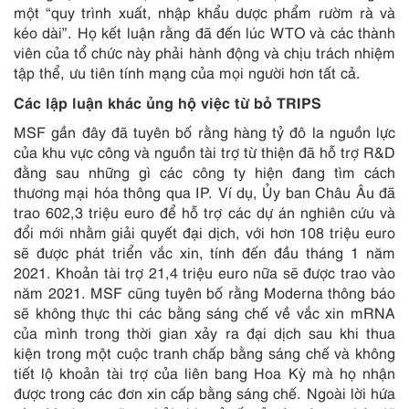
một “quy trình xuất, nhập khẩu dược phẩm rườm rà và
kéo dài”. Họ kết luận rằng đã đến lúc WTO và các thành
viên của tổ chức này phải hành động và chịu trách nhiệm
tập thể, ưu tiên tính mạng của mọi người hơn tất cả.
Các lập luận khác ủng hộ việc từ bỏ TRIPS
MSF gần đây đã tuyên bố rằng hàng tỷ đô la nguồn lực
của khu vực công và nguồn tài trợ từ thiện đã hỗ trợ R&D
đằng sau những gì các công ty hiện đang tìm cách
thương mại hóa thông qua IP. Ví dụ, Ủy ban Châu Âu đã
trao 602,3 triệu euro để hỗ trợ các dự án nghiên cứu và
đổi mới nhằm giải quyết đại dịch, với hơn 108 triệu euro
sẽ được phát triển vắc xin, tính đến đầu tháng 1 năm
2021. Khoản tài trợ 21,4 triệu euro nữa sẽ được trao vào
năm 2021. MSF cũng tuyên bố rằng Moderna thông báo
sẽ không thực thi các bằng sáng chế về vắc xin mRNA
của mình trong thời gian xảy ra đại dịch sau khi thua
kiện trong một cuộc tranh chấp bằng sáng chế và không
tiết lộ khoản tài trợ của liên bang Hoa Kỳ mà họ nhận
được trong các đơn xin cấp bằng sáng chế. Ngoài lời hứa