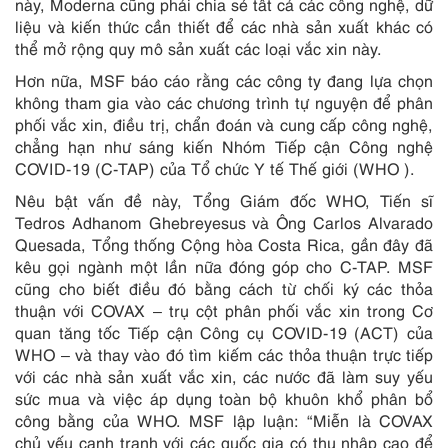
này, Moderna cũng phải chia sẻ tất cả các công nghệ, dữ
liệu và kiến thức cần thiết để các nhà sản xuất khác có
thể mở rộng quy mô sản xuất các loại vắc xin này.
Hơn nữa, MSF báo cáo rằng các công ty đang lựa chọn
không tham gia vào các chương trình tự nguyện để phân
phối vắc xin, điều trị, chẩn đoán và cung cấp công nghệ,
chẳng hạn như sáng kiến Nhóm Tiếp cận Công nghệ
COVID-19 (C-TAP) của Tổ chức Y tế Thế giới (WHO ).
Nêu bật vấn đề này, Tổng Giám đốc WHO, Tiến sĩ
Tedros Adhanom Ghebreyesus và Ông Carlos Alvarado
Quesada, Tổng thống Cộng hòa Costa Rica, gần đây đã
kêu gọi ngành một lần nữa đóng góp cho C-TAP. MSF
cũng cho biết điều đó bằng cách từ chối ký các thỏa
thuận với COVAX – trụ cột phân phối vắc xin trong Cơ
quan tăng tốc Tiếp cận Công cụ COVID-19 (ACT) của
WHO – và thay vào đó tìm kiếm các thỏa thuận trực tiếp
với các nhà sản xuất vắc xin, các nước đã làm suy yếu
sức mua và việc áp dụng toàn bộ khuôn khổ phân bổ
công bằng của WHO. MSF lập luận: “Miễn là COVAX
chủ yếu cạnh tranh với các quốc gia có thu nhập cao để