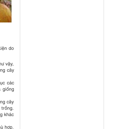
kiện do
hư vậy,
ống cây
ục các
à giống
ống cây
 trồng.
ng khác
hù hợp.