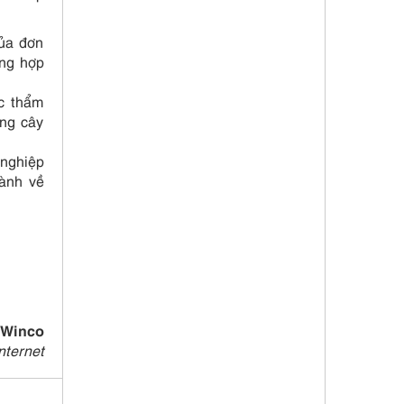
của đơn
ờng hợp
ợc thẩm
ống cây
 nghiệp
gành về
 Winco
nternet