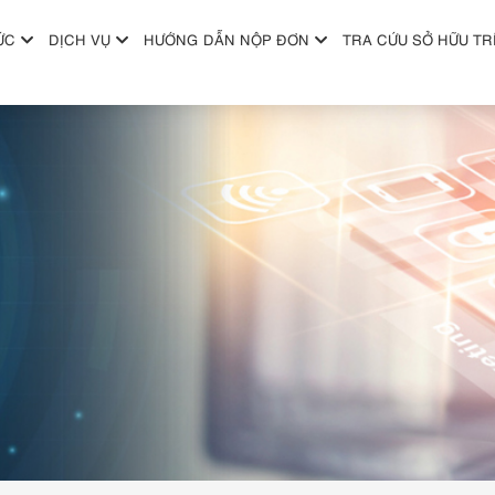
ỨC
DỊCH VỤ
HƯỚNG DẪN NỘP ĐƠN
TRA CỨU SỞ HỮU TR