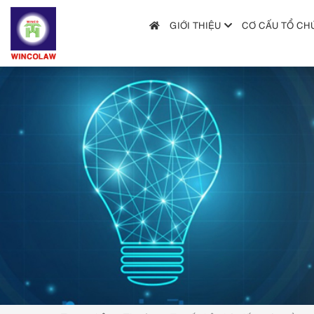
GIỚI THIỆU
CƠ CẤU TỔ CH
GIỚI THIỆU
CƠ CẤU TỔ CHỨC
DỊCH VỤ
HƯỚNG DẪN NỘP ĐƠN
TRA CỨU SỞ HỮU TRÍ TUỆ
TIN TỨC & VĂN BẢN PHÁP LUẬT
HỎI ĐÁP