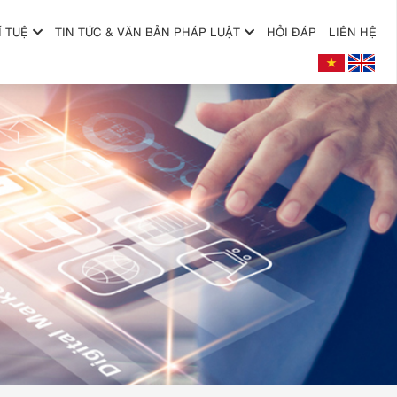
Í TUỆ
TIN TỨC & VĂN BẢN PHÁP LUẬT
HỎI ĐÁP
LIÊN HỆ
+
+
+
+
+
+