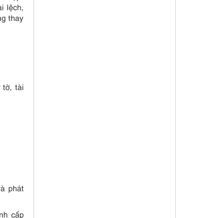
i lệch,
ng thay
tờ, tài
và phát
ịnh cấp