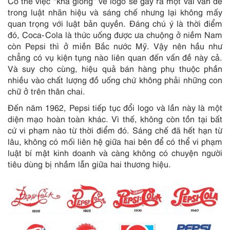
Có thể việc “khá giống” về logo sẽ gây ra một vài vấn đề
trong luật nhãn hiệu và sáng chế nhưng lại không mấy
quan trọng với luật bản quyền. Đáng chú ý là thời điểm
đó, Coca-Cola là thức uống được ưa chuộng ở niềm Nam
còn Pepsi thì ở miền Bắc nước Mỹ. Vậy nên hầu như
chẳng có vụ kiện tụng nào liên quan đến vấn đề này cả.
Và suy cho cùng, hiệu quả bán hàng phụ thuộc phần
nhiều vào chất lượng đồ uống chứ không phải những con
chữ ở trên thân chai.
Đến năm 1962, Pepsi tiếp tục đổi logo và lần này là một
diện mạo hoàn toàn khác. Vì thế, không còn tồn tại bất
cứ vi phạm nào từ thời điểm đó. Sáng chế đã hết hạn từ
lâu, không có mối liên hệ giữa hai bên để có thể vi phạm
luật bí mật kinh doanh và càng không có chuyện người
tiêu dùng bị nhầm lẫn giữa hai thương hiệu.