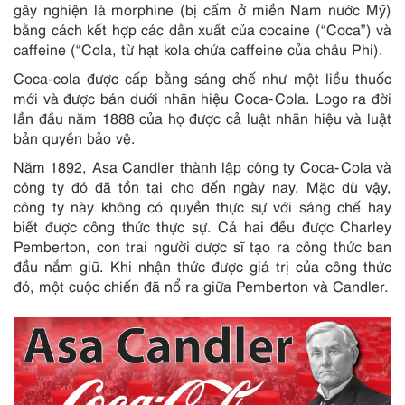
gây nghiện là morphine (bị cấm ở miền Nam nước Mỹ)
bằng cách kết hợp các dẫn xuất của cocaine (“Coca”) và
caffeine (“Cola, từ hạt kola chứa caffeine của châu Phi).
Coca-cola được cấp bằng sáng chế như một liều thuốc
mới và được bán dưới nhãn hiệu Coca-Cola. Logo ra đời
lần đầu năm 1888 của họ được cả luật nhãn hiệu và luật
bản quyền bảo vệ.
Năm 1892, Asa Candler thành lập công ty Coca-Cola và
công ty đó đã tồn tại cho đến ngày nay. Mặc dù vậy,
công ty này không có quyền thực sự với sáng chế hay
biết được công thức thực sự. Cả hai đều được Charley
Pemberton, con trai người dược sĩ tạo ra công thức ban
đầu nắm giữ. Khi nhận thức được giá trị của công thức
đó, một cuộc chiến đã nổ ra giữa Pemberton và Candler.