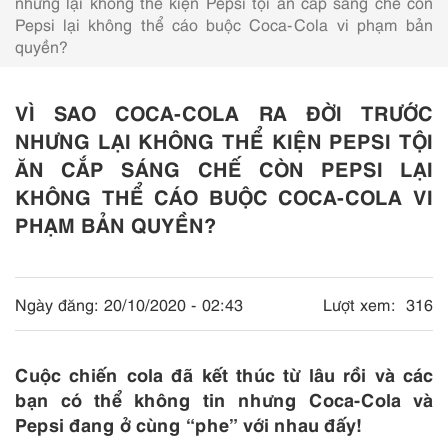
nhưng lại không thể kiện Pepsi tội ăn cắp sáng chế còn
Pepsi lại không thể cáo buộc Coca-Cola vi phạm bản
quyền?
VÌ SAO COCA-COLA RA ĐỜI TRƯỚC
NHƯNG LẠI KHÔNG THỂ KIỆN PEPSI TỘI
ĂN CẮP SÁNG CHẾ CÒN PEPSI LẠI
KHÔNG THỂ CÁO BUỘC COCA-COLA VI
PHẠM BẢN QUYỀN?
Ngày đăng:
20/10/2020 - 02:43
Lượt xem:
316
Cuộc chiến cola đã kết thúc từ lâu rồi và các
bạn có thể không tin nhưng Coca-Cola và
Pepsi đang ở cùng “phe” với nhau đấy!