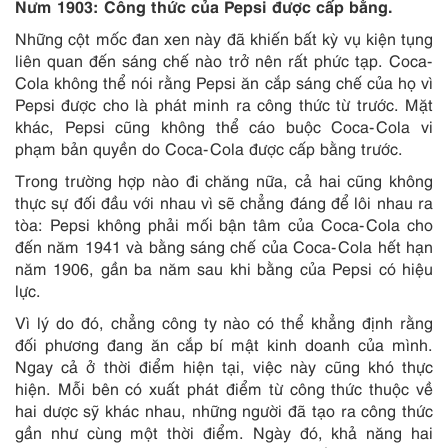
Nưm 1903: Công thức của Pepsi được cấp bằng.
Những cột mốc đan xen này đã khiến bất kỳ vụ kiện tụng
liên quan đến sáng chế nào trở nên rất phức tạp. Coca-
Cola không thể nói rằng Pepsi ăn cắp sáng chế của họ vì
Pepsi được cho là phát minh ra công thức từ trước. Mặt
khác, Pepsi cũng không thể cáo buộc Coca-Cola vi
phạm bản quyền do Coca-Cola được cấp bằng trước.
Trong trường hợp nào đi chăng nữa, cả hai cũng không
thực sự đối đầu với nhau vì sẽ chẳng đáng để lôi nhau ra
tòa: Pepsi không phải mối bận tâm của Coca-Cola cho
đến năm 1941 và bằng sáng chế của Coca-Cola hết hạn
năm 1906, gần ba năm sau khi bằng của Pepsi có hiệu
lực.
Vì lý do đó, chẳng công ty nào có thể khẳng định rằng
đối phương đang ăn cắp bí mật kinh doanh của mình.
Ngay cả ở thời điểm hiện tại, việc này cũng khó thực
hiện. Mỗi bên có xuất phát điểm từ công thức thuộc về
hai dược sỹ khác nhau, những người đã tạo ra công thức
gần như cùng một thời điểm. Ngày đó, khả năng hai