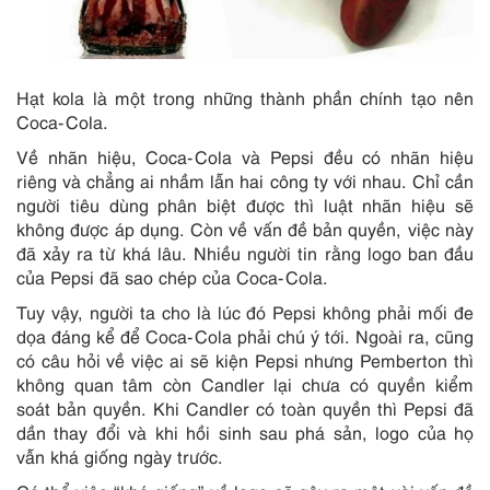
Hạt kola là một trong những thành phần chính tạo nên
Coca-Cola.
Về nhãn hiệu, Coca-Cola và Pepsi đều có nhãn hiệu
riêng và chẳng ai nhầm lẫn hai công ty với nhau. Chỉ cần
người tiêu dùng phân biệt được thì luật nhãn hiệu sẽ
không được áp dụng. Còn về vấn đề bản quyền, việc này
đã xảy ra từ khá lâu. Nhiều người tin rằng logo ban đầu
của Pepsi đã sao chép của Coca-Cola.
Tuy vậy, người ta cho là lúc đó Pepsi không phải mối đe
dọa đáng kể để Coca-Cola phải chú ý tới. Ngoài ra, cũng
có câu hỏi về việc ai sẽ kiện Pepsi nhưng Pemberton thì
không quan tâm còn Candler lại chưa có quyền kiểm
soát bản quyền. Khi Candler có toàn quyền thì Pepsi đã
dần thay đổi và khi hồi sinh sau phá sản, logo của họ
vẫn khá giống ngày trước.