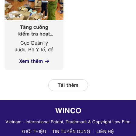
giảm thiểu rủi...
Lê Huy Anh làm
Trưởng đoàn, đã
có...
Tăng cường
kiểm tra hoạt
động kinh doanh
Cục Quản lý
mỹ phẩm trên
dược, Bộ Y tế, đề
các nền tảng
nghị Sở Y tế các
mạng xã hội
Xem thêm
tỉnh, thành phố
thường xuyên phối
hợp với các đơn vị
liên quan, tập
Tải thêm
trung kiểm tra
hoạt động kinh
doanh mỹ phẩm
WINCO
trên TikTok,
Zalo,...
Vietnam - International Patent, Trademark & Copyright Law Firm
GIỚI THIỆU
TIN TUYỂN DỤNG
LIÊN HỆ