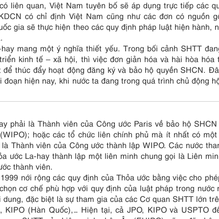
có liên quan, Việt Nam tuyên bố sẽ áp dụng trực tiếp các q
KDCN có chỉ định Việt Nam cũng như các đơn có nguồn gố
ốc gia sẽ thực hiện theo các quy định pháp luật hiện hành, 
.
a-hay mang một ý nghĩa thiết yếu. Trong bối cảnh SHTT đa
riển kinh tế – xã hội, thì việc đơn giản hóa và hài hòa hóa 
iết để thúc đẩy hoạt động đăng ký và bảo hộ quyền SHCN. Đ
ai đoạn hiện nay, khi nước ta đang trong quá trình chủ động h
ay phải là Thành viên của Công ước Paris về bảo hộ SHCN
(WIPO); hoặc các tổ chức liên chính phủ mà ít nhất có một
đó là Thành viên của Công ước thành lập WIPO. Các nước tha
a ước La-hay thành lập một liên minh chung gọi là Liên min
ước thành viên.
 1999 nới rộng các quy định của Thỏa ước bằng việc cho phé
 chọn cơ chế phù hợp với quy định của luật pháp trong nước
i dung, đặc biệt là sự tham gia của các Cơ quan SHTT lớn trê
, KIPO (Hàn Quốc),… Hiện tại, cả JPO, KIPO và USPTO đ