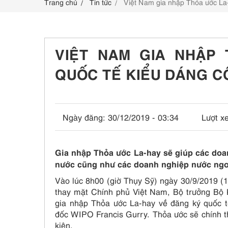
Trang chủ
Tin tức
Việt Nam gia nhập Thỏa ước La-
LIÊN HỆ
VIỆT NAM GIA NHẬP
QUỐC TẾ KIỂU DÁNG C
Ngày đăng:
30/12/2019 - 03:34
Lượt x
Gia nhập Thỏa ước La-hay sẽ giúp các do
nước cũng như các doanh nghiệp nước ngo
Vào lúc 8h00 (giờ Thụy Sỹ) ngày 30/9/2019 (1/
thay mặt Chính phủ Việt Nam, Bộ trưởng Bộ
gia nhập Thỏa ước La-hay về đăng ký quốc 
đốc WIPO Francis Gurry. Thỏa ước sẽ chính th
kiện.