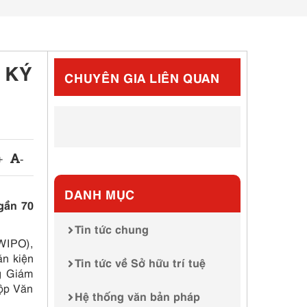
 KÝ
CHUYÊN GIA LIÊN QUAN
+
-
DANH MỤC
gần 70
Tin tức chung
(WIPO),
n kiện
Tin tức về Sở hữu trí tuệ
g Giám
nộp Văn
Hệ thống văn bản pháp