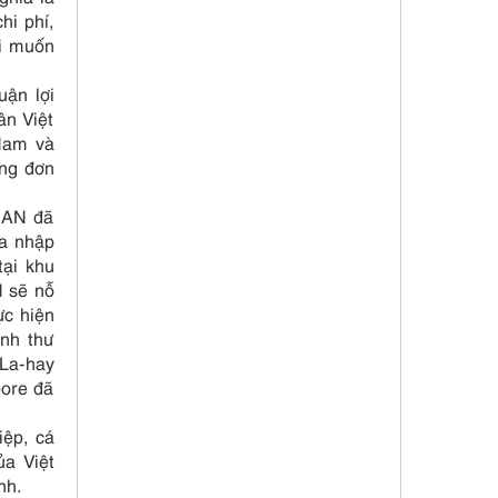
hi phí,
hi muốn
uận lợi
ân Việt
Nam và
ung đơn
EAN đã
ia nhập
ại khu
N sẽ nỗ
ực hiện
ịnh thư
 La-hay
pore đã
iệp, cá
ủa Việt
nh.