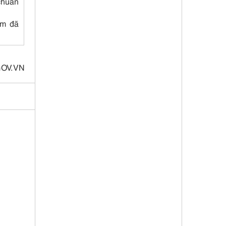
chuẩn
am đã
OV.VN