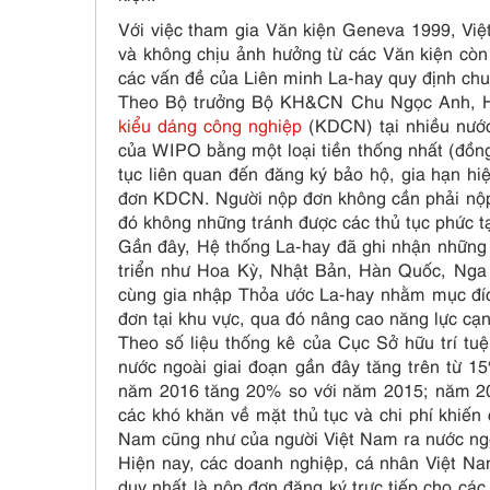
Với việc tham gia Văn kiện Geneva 1999, Việ
và không chịu ảnh hưởng từ các Văn kiện còn 
các vấn đề của Liên minh La-hay quy định chu
Theo Bộ trưởng Bộ KH&CN Chu Ngọc Anh, Hệ
kiểu dáng công nghiệp
(KDCN) tại nhiều nước
của WIPO bằng một loại tiền thống nhất (đồng
tục liên quan đến đăng ký bảo hộ, gia hạn hi
đơn KDCN. Người nộp đơn không cần phải nộp 
đó không những tránh được các thủ tục phức tạ
Gần đây, Hệ thống La-hay đã ghi nhận những b
triển như Hoa Kỳ, Nhật Bản, Hàn Quốc, Nga
cùng gia nhập Thỏa ước La-hay nhằm mục đíc
đơn tại khu vực, qua đó nâng cao năng lực cạn
Theo số liệu thống kê của Cục Sở hữu trí t
nước ngoài giai đoạn gần đây tăng trên từ 
năm 2016 tăng 20% so với năm 2015; năm 2017
các khó khăn về mặt thủ tục và chi phí khiế
Nam cũng như của người Việt Nam ra nước ngo
Hiện nay, các doanh nghiệp, cá nhân Việt N
duy nhất là nộp đơn đăng ký trực tiếp cho các