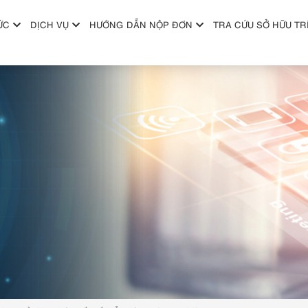
ỨC
DỊCH VỤ
HƯỚNG DẪN NỘP ĐƠN
TRA CỨU SỞ HỮU TR