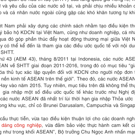
và yêu cầu của các nước sở tại, và phải chịu nhiều khoản c
iệp và cá nhân nước ngoài cũng gặp các khó khăn tương tự k
t Nam phải xây dựng các chính sách nhằm tạo điều kiện th
ý bảo hộ KDCN tại Việt Nam, cũng như doanh nghiệp, cá nh
ua đó góp phần thúc đẩy hoạt động thương mại giữa Việt 
y có thể kể đến là tham gia các điều ước quốc tế với nội d
n SHTT.
thứ 43 (AEM 43), tháng 8/2011 tại Indonesia, các nước AS
AN về SHTT giai đoạn 2011-2016, trong đó có mục tiêu “g
a thủ tục xác lập quyền đối với KDCN cho người nộp đơn t
a nền kinh tế ASEAN trên thế giới”. Theo đó, các nước ASEA
Hay vào năm 2015. Tuy nhiên, mục tiêu trên đã không thể th
 gia nhập một số điều ước quốc tế khác trước như Nghị đ
 các nước ASEAN đã nhất trí lùi thời hạn gia nhập Thỏa ước
trong khu vực, chỉ có Brunei Darusalam, Campuchia và Singa
ầu thực tiễn, vừa tạo điều kiện thuận lợi cho các doanh ngh
u dáng công nghiệp
, vừa đảm bảo việc thực hành cam kết c
 như trong khối ASEAN”, Bộ trưởng Chu Ngọc Anh nhấn mạ