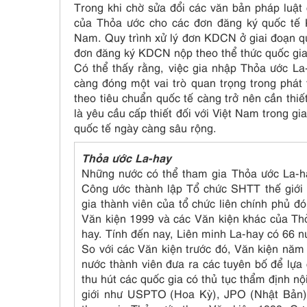
Trong khi chờ sửa đổi các văn bản pháp luật 
của Thỏa ước cho các đơn đăng ký quốc tế 
Nam. Quy trình xử lý đơn KDCN ở giai đoạn qu
đơn đăng ký KDCN nộp theo thể thức quốc gia
Có thể thấy rằng, việc gia nhập Thỏa ước L
càng đóng một vai trò quan trọng trong phát t
theo tiêu chuẩn quốc tế càng trở nên cần th
là yêu cầu cấp thiết đối với Việt Nam trong gi
quốc tế ngày càng sâu rộng.
Thỏa ước La-hay
Những nước có thể tham gia Thỏa ước La-h
Công ước thành lập Tổ chức SHTT thế giới 
gia thành viên của tổ chức liên chính phủ 
Văn kiện 1999 và các Văn kiện khác của Thỏ
hay. Tính đến nay, Liên minh La-hay có 66 n
So với các Văn kiện trước đó, Văn kiện năm
nước thành viên đưa ra các tuyên bố để lựa
thu hút các quốc gia có thủ tục thẩm định nộ
giới như USPTO (Hoa Kỳ), JPO (Nhật Bản)