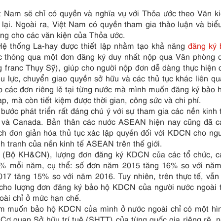
t Nam sẽ chỉ có quyền và nghĩa vụ với Thỏa ước theo Văn k
lại. Ngoài ra, Việt Nam có quyền tham gia thảo luận và biể
ng cho các văn kiện của Thỏa ước.
 thống La-hay được thiết lập nhằm tạo khả năng
đăng ký 
 thông qua một đơn đăng ký duy nhất nộp qua Văn phòng q
 franc Thụy Sỹ), giúp cho người nộp đơn dễ dàng thực hiện 
ệu lực, chuyển giao quyền sở hữu và các thủ tục khác liên q
các đơn riêng lẻ tại từng nước mà mình muốn đăng ký bảo 
p, mà còn tiết kiệm được thời gian, công sức và chi phí.
ước phát triển rất đáng chú ý với sự tham gia các nền kinh 
 và Canada. Bản thân các nước ASEAN hiện nay cũng đã c
h đơn giản hóa thủ tục xác lập quyền đối với KDCN cho ng
h tranh của nền kinh tế ASEAN trên thế giới.
uệ (Bộ KH&CN), lượng đơn đăng ký KDCN của các tổ chức, 
15% mỗi năm, cụ thể: số đơn năm 2015 tăng 16% so với nă
 tăng 15% so với năm 2016. Tuy nhiên, trên thực tế, vẫn 
n cho lượng đơn đăng ký bảo hộ KDCN của người nước ngoài t
ài chỉ ở mức hạn chế.
am muốn bảo hộ KDCN của mình ở nước ngoài chỉ có một hì
 Cơ quan Sở hữu trí tuệ (SHTT) của từng quốc gia riêng rẽ, n