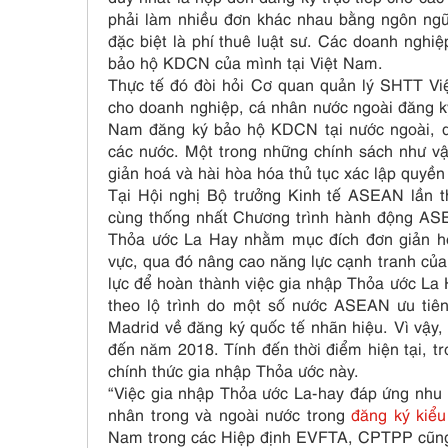
phải làm nhiều đơn khác nhau bằng ngôn ngữ 
đặc biệt là phí thuê luật sư. Các doanh ngh
bảo hộ KDCN của mình tại Việt Nam.
Thực tế đó đòi hỏi Cơ quan quản lý SHTT Việ
cho doanh nghiệp, cá nhân nước ngoài đăng k
Nam đăng ký bảo hộ KDCN tại nước ngoài, q
các nước. Một trong những chính sách như vậ
giản hoá và hài hòa hóa thủ tục xác lập quyề
Tại Hội nghị Bộ trưởng Kinh tế ASEAN lần 
cùng thống nhất Chương trình hành động ASE
Thỏa ước La Hay nhằm mục đích đơn giản hó
vực, qua đó nâng cao năng lực cạnh tranh củ
lực để hoàn thành việc gia nhập Thỏa ước La 
theo lộ trình do một số nước ASEAN ưu tiên
Madrid về đăng ký quốc tế nhãn hiệu. Vì vậy,
đến năm 2018. Tính đến thời điểm hiện tại, 
chính thức gia nhập Thỏa ước này.
“Việc gia nhập Thỏa ước La-hay đáp ứng nhu c
nhân trong và ngoài nước trong
đăng ký kiể
Nam trong các Hiệp định EVFTA, CPTPP cũng