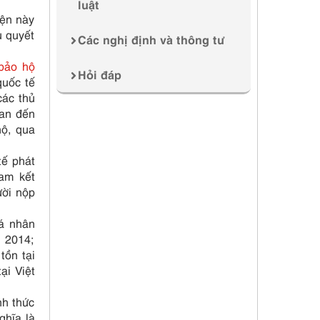
luật
iện này
u quyết
Các nghị định và thông tư
bảo hộ
Hỏi đáp
uốc tế
các thủ
uan đến
hộ, qua
tế phát
am kết
ười nộp
cá nhân
m 2014;
tồn tại
ại Việt
nh thức
ghĩa là