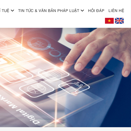
Í TUỆ
TIN TỨC & VĂN BẢN PHÁP LUẬT
HỎI ĐÁP
LIÊN HỆ
+
+
+
+
+
+