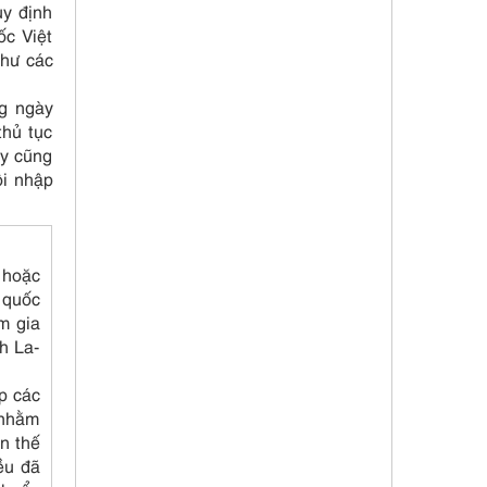
uy định
c Việt
như các
ng ngày
thủ tục
ây cũng
ội nhập
 hoặc
 quốc
m gia
h La-
p các
 nhằm
n thế
ều đã