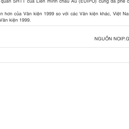
ơ quan SHTT của Liên minh châu Âu (EUIPO) cũng đã phê 
ện hơn của Văn kiện 1999 so với các Văn kiện khác, Việt N
Văn kiện 1999.
NGUỒN NOIP.G