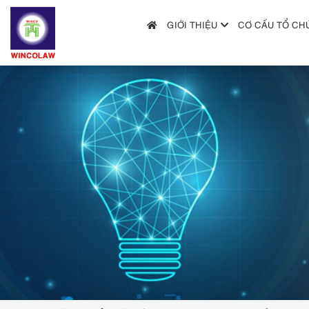
GIỚI THIỆU
CƠ CẤU TỔ CH
GIỚI THIỆU
CƠ CẤU TỔ CHỨC
DỊCH VỤ
HƯỚNG DẪN NỘP ĐƠN
TRA CỨU SỞ HỮU TRÍ TUỆ
TIN TỨC & VĂN BẢN PHÁP LUẬT
HỎI ĐÁP