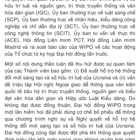
hữu trí tuệ và nguồn gen, tri thức truyền thống và văn
hóa dân gian (IGC), Ủy ban thường trực về luật sáng chế
(SCP), Ủy ban thường trực về nhãn hiệu, kiểu dáng công
nghiệp và chỉ dẫn địa lý (SCT), Ủy ban thường trực về
công nghệ thông tin (SCIT), Ủy ban tư vấn về thực thi
(ACE), Hội đồng Liên minh PCT, Hội đồng Liên minh
Madrid và rà soát báo cáo của WIPO về các hoạt động
của Tổ chức từ kỳ họp Đại hội đồng lần trước.
Một số nội dung thảo luận đã thu hút được sự quan tâm
của các Thành viên bao gồm: (i) Đề xuất hỗ trợ hệ thống
đổi mới sáng tạo và sở hữu trí tuệ của Ucraina và (ii) vấn
đề triệu tập Hội nghị Ngoại giao để thông qua văn kiện
quốc tế bảo hộ tri thức truyền thống, nguồn gen và biểu
đạt văn hóa dân gian và Hiệp ước Luật Kiểu dáng. Do
không đạt được đồng thuận, Đại hội đồng WIPO trong
một lần hiếm hoi đã phải dùng cơ chế bỏ phiếu để thông
qua chương trình nghị sự và Nghị quyết về hỗ trợ hệ
thống đổi mới sáng tạo và sở hữu trí tuệ của Ucraina.
Đại hội đồng cũng đạt được đột phá khi thông qua quyết
định triệu tập Hội nghị ngoại giao không muộn hơn năm