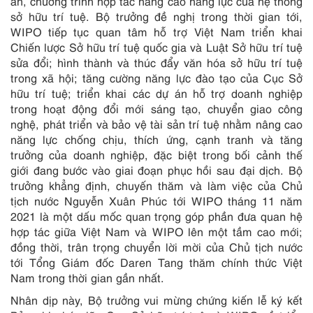
án, chương trình hợp tác nâng cao năng lực của hệ thống
sở hữu trí tuệ. Bộ trưởng đề nghị trong thời gian tới,
WIPO tiếp tục quan tâm hỗ trợ Việt Nam triển khai
Chiến lược Sở hữu trí tuệ quốc gia và Luật Sở hữu trí tuệ
sửa đổi; hình thành và thúc đẩy văn hóa sở hữu trí tuệ
trong xã hội; tăng cường năng lực đào tạo của Cục Sở
hữu trí tuệ; triển khai các dự án hỗ trợ doanh nghiệp
trong hoạt động đổi mới sáng tạo, chuyển giao công
nghệ, phát triển và bảo vệ tài sản trí tuệ nhằm nâng cao
năng lực chống chịu, thích ứng, cạnh tranh và tăng
trưởng của doanh nghiệp, đặc biệt trong bối cảnh thế
giới đang bước vào giai đoạn phục hồi sau đại dịch. Bộ
trưởng khẳng định, chuyến thăm và làm việc của Chủ
tịch nước Nguyễn Xuân Phúc tới WIPO tháng 11 năm
2021 là một dấu mốc quan trọng góp phần đưa quan hệ
hợp tác giữa Việt Nam và WIPO lên một tầm cao mới;
đồng thời, trân trọng chuyển lời mời của Chủ tịch nước
tới Tổng Giám đốc Daren Tang thăm chính thức Việt
Nam trong thời gian gần nhất.
Nhân dịp này, Bộ trưởng vui mừng chứng kiến lễ ký kết