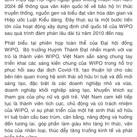
2024 để thông qua văn kiện quốc tế về bảo hộ tri thức
truyền thống, nguồn gen và biểu đạt văn hóa dân gian và
Hiệp ước Luật Kiểu dáng. Đây thực sự là một bước tiến
lớn của hoạt động xây dựng định chế quốc tế của WIPO
sau quá trình đàm phán lâu dài từ năm 2010 đến nay.
Phát biểu tại phiên họp toàn thể của Đại hội đồng
WIPO, Bộ trưởng Huỳnh Thành Đạt nhấn mạnh với vai
trò là thành viên WIPO, Việt Nam sẵn sàng chung tay
triển khai các sáng kiến chung của WIPO trong hỗ trợ
phục hồi sau đại dịch Covid-19, tạo thuận lợi cho các
bên liên quan trong hệ sinh thái sở hữu trí tuệ và đổi mới
sáng tạo, đặc biệt là các doanh nghiệp nhỏ và vừa,
doanh nghiệp khởi nghiệp sáng tạo, khuyến khích sự
tham gia của phụ nữ và giới trẻ. Việt Nam cam kết tiếp
tục là thành viên tích cực, chủ động và có trách nhiệm
của WIPO, vì sự phát triển của một hệ sinh thái sở hữu
trí tuệ toàn cầu bao trùm, cân bằng, năng động và hướng
đến tương lai, góp phần làm giàu kho tàng tri thức, văn
hóa của nhân loại, thúc đẩy tăng trưởng kinh tế và phát
triển bền vững.