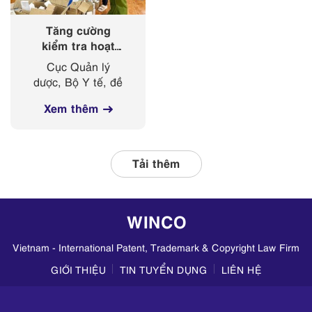
có...
Tăng cường
kiểm tra hoạt
động kinh doanh
Cục Quản lý
mỹ phẩm trên
dược, Bộ Y tế, đề
các nền tảng
nghị Sở Y tế các
mạng xã hội
Xem thêm
tỉnh, thành phố
thường xuyên phối
hợp với các đơn vị
liên quan, tập
Tải thêm
trung kiểm tra
hoạt động kinh
doanh mỹ phẩm
WINCO
trên TikTok,
Zalo,...
Vietnam - International Patent, Trademark & Copyright Law Firm
GIỚI THIỆU
TIN TUYỂN DỤNG
LIÊN HỆ