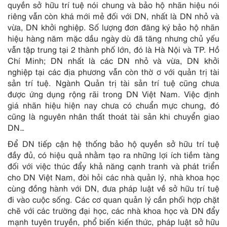
quyền sở hữu trí tuệ nói chung và bảo hộ nhãn hiệu nói
riêng vẫn còn khá mới mẻ đối với DN, nhất là DN nhỏ và
vừa, DN khởi nghiệp. Số lượng đơn đăng ký bảo hộ nhãn
hiệu hàng năm mặc dầu ngày dù đã tăng nhưng chủ yếu
vẫn tập trung tại 2 thành phố lớn, đó là Hà Nội và TP. Hồ
Chí Minh; DN nhất là các DN nhỏ và vừa, DN khởi
nghiệp tại các địa phương vẫn còn thờ ơ với quản trị tài
sản trí tuệ. Ngành Quản trị tài sản trí tuệ cũng chưa
được ứng dụng rộng rãi trong DN Việt Nam. Việc định
giá nhãn hiệu hiện nay chưa có chuẩn mực chung, đó
cũng là nguyên nhân thất thoát tài sản khi chuyển giao
DN…
Để DN tiếp cận hệ thống bảo hộ quyền sở hữu trí tuệ
đầy đủ, có hiệu quả nhằm tạo ra những lợi ích tiềm tàng
đối với việc thúc đẩy khả năng cạnh tranh và phát triển
cho DN Việt Nam, đòi hỏi các nhà quản lý, nhà khoa học
cùng đồng hành với DN, đưa pháp luật về sở hữu trí tuệ
đi vào cuộc sống. Các cơ quan quản lý cần phối hợp chặt
chẽ với các trường đại học, các nhà khoa học và DN đẩy
mạnh tuyên truyền, phổ biến kiến thức, pháp luật sở hữu