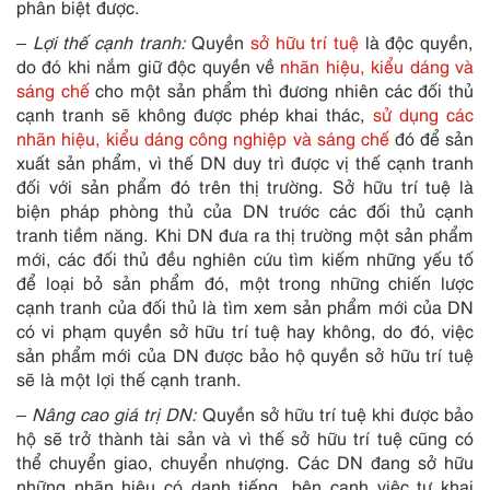
phân biệt được.
– Lợi thế cạnh tranh:
Quyền
sở hữu trí tuệ
là độc quyền,
do đó khi nắm giữ độc quyền về
nhãn hiệu, kiểu dáng và
sáng chế
cho một sản phẩm thì đương nhiên các đối thủ
cạnh tranh sẽ không được phép khai thác,
sử dụng các
nhãn hiệu, kiểu dáng công nghiệp và sáng chế
đó để sản
xuất sản phẩm, vì thế DN duy trì được vị thế cạnh tranh
đối với sản phẩm đó trên thị trường. Sở hữu trí tuệ là
biện pháp phòng thủ của DN trước các đối thủ cạnh
tranh tiềm năng. Khi DN đưa ra thị trường một sản phẩm
mới, các đối thủ đều nghiên cứu tìm kiếm những yếu tố
để loại bỏ sản phẩm đó, một trong những chiến lược
cạnh tranh của đối thủ là tìm xem sản phẩm mới của DN
có vi phạm quyền sở hữu trí tuệ hay không, do đó, việc
sản phẩm mới của DN được bảo hộ quyền sở hữu trí tuệ
sẽ là một lợi thế cạnh tranh.
– Nâng cao giá trị DN:
Quyền sở hữu trí tuệ khi được bảo
hộ sẽ trở thành tài sản và vì thế sở hữu trí tuệ cũng có
thể chuyển giao, chuyển nhượng. Các DN đang sở hữu
những nhãn hiệu có danh tiếng, bên cạnh việc tự khai