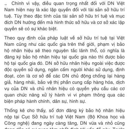
… Chính vì vậy, điều quan trọng nhất đối với DN Việt
Nam hiện nay là xác lập quyền đối với tài sản sở hữu trí
tuệ. Tùy theo đặc tính của tài sản sở hữu trí tuệ và mục
đích DN hướng đến mà hình thức sở hữu và cơ sở xác lập
quyền sẽ có sự khác biệt.
Theo quy định của pháp luật về sở hữu trí tuệ tại Việt
Nam cũng như các quốc gia trên thế giới, phạm vị bảo
hộ nhãn hiệu sẽ theo nguyên tắc lãnh thổ, có nghĩa là
đăng ký bảo hộ nhãn hiệu tại quốc gia nào thì được bảo
hộ tại quốc gia đó. DN sở hữu nhãn hiệu ngoài việc được
độc quyền sử dụng, ngăn cấm người khác sử dụng, định
đoạt, còn là cơ sở để các DN chủ động chống lại hàng
giả, hàng nhái, bảo vệ thị phần cung cấp hàng hóa, dịch
vụ của DN và chủ nhãn hiệu có quyền yêu cầu các cơ
quan chức năng xử lý hành vi vi phạm thông qua các
biện pháp hành chính, dân sự, hình sự.
Thống kê cho thấy, số đơn đăng ký bảo hộ nhãn hiệu
nộp tại Cục Sở hữu trí tuệ Việt Nam (Bộ Khoa học và
Công nghệ) đang ngày càng tăng, DN vừa và nhỏ cũng