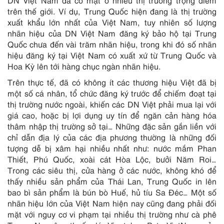
DN Việt Nam đã có mặt ở nhiều thị trường trọng điểm
trên thế giới. Ví dụ, Trung Quốc hiện đang là thị trường
xuất khẩu lớn nhất của Việt Nam, tuy nhiên số lượng
nhãn hiệu của DN Việt Nam đăng ký bảo hộ tại Trung
Quốc chưa đến vài trăm nhãn hiệu, trong khi đó số nhãn
hiệu đăng ký tại Việt Nam có xuất xứ từ Trung Quốc và
Hoa Kỳ lên tới hàng chục ngàn nhãn hiệu.
Trên thực tế, đã có không ít các thương hiệu Việt đã bị
một số cá nhân, tổ chức đăng ký trước để chiếm đoạt tại
thị trường nước ngoài, khiến các DN Việt phải mua lại với
giá cao, hoặc bị lợi dụng uy tín để ngăn cản hàng hóa
thâm nhập thị trường sở tại… Những đặc sản gắn liền với
chỉ dẫn địa lý của các địa phương thường là những đối
tượng dễ bị xâm hại nhiều nhất như: nước mắm Phan
Thiết, Phú Quốc, xoài cát Hòa Lộc, bưởi Năm Roi…
Trong các siêu thị, cửa hàng ở các nước, không khó để
thấy nhiều sản phẩm của Thái Lan, Trung Quốc in lên
bao bì sản phẩm là bún bò Huế, hủ tíu Sa Đéc… Một số
nhãn hiệu lớn của Việt Nam hiện nay cũng đang phải đối
mặt với nguy cơ vi phạm tại nhiều thị trường như cà phê