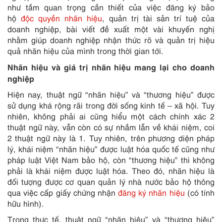
như tầm quan trọng cần thiết của việc đăng ký bảo
hộ
độc quyền nhãn hiệu
, quản trị tài sản trí tuệ của
doanh nghiệp, bài viết đề xuất một vài khuyến nghị
nhằm giúp doanh nghiệp nhận thức rõ và quản trị hiệu
quả nhãn hiệu của mình trong thời gian tới.
Nhãn hiệu và giá trị nhãn hiệu mang lại cho doanh
nghiệp
Hiện nay, thuật ngữ “nhãn hiệu” và “thương hiệu” được
sử dụng khá rộng rãi trong đời sống kinh tế – xã hội. Tuy
nhiên, không phải ai cũng hiểu một cách chính xác 2
thuật ngữ này, vẫn còn có sự nhầm lẫn về khái niệm, coi
2 thuật ngữ này là 1. Tuy nhiên, trên phương diện pháp
lý, khái niệm “nhãn hiệu” được luật hóa quốc tế cũng như
pháp luật Việt Nam bảo hộ, còn “thương hiệu” thì không
phải là khái niệm được luật hóa. Theo đó, nhãn hiệu là
đối tượng được cơ quan quản lý nhà nước bảo hộ thông
qua việc cấp giấy chứng nhận
đăng ký nhãn hiệu
(có tính
hữu hình).
Trong thực tế, thuật ngữ “nhãn hiệu” và “thương hiệu”