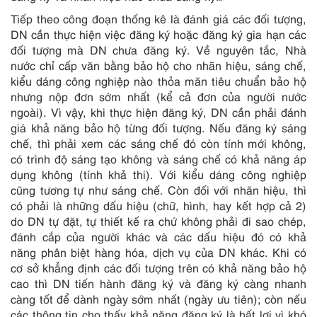
Tiếp theo công đoạn thống kê là đánh giá các đối tượng,
DN cần thực hiện việc đăng ký hoặc đăng ký gia hạn các
đối tượng mà DN chưa đăng ký. Về nguyên tắc, Nhà
nước chỉ cấp văn bằng bảo hộ cho nhãn hiệu, sáng chế,
kiểu dáng công nghiệp nào thỏa mãn tiêu chuẩn bảo hộ
nhưng nộp đơn sớm nhất (kể cả đơn của người nước
ngoài). Vì vậy, khi thực hiện đăng ký, DN cần phải đánh
giá khả năng bảo hộ từng đối tượng. Nếu đăng ký sáng
chế, thì phải xem các sáng chế đó còn tính mới không,
có trình độ sáng tạo không và sáng chế có khả năng áp
dụng không (tính khả thi). Với kiểu dáng công nghiệp
cũng tương tự như sáng chế. Còn đối với nhãn hiệu, thì
có phải là những dấu hiệu (chữ, hình, hay kết hợp cả 2)
do DN tự đặt, tự thiết kế ra chứ không phải đi sao chép,
đánh cắp của người khác và các dấu hiệu đó có khả
năng phân biệt hàng hóa, dịch vụ của DN khác. Khi có
cơ sở khẳng định các đối tượng trên có khả năng bảo hộ
cao thì DN tiến hành đăng ký và đăng ký càng nhanh
càng tốt để dành ngày sớm nhất (ngày ưu tiên); còn nếu
các thông tin cho thấy khả năng đăng ký là bất lợi vì khó