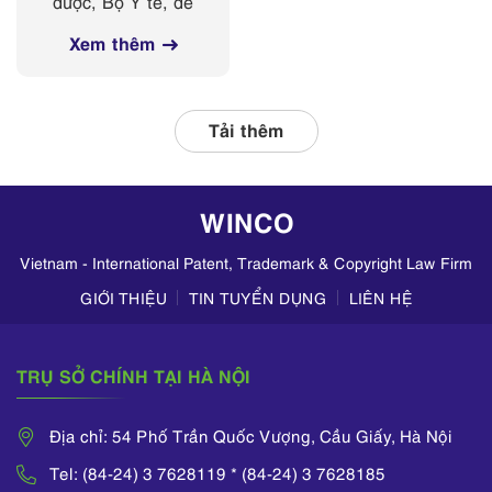
dược, Bộ Y tế, đề
các nền tảng
nghị Sở Y tế các
mạng xã hội
Xem thêm
tỉnh, thành phố
thường xuyên phối
hợp với các đơn vị
liên quan, tập
Tải thêm
trung kiểm tra
hoạt động kinh
doanh mỹ phẩm
WINCO
trên TikTok,
Zalo,...
Vietnam - International Patent, Trademark & Copyright Law Firm
GIỚI THIỆU
TIN TUYỂN DỤNG
LIÊN HỆ
TRỤ SỞ CHÍNH TẠI HÀ NỘI
Địa chỉ: 54 Phố Trần Quốc Vượng, Cầu Giấy, Hà Nội
Tel: (84-24) 3 7628119 * (84-24) 3 7628185