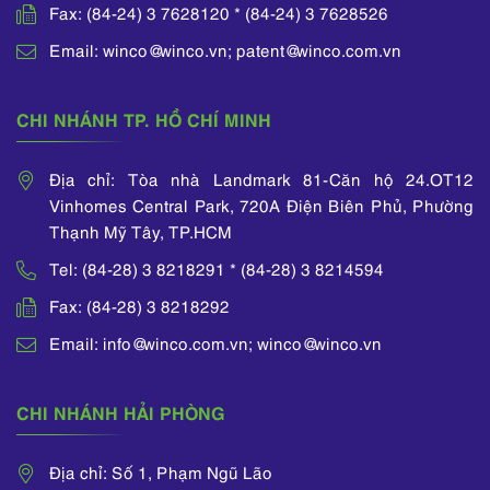
2011, she spent 7
Fax: (84-24) 3 7628120 * (84-24) 3 7628526
years as an engineer
in FPT Telecom and
Email: winco@winco.vn; patent@winco.com.vn
Siemens Vietnam.
She also completed
many IP training
CHI NHÁNH TP. HỒ CHÍ MINH
courses organized by
WIPO, ASEAN IPA,
Địa chỉ: Tòa nhà Landmark 81-Căn hộ 24.OT12
and the National
Vinhomes Central Park, 720A Điện Biên Phủ, Phường
Office of Intellectual
Thạnh Mỹ Tây, TP.HCM
Property of Vietnam.
Tel: (84-28) 3 8218291 * (84-28) 3 8214594
Fax: (84-28) 3 8218292
Email: info@winco.com.vn; winco@winco.vn
CHI NHÁNH HẢI PHÒNG
Địa chỉ: Số 1, Phạm Ngũ Lão