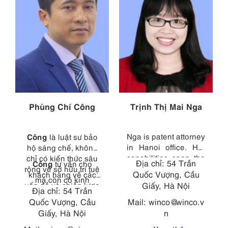
Phùng Chí Công
Trịnh Thị Mai Nga
Công
Nga is patent attorney
là luật sư bảo
in Hanoi office. Her
hộ sáng chế, không
capabilities span the
chỉ có kiến thức sâu
Địa chỉ: 54 Trần
Công
tư vấn cho
entire patent field,
rộng về sở hữu trí tuệ
Quốc Vượng, Cầu
khách hàng về các
from consulting with
mà còn có kinh
vấn đề và chiến lược
Giấy, Hà Nội
clients and managing
nghiệm trực tiếp trong
Địa chỉ: 54 Trần
bằng sáng chế tại
cases, to drafting
các lĩnh vực kỹ thuật
Quốc Vượng, Cầu
Mail:
winco@winco.v
Việt Nam, đồng thời
patent specifications,
đa dạng, từ kỹ thuật
Giấy, Hà Nội
n
xử lý các thủ tục khác
to translating
robot (Phòng thí
liên quan đến bằng